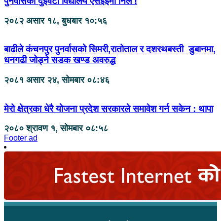
पुनर्वासका दुईवटा विद्यालय एसइईमा निल !
२०८२ असार १८, बुधबार १०:५६
बाढीले कंचनपुर पुनर्वासको सिमरी,रातोताल र दशरथबस्ती डुबानमा,
धनगढी जोड्ने सडक खण्ड अवरुद्ध
२०८१ असार २४, सोमबार ०८:४६
मेरो क्षेत्रका धेरै योजना प्रदेश सरकारले समावेश गर्न सकेन : थापा
२०८० श्रावण १, सोमबार ०८:५८
Footer ad