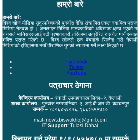
हाम्रो बारे
हाम्रो बारे:
विश्व खोज मीडिया सुदुरपश्चिमको पुनर्वास देखि संचालित एकल स्वामित्व प्राप्त
मिडिया नेटवर्क हो । अनलाइन मिडिया मानवजातिको अविभाज्य ध्रुव भएको छ
र यसले मानिसहरूलाई बढी प्रभावकारी तरिकामा उत्प्रेरित र सचेत पार्ने अथाह
शक्ति प्राप्त गरेको छ। विश्व खोजले एक बेंचमार्क सिर्जना गरी नेपाली
मिडियाको इतिहासमा नयाँ पौराणिक युगको स्थापना गर्ने लक्ष्य लिएको छ।
Facebook
Twitter
YouTube
पत्राचार ठेगाना
केन्द्रिय कार्यालय –
धनगढी उपमहानगरपालिका–२, कैलाली
शाखा कार्यालय –
पुनर्वास नगरपालिका–३, आई.बी.आर.डी.,कञ्चनपुर
सम्पर्क –
९८०६४५६०२६, ९८६८५५५७८०
mail- news.biswokhoj@gmil.com
IT-Support:
Tulasi Dahal
बिज्ञापन गर्नु परेमा ९८६८५५५७८० मा सम्पर्क