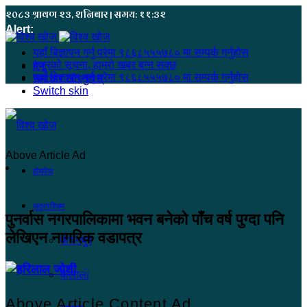
२०८३ श्रावण २३, शनिबार | समय: ११:३२
Alert:
यहाँ बिज्ञापन गर्नु परेमा ९८६८५५५७८० मा सम्पर्क गर्नुहोस
हजुरको सूचना, हाम्रो खबर बन्न सक्छ
मेनू
यहाँ बिज्ञापन गर्नु परेमा ९८६८५५५७८० मा सम्पर्क गर्नुहोस
समाचार खोज्नुहोस्
Switch skin
Above Article Ad
होमपेज
सुदूरपश्चिम
पुनर्वास नगरपालिकामा भवन बनेको पाँच वर्ष पुग्दा पनि
लेखिएन नागरिक वडापत्र
कंचनपुर
हरिलाल जोशी
२०७९ श्रावण २९, आईतवार ०६:२५
कैलाली
Above Article Content Ad