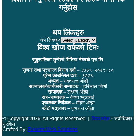
गर्नुहोस
थप लिंकहरु
थप लिंकहरु
विश्व खोज तर्फको टिमः
सुदुरपश्चिम सुनौलो मिडिया नेटवर्क प्रा.लि.
सुचना तथा प्रसारण विभाग दर्ता –
३७३५–२०७९÷८०
प्रेस काउन्सिल दर्ता –
३७२३
अध्यक्ष –
भक्तराज जोशी
सञ्चालक/कार्यकारी सम्पादक –
हरिलाल जोशी
सम्पादक –
लक्ष्मण ओझा
सह–सम्पादक –
केशव भट्टराई
प्रबन्धक निर्देशक –
मोहन ओझा
फोटो पत्रकार –
पुष्पराज ओझा
© Copyright 2026, All Rights Reserved |
विश्व खोज
~ सर्वाधिकार
सुरक्षित
Crafted By:
Fusions Web Solutions