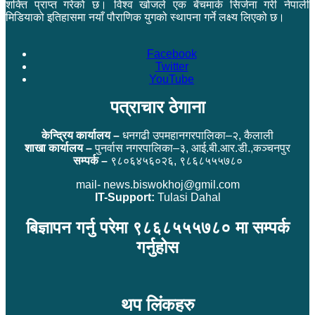
शक्ति प्राप्त गरेको छ। विश्व खोजले एक बेंचमार्क सिर्जना गरी नेपाली
मिडियाको इतिहासमा नयाँ पौराणिक युगको स्थापना गर्ने लक्ष्य लिएको छ।
Facebook
Twitter
YouTube
पत्राचार ठेगाना
केन्द्रिय कार्यालय –
धनगढी उपमहानगरपालिका–२, कैलाली
शाखा कार्यालय –
पुनर्वास नगरपालिका–३, आई.बी.आर.डी.,कञ्चनपुर
सम्पर्क –
९८०६४५६०२६, ९८६८५५५७८०
mail- news.biswokhoj@gmil.com
IT-Support:
Tulasi Dahal
बिज्ञापन गर्नु परेमा ९८६८५५५७८० मा सम्पर्क
गर्नुहोस
थप लिंकहरु