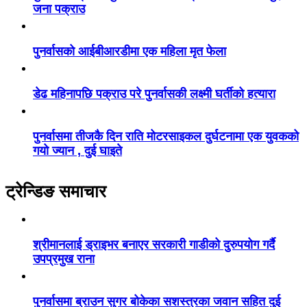
जना पक्राउ
पुनर्वासको आईबीआरडीमा एक महिला मृत फेला
डेढ महिनापछि पक्राउ परे पुनर्वासकी लक्ष्मी घर्तीको हत्यारा
पुनर्वासमा तीजकै दिन राति मोटरसाइकल दुर्घटनामा एक युवकको
गयो ज्यान , दुई घाइते
ट्रेन्डिङ समाचार
श्रीमानलाई ड्राइभर बनाएर सरकारी गाडीको दुरुपयोग गर्दै
उपप्रमुख राना
पुनर्वासमा ब्राउन सुगर बोकेका सशस्त्रका जवान सहित दुई