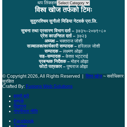
थप लिंकहरु
विश्व खोज तर्फको टिमः
सुदुरपश्चिम सुनौलो मिडिया नेटवर्क प्रा.लि.
सुचना तथा प्रसारण विभाग दर्ता –
३७३५–२०७९÷८०
प्रेस काउन्सिल दर्ता –
३७२३
अध्यक्ष –
भक्तराज जोशी
सञ्चालक/कार्यकारी सम्पादक –
हरिलाल जोशी
सम्पादक –
लक्ष्मण ओझा
सह–सम्पादक –
केशव भट्टराई
प्रबन्धक निर्देशक –
मोहन ओझा
फोटो पत्रकार –
पुष्पराज ओझा
© Copyright 2026, All Rights Reserved |
विश्व खोज
~ सर्वाधिकार
सुरक्षित
Crafted By:
Fusions Web Solutions
हाम्रो बारे
सम्पर्क
विज्ञापन
गोपनीयता नीति
Facebook
Twitter