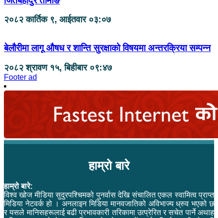
जितबहादुर तामाङ
२०८२ कार्तिक ९, आईतवार ०३:०७
बेलौरीमा लागू औषध र शान्ति सुरक्षाको विषयमा अन्तरक्रिया सम्पन्न
२०८२ श्रावण १५, बिहीबार ०९:४७
Footer ad
हाम्रो बारे
हाम्रो बारे:
विश्व खोज मीडिया सुदुरपश्चिमको पुनर्वास देखि संचालित एकल स्वामित्व प्राप्त
मिडिया नेटवर्क हो । अनलाइन मिडिया मानवजातिको अविभाज्य ध्रुव भएको छ
र यसले मानिसहरूलाई बढी प्रभावकारी तरिकामा उत्प्रेरित र सचेत पार्ने अथाह