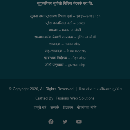
सुदुरपश्चिम सुनौलो मिडिया नेटवर्क प्रा.लि.
सुचना तथा प्रसारण विभाग दर्ता –
३७३५–२०७९÷८०
प्रेस काउन्सिल दर्ता –
३७२३
अध्यक्ष –
भक्तराज जोशी
सञ्चालक/कार्यकारी सम्पादक –
हरिलाल जोशी
सम्पादक –
लक्ष्मण ओझा
सह–सम्पादक –
केशव भट्टराई
प्रबन्धक निर्देशक –
मोहन ओझा
फोटो पत्रकार –
पुष्पराज ओझा
© Copyright 2026, All Rights Reserved |
विश्व खोज
~ सर्वाधिकार सुरक्षित
Crafted By:
Fusions Web Solutions
हाम्रो बारे
सम्पर्क
विज्ञापन
गोपनीयता नीति
Facebook
Twitter
YouTube