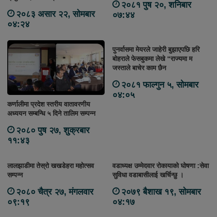
२०८१ पुष २०, शनिबार
२०८३ असार २२, सोमबार
०७:४४
०४:२४
पुनर्वासमा मेयरले जाहेरी बुझाएपछि हरि
बोहराले फेसबुकमा लेखे “राज्यमा म
जस्ताले बाचेर काम छैन
२०८१ फाल्गुन ५, सोमबार
०४:०५
कर्णालीमा प्रदेश स्तरीय वातावरणीय
अध्ययन सम्बन्धि ५ दिने तालिम सम्पन्न
२०८० पुष २७, शुक्रबार
११:४३
लालझाडीमा तेस्रो खखडेहरा महोत्सव
वडाध्यक्ष उम्मेदवार रोकायाको घोषणा :सेवा
सम्पन्न
सुविधा वडाबासीलाई खर्चिन्छु ।
२०८० चैत्र २७, मंगलवार
२०७९ बैशाख १९, सोमबार
०९:१९
०४:१७