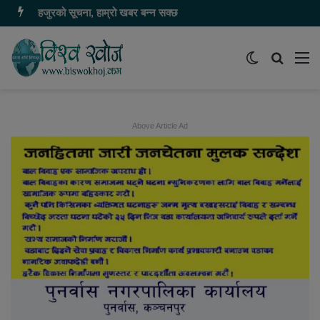
हजुरको सूचना, हाम्रो खबर बन्न सक्छ
Switch
समाचार
मेन
skin
खोज्नुहोस
Above Article Ad