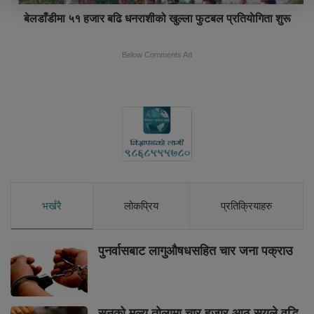
बेलडाँडीमा ५१ हजार बढि धनराशीको खुल्ला फुटबल प्रतियाेगिता शुरू
Below Comments Ad
भर्खरै
लोकप्रिय
प्रतिक्रियाहरु
पुनर्वासबाट लागुऔषधसहित चार जना पक्राउ
सुनको मूल्य तोलामा चार हजार आठ सयले वृद्धि