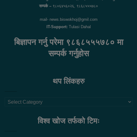
सम्पर्क –
९८०६४५६०२६, ९८६८५५५७८०
mail- news.biswokhoj@gmil.com
IT-Support:
Tulasi Dahal
बिज्ञापन गर्नु परेमा ९८६८५५५७८० मा
सम्पर्क गर्नुहोस
थप लिंकहरु
थप
लिंकहरु
विश्व खोज तर्फको टिमः