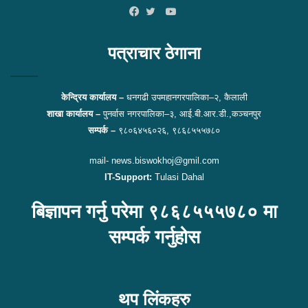
YouTube
Facebook
Twitter
पत्राचार ठेगाना
केन्द्रिय कार्यालय –
धनगढी उपमहानगरपालिका–२, कैलाली
शाखा कार्यालय –
पुनर्वास नगरपालिका–३, आई.बी.आर.डी.,कञ्चनपुर
सम्पर्क –
९८०६४५६०२६, ९८६८५५५७८०
mail- news.biswokhoj@gmil.com
IT-Support:
Tulasi Dahal
बिज्ञापन गर्नु परेमा ९८६८५५५७८० मा
सम्पर्क गर्नुहोस
थप लिंकहरु