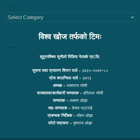
थप
लिंकहरु
विश्व खोज तर्फको टिमः
सुदुरपश्चिम सुनौलो मिडिया नेटवर्क प्रा.लि.
सुचना तथा प्रसारण विभाग दर्ता –
३७३५–२०७९÷८०
प्रेस काउन्सिल दर्ता –
३७२३
अध्यक्ष –
भक्तराज जोशी
सञ्चालक/कार्यकारी सम्पादक –
हरिलाल जोशी
सम्पादक –
लक्ष्मण ओझा
सह–सम्पादक –
केशव भट्टराई
प्रबन्धक निर्देशक –
मोहन ओझा
फोटो पत्रकार –
पुष्पराज ओझा