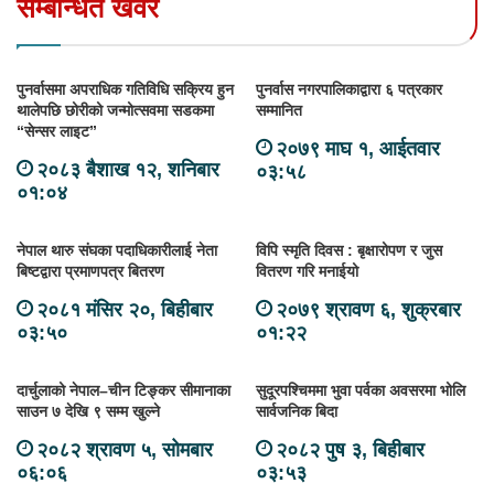
सम्बन्धित खवर
पुनर्वासमा अपराधिक गतिविधि सक्रिय हुन
पुनर्वास नगरपालिकाद्वारा ६ पत्रकार
थालेपछि छोरीको जन्मोत्सवमा सडकमा
सम्मानित
“सेन्सर लाइट”
२०७९ माघ १, आईतवार
२०८३ बैशाख १२, शनिबार
०३:५८
०१:०४
नेपाल थारु संघका पदाधिकारीलाई नेता
विपि स्मृति दिवस : बृक्षारोपण र जुस
बिष्टद्वारा प्रमाणपत्र बितरण
वितरण गरि मनाईयो
२०८१ मंसिर २०, बिहीबार
२०७९ श्रावण ६, शुक्रबार
०३:५०
०१:२२
दार्चुलाको नेपाल–चीन टिङ्कर सीमानाका
सुदूरपश्चिममा भुवा पर्वका अवसरमा भोलि
साउन ७ देखि ९ सम्म खुल्ने
सार्वजनिक बिदा
२०८२ श्रावण ५, सोमबार
२०८२ पुष ३, बिहीबार
०६:०६
०३:५३