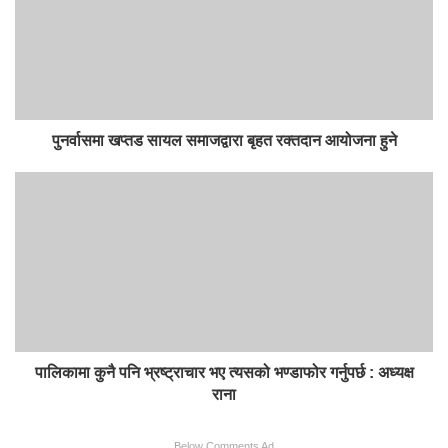
i
o
t
o
e
k
पुनर्वासमा खप्तड सायल समाजद्वारा बृहत रक्तदान आयोजना हुने
पालिकामा कुनै पनि भ्रष्ट्राचार भए त्यसको भण्डाफोर गर्नुपर्छ : अध्यक्ष
राना
Below Comments Ad