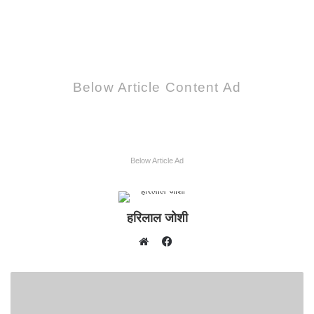
Below Article Content Ad
Below Article Ad
हरिलाल जोशी
F
W
a
e
c
b
e
s
b