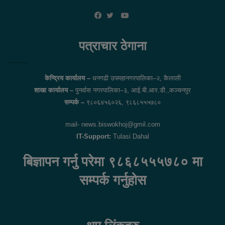
YouTube
Facebook
Twitter
पत्राचार ठेगाना
केन्द्रिय कार्यालय –
धनगढी उपमहानगरपालिका–२, कैलाली
शाखा कार्यालय –
पुनर्वास नगरपालिका–३, आई.बी.आर.डी.,कञ्चनपुर
सम्पर्क –
९८०६४५६०२६, ९८६८५५५७८०
mail- news.biswokhoj@gmil.com
IT-Support:
Tulasi Dahal
बिज्ञापन गर्नु परेमा ९८६८५५५७८० मा
सम्पर्क गर्नुहोस