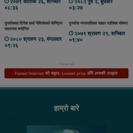
२०७९ कार्तिक २६, शनिबार
२०८२ पुष २, बुधबार
०८:३६
०३:२७
पुनर्वासका दिनेश शर्मा नेविसंघको केन्द्रिय
पुनर्वास नगरपालिका साक्षर पालिका घोषणा
सदस्यमा मनोनित
२०७९ श्रावण २१, शनिबार
२०८० श्रावण २३, मंगलवार
०९:४०
०९:२६
Footer ad
हाम्रो बारे