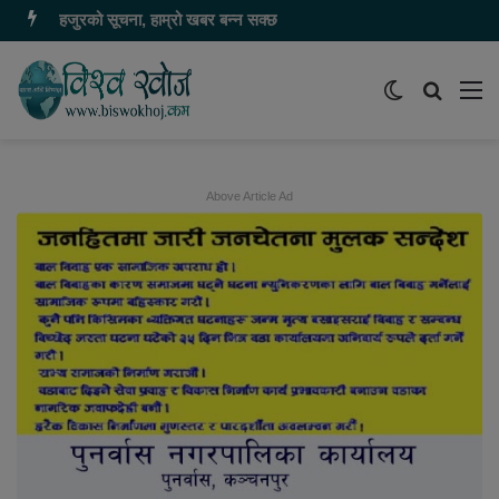
हजुरको सूचना, हाम्रो खबर बन्न सक्छ
Switch
समाचार
मेन
skin
खोज्नुहोस
Above Article Ad