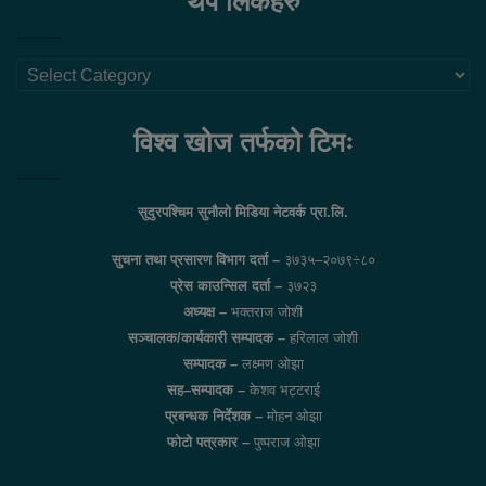
थप लिंकहरु
थप
लिंकहरु
विश्व खोज तर्फको टिमः
सुदुरपश्चिम सुनौलो मिडिया नेटवर्क प्रा.लि.
सुचना तथा प्रसारण विभाग दर्ता –
३७३५–२०७९÷८०
प्रेस काउन्सिल दर्ता –
३७२३
अध्यक्ष –
भक्तराज जोशी
सञ्चालक/कार्यकारी सम्पादक –
हरिलाल जोशी
सम्पादक –
लक्ष्मण ओझा
सह–सम्पादक –
केशव भट्टराई
प्रबन्धक निर्देशक –
मोहन ओझा
फोटो पत्रकार –
पुष्पराज ओझा