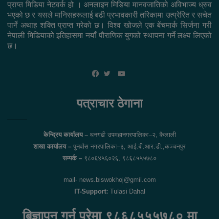
प्राप्त मिडिया नेटवर्क हो । अनलाइन मिडिया मानवजातिको अविभाज्य ध्रुव
भएको छ र यसले मानिसहरूलाई बढी प्रभावकारी तरिकामा उत्प्रेरित र सचेत
पार्ने अथाह शक्ति प्राप्त गरेको छ। विश्व खोजले एक बेंचमार्क सिर्जना गरी
नेपाली मिडियाको इतिहासमा नयाँ पौराणिक युगको स्थापना गर्ने लक्ष्य लिएको
छ।
YouTube
Facebook
Twitter
पत्राचार ठेगाना
केन्द्रिय कार्यालय –
धनगढी उपमहानगरपालिका–२, कैलाली
शाखा कार्यालय –
पुनर्वास नगरपालिका–३, आई.बी.आर.डी.,कञ्चनपुर
सम्पर्क –
९८०६४५६०२६, ९८६८५५५७८०
mail- news.biswokhoj@gmil.com
IT-Support:
Tulasi Dahal
बिज्ञापन गर्नु परेमा ९८६८५५५७८० मा