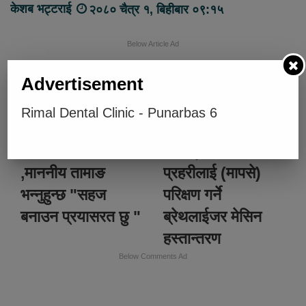
केशब भट्टराई
२०८० चैत्र १, बिहीबार ०९:१५
Below Article Ad
Advertisement
केशब भट्टराई
Rimal Dental Clinic - Punarbas 6
त्रिभुवनबस्तीबाट ३५
पुनर्वास नगरपालिका
जनाले पाए नागरिकता
द्वारा ट्राफिक
,माननीय तामाङ
प्रहरीलाई (मापसे)
भन्नुहुन्छ "सहज
परिक्षण गर्ने
बनाउन प्रयासरत छु "
ब्रेथलाईजर मेसिन
हस्तान्तरण
Below Comments Ad