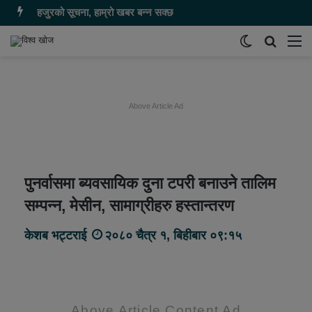
हजुरको सूचना, हाम्रो खबर बन्न सक्छ
Switch
समाचार
मेन
skin
खोज्नुहोस
Above Article Ad
पुनर्वासमा ब्यवसायिक दुना टपरी बनाउने तालिम
सम्पन्न, मेसीन, सामाग्रीहरु हस्तान्तरण
केशब भट्टराई
२०८० चैत्र १, बिहीबार ०९:१५
Above Article Content Ad