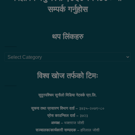
सम्पर्क गर्नुहोस
थप लिंकहरु
थप
लिंकहरु
विश्व खोज तर्फको टिमः
सुदुरपश्चिम सुनौलो मिडिया नेटवर्क प्रा.लि.
सुचना तथा प्रसारण विभाग दर्ता –
३७३५–२०७९÷८०
प्रेस काउन्सिल दर्ता –
३७२३
अध्यक्ष –
भक्तराज जोशी
सञ्चालक/कार्यकारी सम्पादक –
हरिलाल जोशी