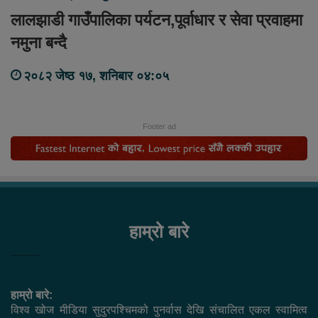
लालझाडी गाउँपालिका पर्यटन,पूर्वाधार र सेवा प्रवाहमा
नमुना बन्दै
२०८२ जेष्ठ १७, शनिबार ०४:०५
Footer ad
हाम्रो बारे
हाम्रो बारे:
विश्व खोज मीडिया सुदुरपश्चिमको पुनर्वास देखि संचालित एकल स्वामित्व