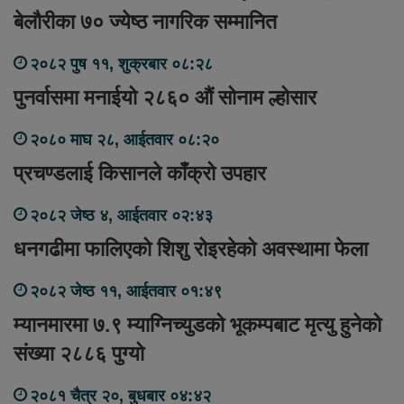
बेलौरीका ७० ज्येष्ठ नागरिक सम्मानित
२०८२ पुष ११, शुक्रबार ०८:२८
पुनर्वासमा मनाईयो २८६० औं सोनाम ल्होसार
२०८० माघ २८, आईतवार ०८:२०
प्रचण्डलाई किसानले काँक्रो उपहार
२०८२ जेष्ठ ४, आईतवार ०२:४३
धनगढीमा फालिएको शिशु रोइरहेको अवस्थामा फेला
२०८२ जेष्ठ ११, आईतवार ०१:४९
म्यानमारमा ७.९ म्याग्निच्युडको भूकम्पबाट मृत्यु हुनेको
संख्या २८८६ पुग्यो
२०८१ चैत्र २०, बुधबार ०४:४२