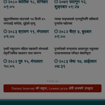
२०८० कार्तिक १८, शनिबार
२०७९ फाल्गुन १२,
०९:०५
शुक्रबार ०९:२७
सुदूरपश्चिममा साउनको १७ दिनमै ४५
गायक चक्रबमको प्रस्तुतिसँगै सक्कियो
जनालाई सर्पदंश, दुईको मृत्यु
पुनर्वास महोत्सव
२०८३ श्रावण १९, मंगलवार
२०८२ चैत्र ४, बुधबार
०१:००
०९:००
पृथ्वी पशुपालन महिला सहकारी संस्थाको
पुनर्वासको चन्द्रवाल आधारभुत स्कुलका
तेह्रौँ वार्षिक साधारण सभा सम्पन्न
प्रधानाध्यापक पण्डित सेवानिवृत्त
२०८२ पुष १५, मंगलवार
२०८३ जेष्ठ १७, आईतवार
१०:०५
०७:३९
Footer ad