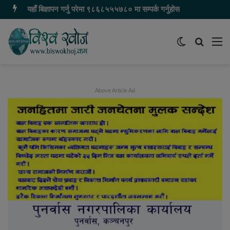
यहाँ बिज्ञापन गर्नु परेमा ९८६८५५५७८० मा सम्पर्क गर्नुहोस
Switch
समाचार
मेन
skin
खोज्नुहोस
Above Article Ad