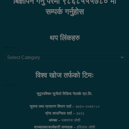
बिज्ञापन गर्नु परेमा ९८६८५५५७८० मा
सम्पर्क गर्नुहोस
थप लिंकहरु
थप
लिंकहरु
विश्व खोज तर्फको टिमः
सुदुरपश्चिम सुनौलो मिडिया नेटवर्क प्रा.लि.
सुचना तथा प्रसारण विभाग दर्ता –
३७३५–२०७९÷८०
प्रेस काउन्सिल दर्ता –
३७२३
अध्यक्ष –
भक्तराज जोशी
सञ्चालक/कार्यकारी सम्पादक –
हरिलाल जोशी