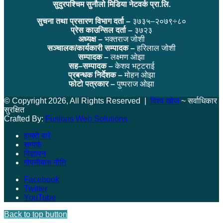
सुदुरपश्चिम सुनौलो मिडिया नेटवर्क प्रा.लि.
सुचना तथा प्रसारण विभाग दर्ता –
३७३५–२०७९÷८०
प्रेस काउन्सिल दर्ता –
३७२३
अध्यक्ष –
भक्तराज जोशी
सञ्चालक/कार्यकारी सम्पादक –
हरिलाल जोशी
सम्पादक –
लक्ष्मण ओझा
सह–सम्पादक –
केशव भट्टराई
प्रबन्धक निर्देशक –
मोहन ओझा
फोटो पत्रकार –
पुष्पराज ओझा
© Copyright 2026, All Rights Reserved |
विश्व खोज
~ सर्वाधिकार
सुरक्षित
Crafted By:
Fusions Web Solutions
हाम्रो बारे
सम्पर्क
विज्ञापन
गोपनीयता नीति
Facebook
Twitter
YouTube
Back to top button