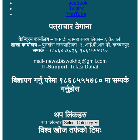
Facebook
Twitter
YouTube
पत्राचार ठेगाना
केन्द्रिय कार्यालय –
धनगढी उपमहानगरपालिका–२, कैलाली
शाखा कार्यालय –
पुनर्वास नगरपालिका–३, आई.बी.आर.डी.,कञ्चनपुर
सम्पर्क –
९८०६४५६०२६, ९८६८५५५७८०
mail- news.biswokhoj@gmil.com
IT-Support:
Tulasi Dahal
बिज्ञापन गर्नु परेमा ९८६८५५५७८० मा सम्पर्क
गर्नुहोस
थप लिंकहरु
थप लिंकहरु
विश्व खोज तर्फको टिमः