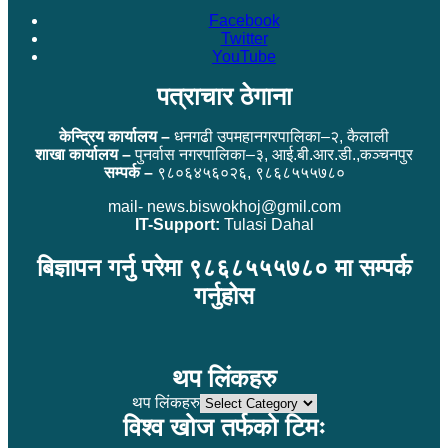
Facebook
Twitter
YouTube
पत्राचार ठेगाना
केन्द्रिय कार्यालय –
धनगढी उपमहानगरपालिका–२, कैलाली
शाखा कार्यालय –
पुनर्वास नगरपालिका–३, आई.बी.आर.डी.,कञ्चनपुर
सम्पर्क –
९८०६४५६०२६, ९८६८५५५७८०
mail- news.biswokhoj@gmil.com
IT-Support:
Tulasi Dahal
बिज्ञापन गर्नु परेमा ९८६८५५५७८० मा सम्पर्क
गर्नुहोस
थप लिंकहरु
थप लिंकहरु
विश्व खोज तर्फको टिमः