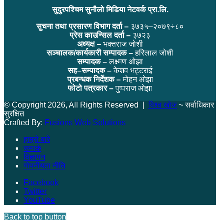
सुदुरपश्चिम सुनौलो मिडिया नेटवर्क प्रा.लि.
सुचना तथा प्रसारण विभाग दर्ता –
३७३५–२०७९÷८०
प्रेस काउन्सिल दर्ता –
३७२३
अध्यक्ष –
भक्तराज जोशी
सञ्चालक/कार्यकारी सम्पादक –
हरिलाल जोशी
सम्पादक –
लक्ष्मण ओझा
सह–सम्पादक –
केशव भट्टराई
प्रबन्धक निर्देशक –
मोहन ओझा
फोटो पत्रकार –
पुष्पराज ओझा
© Copyright 2026, All Rights Reserved |
विश्व खोज
~ सर्वाधिकार
सुरक्षित
Crafted By:
Fusions Web Solutions
हाम्रो बारे
सम्पर्क
विज्ञापन
गोपनीयता नीति
Facebook
Twitter
YouTube
Back to top button