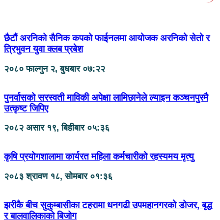
छैटौं अरनिको सैनिक कपको फाईनलमा आयोजक अरनिको सेतो र
त्रिभुवन युवा क्लब प्रबेश
२०८० फाल्गुन २, बुधबार ०७:२२
पुनर्वासको सरस्वती माविकी अपेक्षा लामिछानेले ल्याइन कञ्चनपुरमै
उत्कृष्ट जिपिए
२०८२ असार १९, बिहीबार ०५:३६
कृषि प्रयोगशालामा कार्यरत महिला कर्मचारीको रहस्यमय मृत्यु
२०८३ श्रावण १८, सोमबार ०१:३६
झरीकै बीच सुकुम्बासीका टहरामा धनगढी उपमहानगरको डोजर, बृद्ध
र बालवालिकाको बिजोग