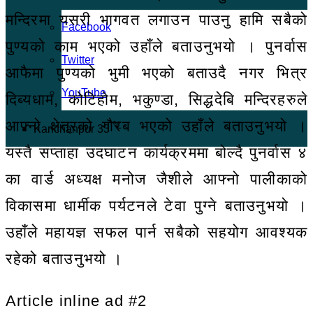
मन्दिरमा यसरी भागवत लगाउन पाउनु हामि सबैको
Facebook
पुण्यको काम भएको उहाँले बताउनुभयो । पुनर्वास
Twitter
आफैमा पुण्यको भुमी भएको बताउदै नगर भित्र
YouTube
दिब्यधाम, कोटिहोम, भकुण्डा, सिद्धदेबि मन्दिरहरुले
आफ्नो क्षेत्रको गौरब भएको उहाँले बताउनुभयो ।
℃
Kanchanpur
33
यस्तै सप्ताहा उदघाटन कार्यक्रममा बोल्दै पुनर्वास ४
का वार्ड अध्यक्ष मनोज जैशीले आफ्नो पालीकाको
विकासमा धार्मीक पर्यटनले टेवा पुग्ने बताउनुभयो ।
उहाँले महायज्ञ सफल पार्न सबैको सहयोग आवश्यक
रहेको बताउनुभयो ।
Article inline ad #2