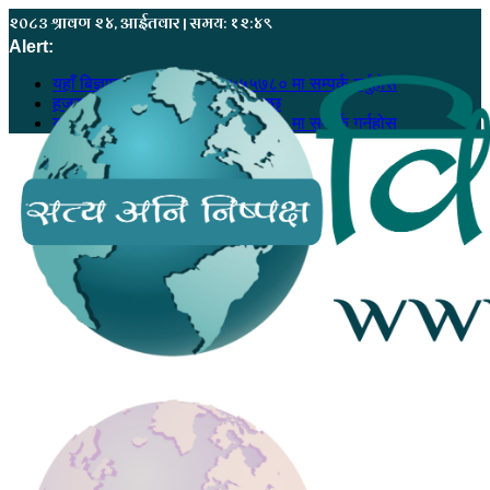
२०८३ श्रावण २४, आईतवार | समय: १२:४९
Alert:
यहाँ बिज्ञापन गर्नु परेमा ९८६८५५५७८० मा सम्पर्क गर्नुहोस
हजुरको सूचना, हाम्रो खबर बन्न सक्छ
यहाँ बिज्ञापन गर्नु परेमा ९८६८५५५७८० मा सम्पर्क गर्नुहोस