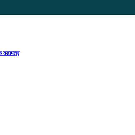
िक वडापत्र