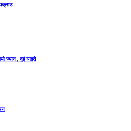
 पक्राउ
ो ज्यान , दुई घाइते
चयन