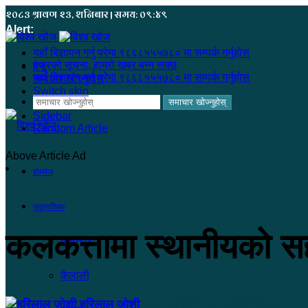
२०८३ श्रावण २३, शनिबार | समय: ०९:४९
Alert:
यहाँ बिज्ञापन गर्नु परेमा ९८६८५५५७८० मा सम्पर्क गर्नुहोस
हजुरको सूचना, हाम्रो खबर बन्न सक्छ
मेनू
यहाँ बिज्ञापन गर्नु परेमा ९८६८५५५७८० मा सम्पर्क गर्नुहोस
समाचार खोज्नुहोस्
Switch skin
समाचार खोज्नुहोस्
Sidebar
Random Article
Above Article Ad
होमपेज
सुदूरपश्चिम
कलकत्तामा स्थानीयको सहय
कंचनपुर
कैलाली
हरिलाल जोशी
२०७९ श्रावण २९, आईतवार ०६:२१