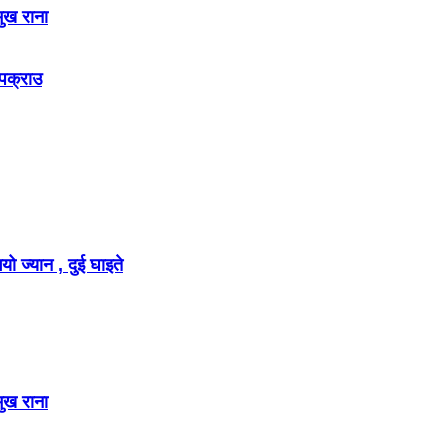
मुख राना
 पक्राउ
ो ज्यान , दुई घाइते
मुख राना