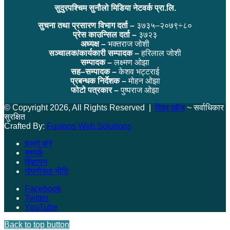
सुदुरपश्चिम सुनौलो मिडिया नेटवर्क प्रा.लि.
सुचना तथा प्रसारण विभाग दर्ता –
३७३५–२०७९÷८०
प्रेस काउन्सिल दर्ता –
३७२३
अध्यक्ष –
भक्तराज जोशी
सञ्चालक/कार्यकारी सम्पादक –
हरिलाल जोशी
सम्पादक –
लक्ष्मण ओझा
सह–सम्पादक –
केशव भट्टराई
प्रबन्धक निर्देशक –
मोहन ओझा
फोटो पत्रकार –
पुष्पराज ओझा
© Copyright 2026, All Rights Reserved |
विश्व खोज
~ सर्वाधिकार
सुरक्षित
Crafted By:
Fusions Web Solutions
हाम्रो बारे
सम्पर्क
विज्ञापन
गोपनीयता नीति
Facebook
Twitter
YouTube
Back to top button