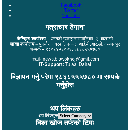
Facebook
Twitter
YouTube
पत्राचार ठेगाना
केन्द्रिय कार्यालय –
धनगढी उपमहानगरपालिका–२, कैलाली
शाखा कार्यालय –
पुनर्वास नगरपालिका–३, आई.बी.आर.डी.,कञ्चनपुर
सम्पर्क –
९८०६४५६०२६, ९८६८५५५७८०
mail- news.biswokhoj@gmil.com
IT-Support:
Tulasi Dahal
बिज्ञापन गर्नु परेमा ९८६८५५५७८० मा सम्पर्क
गर्नुहोस
थप लिंकहरु
थप लिंकहरु
विश्व खोज तर्फको टिमः