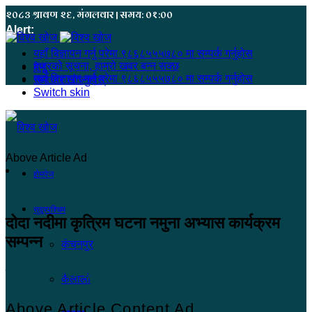
२०८३ श्रावण २६, मंगलवार | समय: ०१:००
Alert:
यहाँ बिज्ञापन गर्नु परेमा ९८६८५५५७८० मा सम्पर्क गर्नुहोस
हजुरको सूचना, हाम्रो खबर बन्न सक्छ
मेनू
यहाँ बिज्ञापन गर्नु परेमा ९८६८५५५७८० मा सम्पर्क गर्नुहोस
समाचार खोज्नुहोस्
Switch skin
Above Article Ad
होमपेज
सुदूरपश्चिम
दोदा नदीमा कृत्रिम घटना नमुना अभ्यास कार्यक्रम
सम्पन्न
कंचनपुर
विश्व खोज
२०८० श्रावण ४, बिहीबार ०७:३४
कैलाली
Above Article Content Ad