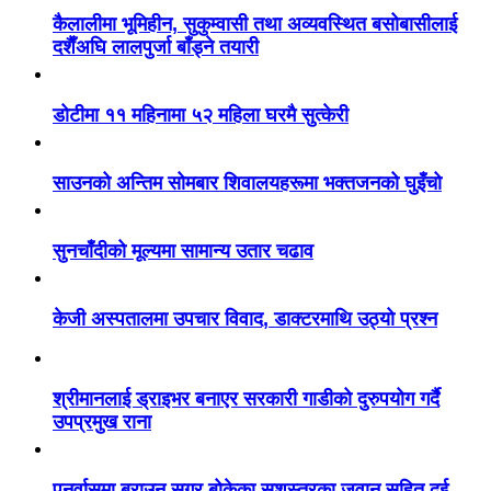
कैलालीमा भूमिहीन, सुकुम्वासी तथा अव्यवस्थित बसोबासीलाई
दशैँअघि लालपुर्जा बाँड्ने तयारी
डोटीमा ११ महिनामा ५२ महिला घरमै सुत्केरी
साउनको अन्तिम सोमबार शिवालयहरूमा भक्तजनको घुइँचो
सुनचाँदीको मूल्यमा सामान्य उतार चढाव
केजी अस्पतालमा उपचार विवाद, डाक्टरमाथि उठ्यो प्रश्न
श्रीमानलाई ड्राइभर बनाएर सरकारी गाडीको दुरुपयोग गर्दै
उपप्रमुख राना
पुनर्वासमा ब्राउन सुगर बोकेका सशस्त्रका जवान सहित दुई