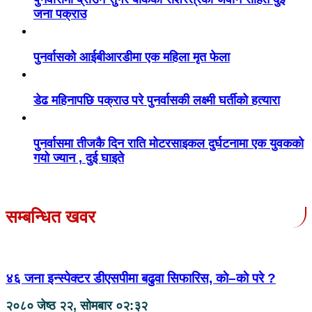
जना पक्राउ
पुनर्वासको आईबीआरडीमा एक महिला मृत फेला
डेढ महिनापछि पक्राउ परे पुनर्वासकी लक्ष्मी घर्तीको हत्यारा
पुनर्वासमा तीजकै दिन राति मोटरसाइकल दुर्घटनामा एक युवकको
गयो ज्यान , दुई घाइते
सम्बन्धित खवर
४६ जना इन्स्पेक्टर डीएसपीमा बढुवा सिफारिस, काे–काे परे ?
२०८० जेष्ठ २२, सोमबार ०२:३२