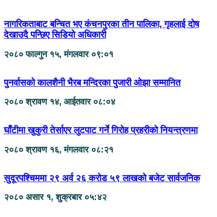
नागरिकताबाट बन्चित भए कंचनपुरका तीन पालिका, गृहलाई दोष
देखाउदै पन्छिए सिडियो अधिकारी
२०८० फाल्गुन १५, मंगलवार ०९:०१
पुनर्वासको कालशैनी भैरब मन्दिरका पुजारी ओझा सम्मानित
२०८० श्रावण १४, आईतवार ०८:०४
घाँटीमा खुकुरी तेर्साएर लुटपाट गर्ने गिरोह प्रहरीको नियन्त्रणमा
२०८० श्रावण १६, मंगलवार ०८:२१
सुदूरपश्चिममा २९ अर्व २६ करोड ५९ लाखको बजेट सार्वजनिक
२०८० असार १, शुक्रबार ०५:४२