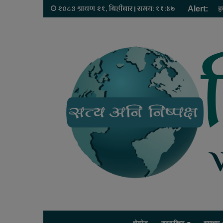
२०८३ श्रावण २१, बिहीबार | समय: ११:४७
Alert:
ह