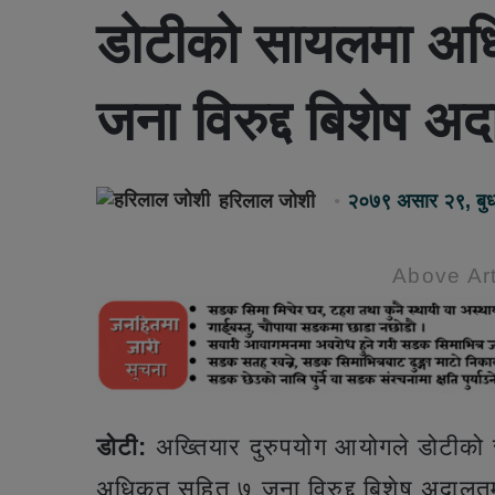
डोटीको सायलमा अधि
जना विरुद्द बिशेष अद
हरिलाल जोशी
२०७९ असार २९, बु
Above Art
डोटी:
अख्तियार दुरुपयोग आयोगले डोटीको
अधिकृत सहित ७ जना विरुद्द बिशेष अदालतम