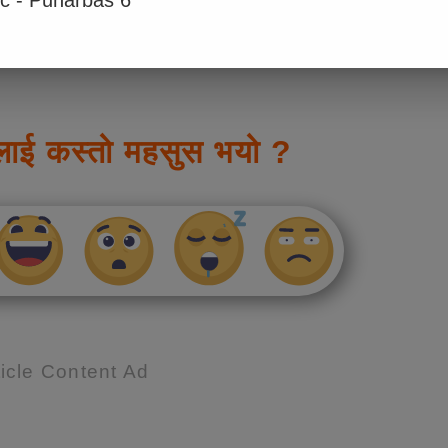
ic - Punarbas 6
लाई कस्तो महसुस भयो ?
icle Content Ad