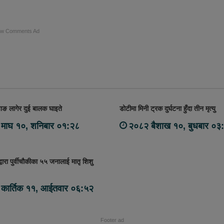
ow Comments Ad
ाङ लागेर दुई बालक घाइते
डोटीमा मिनी ट्रक दुर्घटना हुँदा तीन मृत्यु
माघ १०, शनिबार ०१:२८
२०८२ बैशाख १०, बुधबार ०३
वारा पुर्वीचौकीका ५५ जनालाई मातृ शिशु
कार्तिक ११, आईतवार ०६:५२
Footer ad