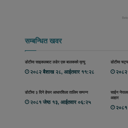
Bel
सम्बन्धित खवर
डोटीमा साइकलबाट लडेर एक बालकको मृत्यु
डोटीमा चट्य
२०८२ बैशाख २८, आईतवार ११:२८
२०८२ 
डोटीमा ३ दिने हेफर आधारशिला तालिम सम्पन्न
साईन नेपालद्
आहार
२०८१ जेष्ठ १३, आईतवार ०६:२५
२०८१ 