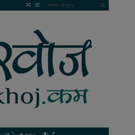
Random
Sidebar
समाचार
Article
खोज्नुहोस्
℃
26
लगइन
Switch