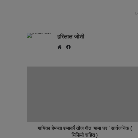
B
हरिलाल जोशी
F
W
a
e
c
b
e
s
b
i
o
t
o
e
k
गायिका हेमन्ता शमार्काे तीज गीत ‘मामा घर ’ सार्वजनिक (
भिडियो सहित )