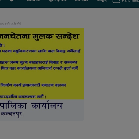
देश
जीवनशैली
सूचना प्रविधि
मनोरञ्जन
खेलकुद
Kanchanp
ove Article Ad