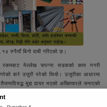
.१४ रुपैयाँ बिगो दाबी गरिएको छ।
न रकमबाट मेल्लेख चपन्ना सडकको काम नगरी
गरेको बारे उजुरी परेको थियो। उजुरीका आधारमा
ैजनाविरुद्ध मुद्दा दायर भएको अख्तियारले जनाएको
nt
e inline ad #2