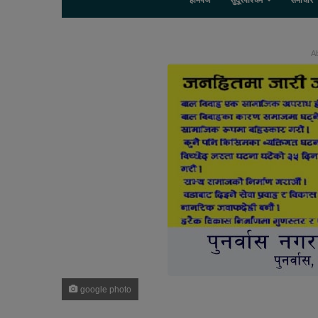
होमपेज
सुदूरपश्चिम
समाचार
Ab
google photo