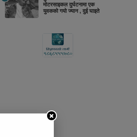
मोटरसाइकल दुर्घटनामा एक
युवकको गयो ज्यान , दुई घाइते