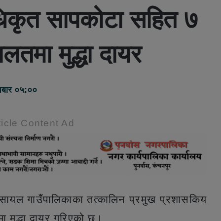
कृत सापकाेटा सहित ७
ालतमा मुद्धा दायर
धबार ०५:००
icle Content Ad
 सायल गाउँपालिकाका तत्कालिन प्रमुख प्रशासकिय
ा मुद्धा दायर गरिएको छ।