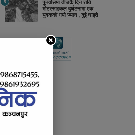
पुनर्वासमा तीजकै दिन राति
मोटरसाइकल दुर्घटनामा एक
युवकको गयो ज्यान , दुई घाइते