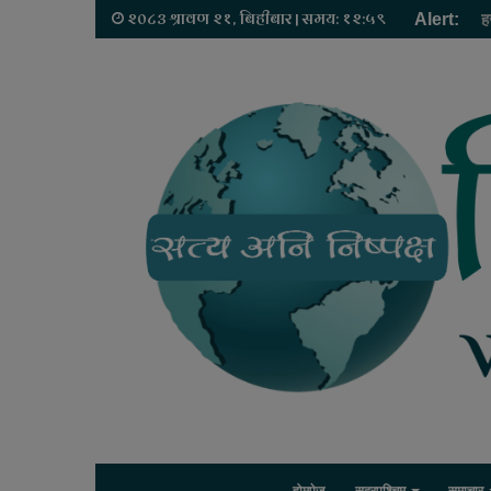
२०८३ श्रावण २१, बिहीबार | समय: १२:५९
Alert:
ह