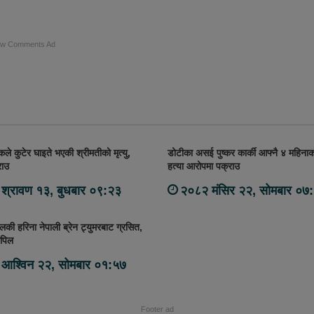
ow Comments Ad
कले कुटेर घाइते भएकी श्रीमतीको मृत्यु,
डोटीका असई पुष्कर कार्की आफ्नै ४ महिना
राउ
हत्या आरोपमा पक्राउ
श्रावण १३, बुधबार ०९:२३
२०८२ मंसिर २२, सोमबार ०७
की हरिना नेपाली ब्रेन ट्युमरबाट ग्रसित,
पिल
आश्विन २२, सोमबार ०१:५७
Footer ad