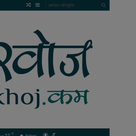
Random
Sidebar
समाचार
Article
खोज्नुहोस्
℃
27
लगइन
Switch