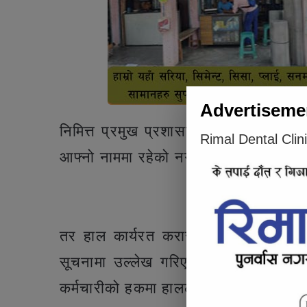
Advertiseme
निमित्त प्रमुख प्रशासकिय अधिकृत टेकबहाद
Rimal Dental Clin
आफ्नो नाममा रहेको नगद र जिन्सी सामाग्र
Articl
तर हाल कार्यरत करार र अस्थायी कर्मचा
सूचनामा उल्लेख गरिएको छ । भने बिधाल
कर्मचारीको हकमा हाललाई कुनै पनि निर्ण