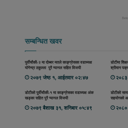
Bel
सम्बन्धित खवर
पुर्वीचौकी-२ मा दोब्बर मतले काङ्ग्रेसका वडाध्यक्ष
डोटीमा शिक्ष
योगेन्द्र ठकुल्ला पुरै प्यानल सहित विजयी
श्रीमान पक्
२०७९ जेष्ठ १, आईतवार ०२:४७
२०८३ 
डोटीको पुर्वीचौकी-१ मा काङ्ग्रेसका वडाध्यक्ष अंक
डोटीको सायल
खड्का सहित पुरै प्यानल विजयी
सहयोगको अ
२०७९ बैशाख ३१, शनिबार ०५:४९
२०८० 