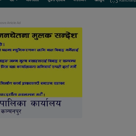
देश
जीवनशैली
सूचना प्रविधि
मनोरञ्जन
खेलकुद
Kanchanp
ove Article Ad