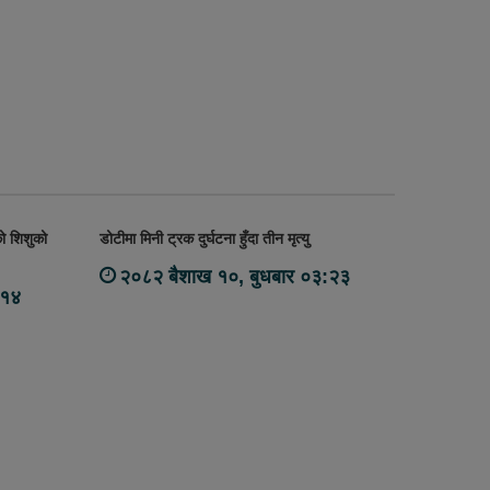
को शिशुको
डोटीमा मिनी ट्रक दुर्घटना हुँदा तीन मृत्यु
२०८२ बैशाख १०, बुधबार ०३:२३
:१४