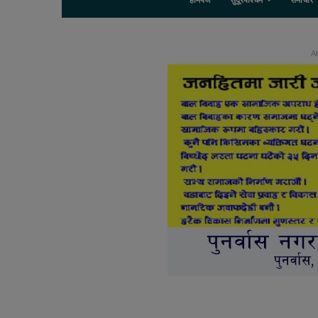
होमपेज
सुदूरपश्चिम
समाचार
Ab