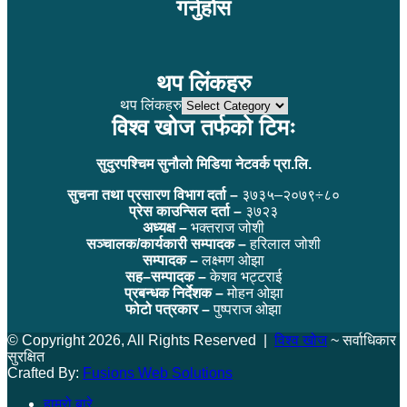
गर्नुहोस
थप लिंकहरु
थप लिंकहरु
विश्व खोज तर्फको टिमः
सुदुरपश्चिम सुनौलो मिडिया नेटवर्क प्रा.लि.
सुचना तथा प्रसारण विभाग दर्ता –
३७३५–२०७९÷८०
प्रेस काउन्सिल दर्ता –
३७२३
अध्यक्ष –
भक्तराज जोशी
सञ्चालक/कार्यकारी सम्पादक –
हरिलाल जोशी
सम्पादक –
लक्ष्मण ओझा
सह–सम्पादक –
केशव भट्टराई
प्रबन्धक निर्देशक –
मोहन ओझा
फोटो पत्रकार –
पुष्पराज ओझा
© Copyright 2026, All Rights Reserved |
विश्व खोज
~ सर्वाधिकार
सुरक्षित
Crafted By:
Fusions Web Solutions
हाम्रो बारे