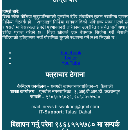
हाम्रो बारे:
विश्व खोज मीडिया सुदुरपश्चिमको पुनर्वास देखि संचालित एकल स्वामित्व प्राप्त
मिडिया नेटवर्क हो । अनलाइन मिडिया मानवजातिको अविभाज्य ध्रुव भएको छ
र यसले मानिसहरूलाई बढी प्रभावकारी तरिकामा उत्प्रेरित र सचेत पार्ने अथाह
शक्ति प्राप्त गरेको छ। विश्व खोजले एक बेंचमार्क सिर्जना गरी नेपाली
मिडियाको इतिहासमा नयाँ पौराणिक युगको स्थापना गर्ने लक्ष्य लिएको छ।
Facebook
Twitter
YouTube
पत्राचार ठेगाना
केन्द्रिय कार्यालय –
धनगढी उपमहानगरपालिका–२, कैलाली
शाखा कार्यालय –
पुनर्वास नगरपालिका–३, आई.बी.आर.डी.,कञ्चनपुर
सम्पर्क –
९८०६४५६०२६, ९८६८५५५७८०
mail- news.biswokhoj@gmil.com
IT-Support:
Tulasi Dahal
बिज्ञापन गर्नु परेमा ९८६८५५५७८० मा सम्पर्क