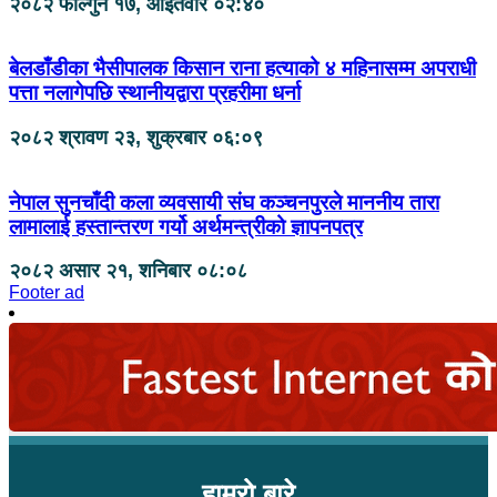
२०८२ फाल्गुन १७, आईतवार ०२:४०
बेलडाँडीका भैसीपालक किसान राना हत्याको ४ महिनासम्म अपराधी
पत्ता नलागेपछि स्थानीयद्वारा प्रहरीमा धर्ना
२०८२ श्रावण २३, शुक्रबार ०६:०९
नेपाल सुनचाँदी कला व्यवसायी संघ कञ्चनपुरले माननीय तारा
लामालाई हस्तान्तरण गर्यो अर्थमन्त्रीको ज्ञापनपत्र
२०८२ असार २१, शनिबार ०८:०८
Footer ad
हाम्रो बारे