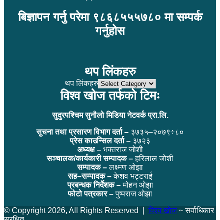
बिज्ञापन गर्नु परेमा ९८६८५५५७८० मा सम्पर्क
गर्नुहोस
थप लिंकहरु
थप लिंकहरु
विश्व खोज तर्फको टिमः
सुदुरपश्चिम सुनौलो मिडिया नेटवर्क प्रा.लि.
सुचना तथा प्रसारण विभाग दर्ता –
३७३५–२०७९÷८०
प्रेस काउन्सिल दर्ता –
३७२३
अध्यक्ष –
भक्तराज जोशी
सञ्चालक/कार्यकारी सम्पादक –
हरिलाल जोशी
सम्पादक –
लक्ष्मण ओझा
सह–सम्पादक –
केशव भट्टराई
प्रबन्धक निर्देशक –
मोहन ओझा
फोटो पत्रकार –
पुष्पराज ओझा
© Copyright 2026, All Rights Reserved |
विश्व खोज
~ सर्वाधिकार
सुरक्षित