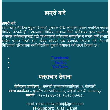
हाम्रो बारे
हाम्रो बारे:
विश्व खोज मीडिया सुदुरपश्चिमको पुनर्वास देखि संचालित एकल स्वामित्व प्राप्त
मिडिया नेटवर्क हो । अनलाइन मिडिया मानवजातिको अविभाज्य ध्रुव भएको छ
र यसले मानिसहरूलाई बढी प्रभावकारी तरिकामा उत्प्रेरित र सचेत पार्ने अथाह
शक्ति प्राप्त गरेको छ। विश्व खोजले एक बेंचमार्क सिर्जना गरी नेपाली
मिडियाको इतिहासमा नयाँ पौराणिक युगको स्थापना गर्ने लक्ष्य लिएको छ।
Facebook
Twitter
YouTube
पत्राचार ठेगाना
केन्द्रिय कार्यालय –
धनगढी उपमहानगरपालिका–२, कैलाली
शाखा कार्यालय –
पुनर्वास नगरपालिका–३, आई.बी.आर.डी.,कञ्चनपुर
सम्पर्क –
९८०६४५६०२६, ९८६८५५५७८०
mail- news.biswokhoj@gmil.com
IT-Support:
Tulasi Dahal