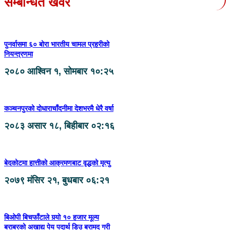
सम्बन्धित खवर
पुनर्वासमा ६० बोरा भारतीय चामल प्रहरीको
नियन्त्रणमा
२०८० आश्विन १, सोमबार १०:२५
कञ्चनपुरको दोधाराचाँदनीमा देशभरमै धेरै वर्षा
२०८३ असार १८, बिहीबार ०२:१६
बेदकोटमा हात्तीको आक्रमणबाट वृद्धको मृत्यु
२०७९ मंसिर २१, बुधबार ०६:२१
बिओपी बिचफाँटाले गर्‍यो १० हजार मूल्य
बराबरको अखाद्य पेय पदार्थ डिउ बरामद गरी