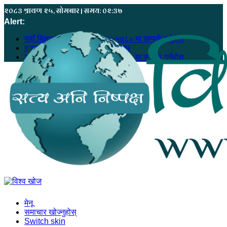
२०८३ श्रावण २५, सोमबार | समय: ०२:३७
Alert:
यहाँ बिज्ञापन गर्नु परेमा ९८६८५५५७८० मा सम्पर्क गर्नुहोस
हजुरको सूचना, हाम्रो खबर बन्न सक्छ
यहाँ बिज्ञापन गर्नु परेमा ९८६८५५५७८० मा सम्पर्क गर्नुहोस
मेनू
समाचार खोज्नुहोस्
Switch skin