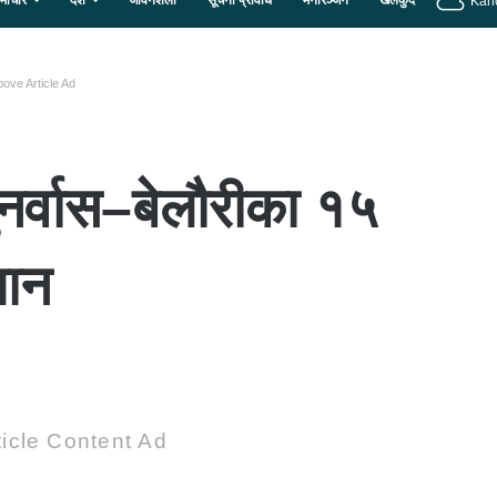
माचार
देश
जीवनशैली
सूचना प्रविधि
मनोरञ्जन
खेलकुद
Kan
ove Article Ad
ुनर्वास–बेलौरीका १५
मान
icle Content Ad