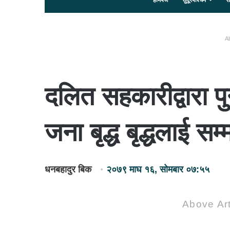
होमपेज
सुदूरपश्चिम
स
Ab
दलित सहकारीद्वारा प
जना बृद्ध बृद्धलाई सम्
धनबहादुर बिक
२०७९ माघ १६, सोमबार ०७:५५
Above Art