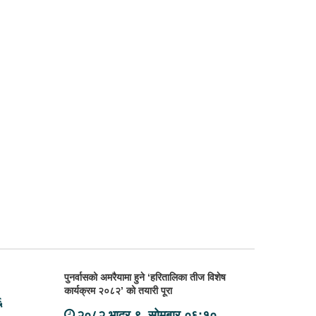
पुनर्वासको अमरैयामा हुने ‘हरितालिका तीज विशेष
कार्यक्रम २०८२’ को तयारी पूरा
६
२०८२ भाद्र ९, सोमबार ०६:१०