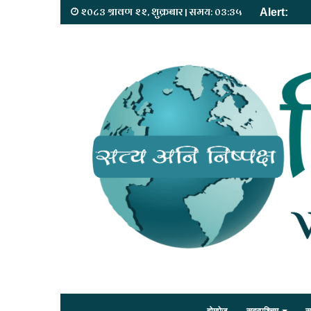
२०८३ श्रावण २२, शुक्रबार | समय: ०३:३५
Alert: