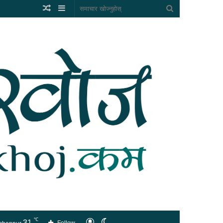
Random
Sidebar
समाचार
Article
खोज्नुहोस्
℃
31
लगइन
Switch