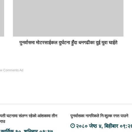
पुनर्वासमा मोटरसाईकल दुर्घटना हुँदा धनगढीका दुई युवा घाईते
ow Comments Ad
पती घटनामा संलग्न रहेको आंशकामा तीन
पुनर्वासका नागरिकले निःशुल्क रगत पाउने
राउ
२०८० जेष्ठ ४, बिहीबार ०९:२
कार्तिक १०, शनिबार ०१:३७