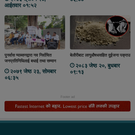
आईतवार ०१:५२
पुनर्वास प्याब्सनद्वारा नव निर्वाचित
बेलौरीबाट लागूऔषधसहित दुईजना पक्राउ
जनप्रतिनिधिलाई बधाई तथा सम्मान
२०८३ जेष्ठ २०, बुधबार
२०७९ जेष्ठ २३, सोमबार
०९:१३
०६:३५
Footer ad