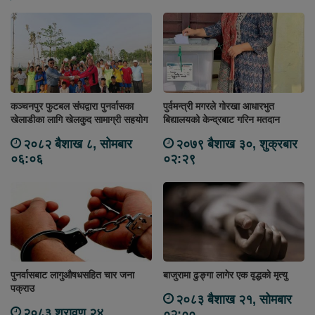
कञ्चनपुर फुटबल संघद्वारा पुनर्वासका
पुर्वमन्त्री मगरले गोरखा आधारभुत
खेलाडीका लागि खेलकुद सामाग्री सहयोग
बिद्यालयको केन्द्रबाट गरिन मतदान
२०८२ बैशाख ८, सोमबार
२०७९ बैशाख ३०, शुक्रबार
०६:०६
०२:२९
पुनर्वासबाट लागुऔषधसहित चार जना
बाजुरामा ढुङ्गा लागेर एक वृद्धको मृत्यु
पक्राउ
२०८३ बैशाख २१, सोमबार
२०८३ श्रावण २४,
०२:००