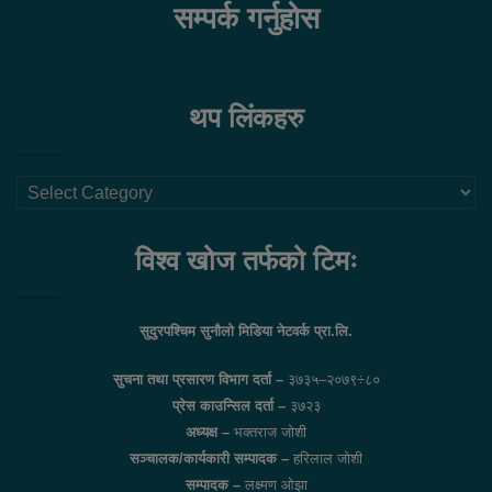
सम्पर्क गर्नुहोस
थप लिंकहरु
थप
लिंकहरु
विश्व खोज तर्फको टिमः
सुदुरपश्चिम सुनौलो मिडिया नेटवर्क प्रा.लि.
सुचना तथा प्रसारण विभाग दर्ता –
३७३५–२०७९÷८०
प्रेस काउन्सिल दर्ता –
३७२३
अध्यक्ष –
भक्तराज जोशी
सञ्चालक/कार्यकारी सम्पादक –
हरिलाल जोशी
सम्पादक –
लक्ष्मण ओझा