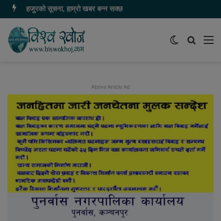
हजुरको सूचना, हाम्रो खबर बन्न सक्छ
Switch
समाचार
मेन
skin
खोज्नुहोस
Above Article Ad