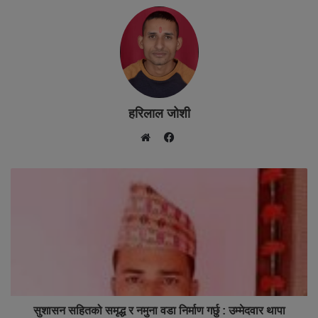
हरिलाल जोशी
F
W
a
e
c
b
e
s
b
i
o
t
o
e
k
सुशासन सहितको समृद्ध र नमुना वडा निर्माण गर्छु : उम्मेदवार थापा