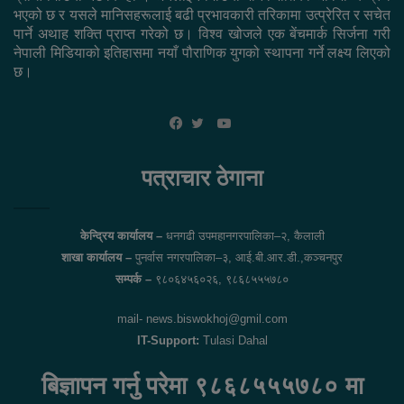
भएको छ र यसले मानिसहरूलाई बढी प्रभावकारी तरिकामा उत्प्रेरित र सचेत
पार्ने अथाह शक्ति प्राप्त गरेको छ। विश्व खोजले एक बेंचमार्क सिर्जना गरी
नेपाली मिडियाको इतिहासमा नयाँ पौराणिक युगको स्थापना गर्ने लक्ष्य लिएको
छ।
YouTube
Facebook
Twitter
पत्राचार ठेगाना
केन्द्रिय कार्यालय –
धनगढी उपमहानगरपालिका–२, कैलाली
शाखा कार्यालय –
पुनर्वास नगरपालिका–३, आई.बी.आर.डी.,कञ्चनपुर
सम्पर्क –
९८०६४५६०२६, ९८६८५५५७८०
mail- news.biswokhoj@gmil.com
IT-Support:
Tulasi Dahal
बिज्ञापन गर्नु परेमा ९८६८५५५७८० मा