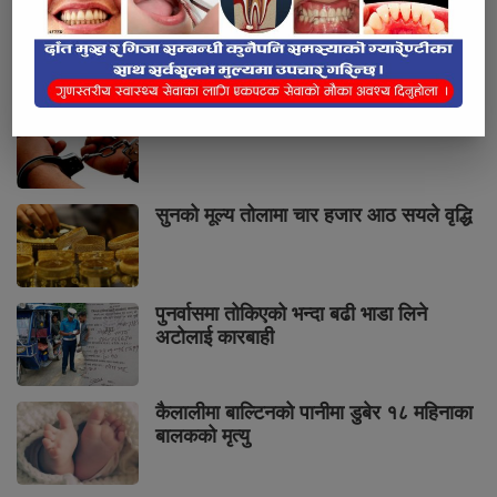
भर्खरै
लोकप्रिय
प्रतिक्रियाहरु
पुनर्वासबाट लागुऔषधसहित चार जना पक्राउ
सुनको मूल्य तोलामा चार हजार आठ सयले वृद्धि
पुनर्वासमा तोकिएको भन्दा बढी भाडा लिने
अटोलाई कारबाही
कैलालीमा बाल्टिनको पानीमा डुबेर १८ महिनाका
बालकको मृत्यु