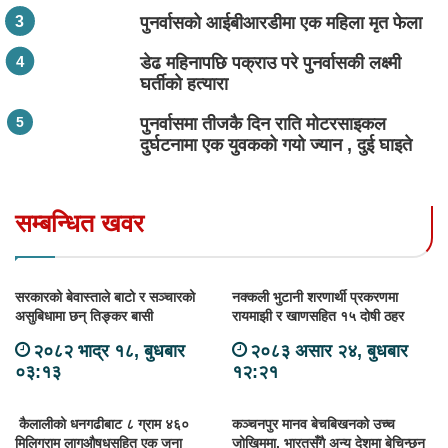
पुनर्वासको आईबीआरडीमा एक महिला मृत फेला
डेढ महिनापछि पक्राउ परे पुनर्वासकी लक्ष्मी
घर्तीको हत्यारा
पुनर्वासमा तीजकै दिन राति मोटरसाइकल
दुर्घटनामा एक युवकको गयो ज्यान , दुई घाइते
सम्बन्धित खवर
सरकारको बेवास्ताले बाटो र सञ्चारको
नक्कली भुटानी शरणार्थी प्रकरणमा
असुबिधामा छन् तिङ्कर बासी
रायमाझी र खाणसहित १५ दोषी ठहर
२०८२ भाद्र १८, बुधबार
२०८३ असार २४, बुधबार
०३:१३
१२:२१
कैलालीको धनगढीबाट ८ ग्राम ४६०
कञ्चनपुर मानव बेचबिखनको उच्च
मिलिग्राम लागुऔषधसहित एक जना
जोखिममा, भारतसँगै अन्य देशमा बेचिन्छन्