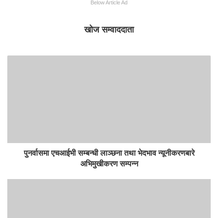
Below Article Ad
खोज सम्वाददाता
पुनर्वासमा एचआईभी सम्बन्धी लाञ्छना तथा भेदभाव न्यूनीकरणबारे
अभिमुखीकरण सम्पन्न