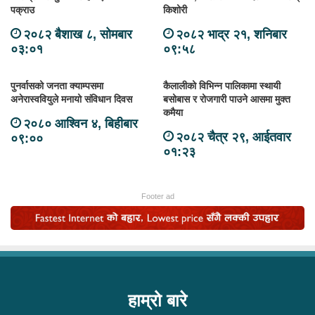
पक्राउ
किशोरी
२०८२ बैशाख ८, सोमबार
२०८२ भाद्र २१, शनिबार
०३:०१
०९:५८
पुनर्वासको जनता क्याम्पसमा
कैलालीको विभिन्न पालिकामा स्थायी
अनेरास्ववियुले मनायो संविधान दिवस
बसोबास र रोजगारी पाउने आसमा मुक्त
कमैया
२०८० आश्विन ४, बिहीबार
२०८२ चैत्र २९, आईतवार
०९:००
०१:२३
Footer ad
हाम्रो बारे