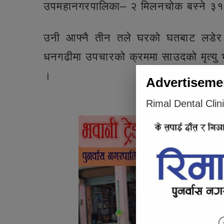
उपमहानगरपालिका– २ मिलनचोक बस्ने ३१ वर
उनी आफ्नै तीन तले घरको घतबाट लडेर ग
धनगढीमा उपचारको क्रममा साउदको मृत्यु 
।
Advertiseme
Rimal Dental Clin
Articl