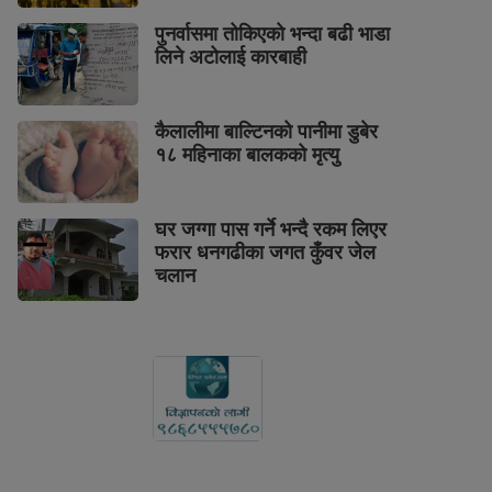
पुनर्वासमा तोकिएको भन्दा बढी भाडा
लिने अटोलाई कारबाही
कैलालीमा बाल्टिनको पानीमा डुबेर
१८ महिनाका बालकको मृत्यु
घर जग्गा पास गर्ने भन्दै रकम लिएर
फरार धनगढीका जगत कुँवर जेल
चलान