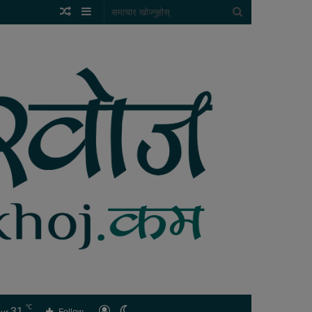
Random
Sidebar
समाचार
Article
खोज्नुहोस्
℃
31
लगइन
Switch