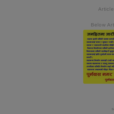
Articl
Below Art
B