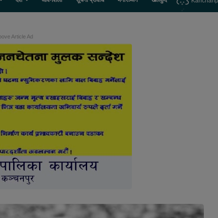
देश
जीवनशैली
सूचना प्रविधि
मनोरञ्जन
खेलकुद
Kanchanp
ove Article Ad