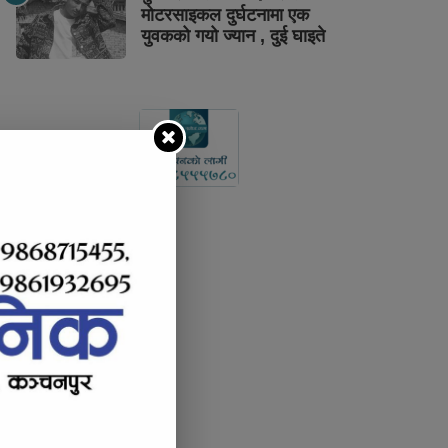
मोटरसाइकल दुर्घटनामा एक
युवकको गयो ज्यान , दुई घाइते