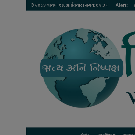
२०८३ श्रावण २४, आईतवार | समय: ०५:०१
Alert: