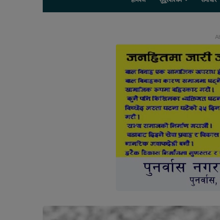
होमपेज
सुदूरपश्चिम
समाचार
Ab