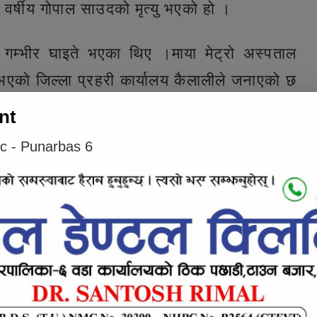
्षीय गोपाल साउदको मृत्यु भएको हो ।
म्भीर घाइते भएका थिए ।माया मेट्रो अस्पताल
भएको जिल्ला प्रहरी कार्यालय कैलालीले जनाएको छ
nt
ic - Punarbas 6
e inline ad #1