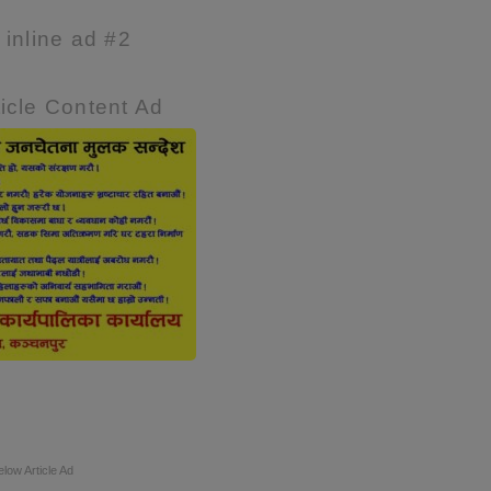
e inline ad #2
icle Content Ad
elow Article Ad