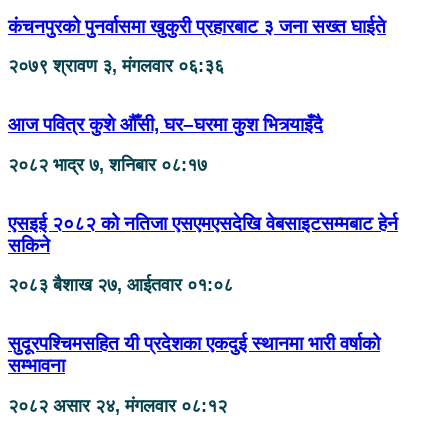
कंचनपुरको पुनर्वासमा खुकुरी प्रहारबाट ३ जना सख्त घाईते
२०७९ श्रावण ३, मंगलवार ०६:३६
आज पवित्र कुशे औँसी, घर–घरमा कुश भित्र्याइँदै
२०८२ भाद्र ७, शनिबार ०८:१७
एसइई २०८२ को नतिजा एसएमएसदेखि वेबसाइटसम्मबाट हेर्न
सकिने
२०८३ बैशाख २७, आईतवार ०१:०८
सुदूरपश्चिमसहित यी प्रदेशका एकदुई स्थानमा भारी वर्षाको
सम्भावना
२०८२ असार २४, मंगलवार ०८:१२