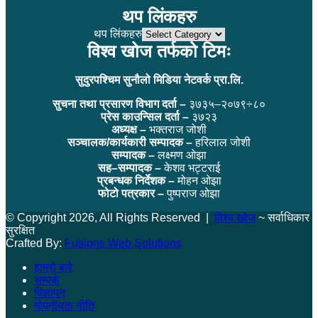
थप लिंकहरु
थप लिंकहरु
विश्व खोज तर्फको टिमः
सुदुरपश्चिम सुनौलो मिडिया नेटवर्क प्रा.लि.
सुचना तथा प्रसारण विभाग दर्ता –
३७३५–२०७९÷८०
प्रेस काउन्सिल दर्ता –
३७२३
अध्यक्ष –
भक्तराज जोशी
सञ्चालक/कार्यकारी सम्पादक –
हरिलाल जोशी
सम्पादक –
लक्ष्मण ओझा
सह–सम्पादक –
केशव भट्टराई
प्रबन्धक निर्देशक –
मोहन ओझा
फोटो पत्रकार –
पुष्पराज ओझा
© Copyright 2026, All Rights Reserved |
विश्व खोज
~ सर्वाधिकार
सुरक्षित
Crafted By:
Fusions Web Solutions
हाम्रो बारे
सम्पर्क
विज्ञापन
गोपनीयता नीति