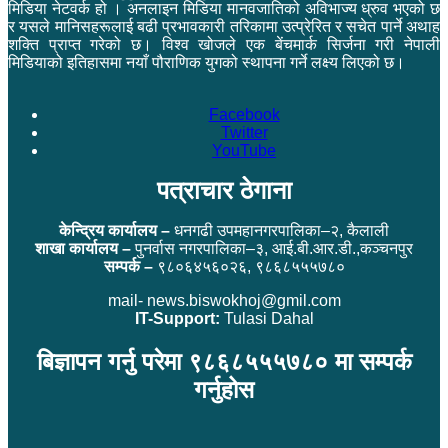
मिडिया नेटवर्क हो । अनलाइन मिडिया मानवजातिको अविभाज्य ध्रुव भएको छ
र यसले मानिसहरूलाई बढी प्रभावकारी तरिकामा उत्प्रेरित र सचेत पार्ने अथाह
शक्ति प्राप्त गरेको छ। विश्व खोजले एक बेंचमार्क सिर्जना गरी नेपाली
मिडियाको इतिहासमा नयाँ पौराणिक युगको स्थापना गर्ने लक्ष्य लिएको छ।
Facebook
Twitter
YouTube
पत्राचार ठेगाना
केन्द्रिय कार्यालय –
धनगढी उपमहानगरपालिका–२, कैलाली
शाखा कार्यालय –
पुनर्वास नगरपालिका–३, आई.बी.आर.डी.,कञ्चनपुर
सम्पर्क –
९८०६४५६०२६, ९८६८५५५७८०
mail- news.biswokhoj@gmil.com
IT-Support:
Tulasi Dahal
बिज्ञापन गर्नु परेमा ९८६८५५५७८० मा सम्पर्क
गर्नुहोस