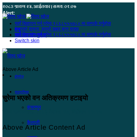
२०८३ श्रावण २४, आईतवार | समय: ०१:०७
Alert:
यहाँ बिज्ञापन गर्नु परेमा ९८६८५५५७८० मा सम्पर्क गर्नुहोस
हजुरको सूचना, हाम्रो खबर बन्न सक्छ
मेनू
यहाँ बिज्ञापन गर्नु परेमा ९८६८५५५७८० मा सम्पर्क गर्नुहोस
समाचार खोज्नुहोस्
Switch skin
Above Article Ad
होमपेज
सुदूरपश्चिम
चुरेमा भएको वन अतिक्रमण हटाइयो
कंचनपुर
खोज सम्वाददाता
२०८३ बैशाख १७, बिहीबार ११:१५
कैलाली
Above Article Content Ad