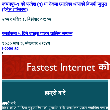
कंचनपुर-१ को प्रदेश (१) मा नेकपा एमालेका थापाको विजयी जुलुस
(हेर्नुस तस्बिरमा)
२०७९ मंसिर ८, बिहीबार ०९:०७
पुनर्वासमा ५ दिने बाख्रा पालन तालिम सम्पन्न
२०८० माघ २, मंगलवार ०९:४२
Footer ad
हाम्रो बारे
हाम्रो बारे:
विश्व खोज मीडिया सुदुरपश्चिमको पुनर्वास देखि संचालित एकल स्वामित्व प्राप्त