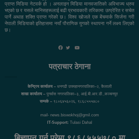
प्राप्त मिडिया नेटवर्क हो । अनलाइन मिडिया मानवजातिको अविभाज्य ध्रुव
भएको छ र यसले मानिसहरूलाई बढी प्रभावकारी तरिकामा उत्प्रेरित र सचेत
पार्ने अथाह शक्ति प्राप्त गरेको छ। विश्व खोजले एक बेंचमार्क सिर्जना गरी
नेपाली मिडियाको इतिहासमा नयाँ पौराणिक युगको स्थापना गर्ने लक्ष्य लिएको
छ।
YouTube
Facebook
Twitter
पत्राचार ठेगाना
केन्द्रिय कार्यालय –
धनगढी उपमहानगरपालिका–२, कैलाली
शाखा कार्यालय –
पुनर्वास नगरपालिका–३, आई.बी.आर.डी.,कञ्चनपुर
सम्पर्क –
९८०६४५६०२६, ९८६८५५५७८०
mail- news.biswokhoj@gmil.com
IT-Support:
Tulasi Dahal
बिज्ञापन गर्नु परेमा ९८६८५५५७८० मा