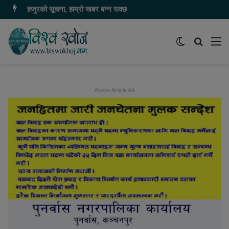
हजुरको सूचना, हाम्रो खबर बन्न सक्छ
Switch
समाचार
मेन
skin
खोज्नुहोस
Above Article Ad