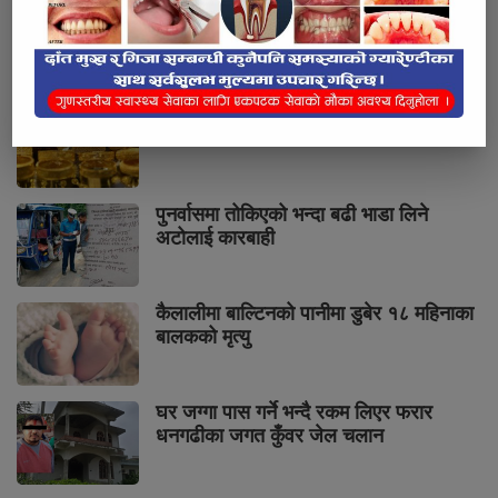
पुनर्वासबाट लागुऔषधसहित चार जना पक्राउ
सुनको मूल्य तोलामा चार हजार आठ सयले वृद्धि
पुनर्वासमा तोकिएको भन्दा बढी भाडा लिने
अटोलाई कारबाही
कैलालीमा बाल्टिनको पानीमा डुबेर १८ महिनाका
बालकको मृत्यु
घर जग्गा पास गर्ने भन्दै रकम लिएर फरार
धनगढीका जगत कुँवर जेल चलान