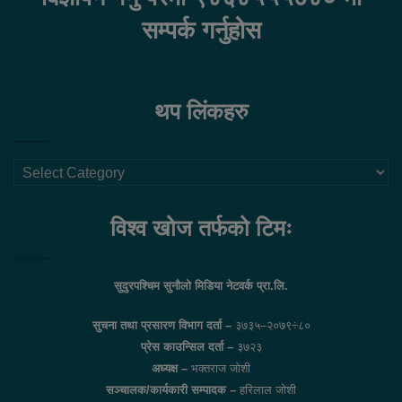
सम्पर्क गर्नुहोस
थप लिंकहरु
थप
लिंकहरु
विश्व खोज तर्फको टिमः
सुदुरपश्चिम सुनौलो मिडिया नेटवर्क प्रा.लि.
सुचना तथा प्रसारण विभाग दर्ता –
३७३५–२०७९÷८०
प्रेस काउन्सिल दर्ता –
३७२३
अध्यक्ष –
भक्तराज जोशी
सञ्चालक/कार्यकारी सम्पादक –
हरिलाल जोशी