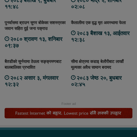
२०८३ बैशाख ९, बुधबार
२०८० भाद्र २, शनिबार
११:४८
०२:०८
पुनर्वासमा ब्राउन सुगर बोकेका सशस्त्रका
कैलालीमा एक वृद्ध मृत अवस्थामा फेला
जवान सहित दुई जना पक्राउ
२०८३ बैशाख १३, आईतवार
२०८० श्रावण १३, शनिबार
१२:३८
०९:३७
बैतडीको सुर्नयामा ठेउला सङ्क्रमणबाट
सीमा क्षेत्रमा कडाइ बेलौरीबाट लाखौं
बालबालिका प्रभावित
मूल्यका अवैध सामान बरामद
२०८२ असार ३, मंगलवार
२०८३ जेष्ठ २०, बुधबार
१२:३२
०२:४५
Footer ad