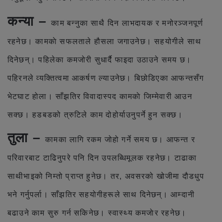
कन्या –
काम बन्नुका साथै दिन लाभदायक र मनोरञ्जनपूर्ण
रहनेछ। कामकाे सफलताले हौसला जगाउनेछ। सहयोगीले साथ
दिनेछन्। पहिलेका कमजोरी सुधार्दै फाइदा उठाउने समय छ।
पहिरनले व्यक्तित्वमा आकर्षण ल्याउनेछ। बिछोडिएका आफन्तसँग
भेटघाट होला। साँझतिर विवादास्पद कामकाे जिम्मेवारी आउन
सक्छ। हडबडको त्रुटिले काम दोहोर्याउनुपर्ने हुन सक्छ।
तुला –
कामका लागि रकम जोहो गर्ने समय छ। आफन्त र
परिवारबाट टाढिनुपरे पनि दिन उपलब्धिमूलक रहनेछ। टाढाका
साथीभाइको निम्तो प्राप्त हुनेछ। तर, अवसरको खोजीमा दौडधुप
भने गर्नुपर्ला। साँझतिर सहयोगीहरूले साथ दिनेछन्। आम्दानी
बढाउने काम सुरु गर्न सकिनेछ। स्वास्थ्य कमजाेर रहनेछ।