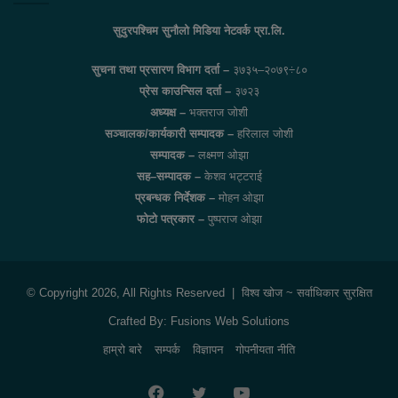
सुदुरपश्चिम सुनौलो मिडिया नेटवर्क प्रा.लि.
सुचना तथा प्रसारण विभाग दर्ता –
३७३५–२०७९÷८०
प्रेस काउन्सिल दर्ता –
३७२३
अध्यक्ष –
भक्तराज जोशी
सञ्चालक/कार्यकारी सम्पादक –
हरिलाल जोशी
सम्पादक –
लक्ष्मण ओझा
सह–सम्पादक –
केशव भट्टराई
प्रबन्धक निर्देशक –
मोहन ओझा
फोटो पत्रकार –
पुष्पराज ओझा
© Copyright 2026, All Rights Reserved |
विश्व खोज
~ सर्वाधिकार सुरक्षित
Crafted By:
Fusions Web Solutions
हाम्रो बारे
सम्पर्क
विज्ञापन
गोपनीयता नीति
Facebook
Twitter
YouTube