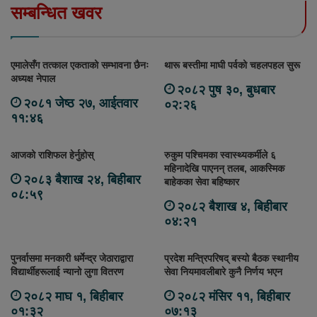
सम्बन्धित खवर
एमालेसँग तत्काल एकताको सम्भावना छैनः
थारू बस्तीमा माघी पर्वको चहलपहल सुरू
अध्यक्ष नेपाल
२०८२ पुष ३०, बुधबार
२०८१ जेष्ठ २७, आईतवार
०२:२६
११:४६
आजको राशिफल हेर्नुहोस्
रुकुम पश्चिमका स्वास्थ्यकर्मीले ६
महिनादेखि पाएनन् तलब, आकस्मिक
२०८३ बैशाख २४, बिहीबार
बाहेकका सेवा बहिष्कार
०८:५९
२०८२ बैशाख ४, बिहीबार
०४:२१
पुनर्वासमा मनकारी धर्मेन्द्र जेठाराद्वारा
प्रदेश मन्त्रिपरिषद् बस्यो बैठक स्थानीय
विद्यार्थीहरूलाई न्यानो लुगा वितरण
सेवा नियमावलीबारे कुनै निर्णय भएन
२०८२ माघ १, बिहीबार
२०८२ मंसिर ११, बिहीबार
०१:३२
०७:१३