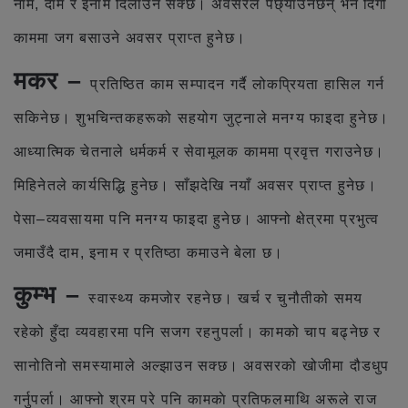
नाम, दाम र इनाम दिलाउन सक्छ। अवसरले पछ्याउनेछन् भने दिगो
काममा जग बसाउने अवसर प्राप्त हुनेछ।
मकर –
प्रतिष्ठित काम सम्पादन गर्दै लोकप्रियता हासिल गर्न
सकिनेछ। शुभचिन्तकहरूको सहयोग जुट्नाले मनग्य फाइदा हुनेछ।
आध्यात्मिक चेतनाले धर्मकर्म र सेवामूलक काममा प्रवृत्त गराउनेछ।
मिहिनेतले कार्यसिद्धि हुनेछ। साँझदेखि नयाँ अवसर प्राप्त हुनेछ।
पेसा–व्यवसायमा पनि मनग्य फाइदा हुनेछ। आफ्नो क्षेत्रमा प्रभुत्व
जमाउँदै दाम, इनाम र प्रतिष्ठा कमाउने बेला छ।
कुम्भ –
स्वास्थ्य कमजाेर रहनेछ। खर्च र चुनौतीको समय
रहेको हुँदा व्यवहारमा पनि सजग रहनुपर्ला। कामको चाप बढ्नेछ र
सानोतिनो समस्यामाले अल्झाउन सक्छ। अवसरको खोजीमा दौडधुप
गर्नुपर्ला। आफ्नो श्रम परे पनि कामकाे प्रतिफलमाथि अरूले राज