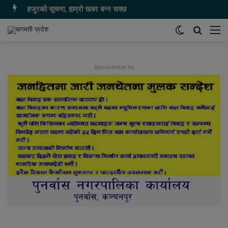
हजुरको सूचना, हाम्रो खबर बन्न सक्छ
Switch
समाचार
मेन
skin
खोज्नुहोस
Above Article Ad