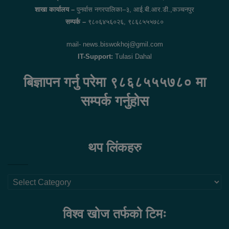
शाखा कार्यालय –
पुनर्वास नगरपालिका–३, आई.बी.आर.डी.,कञ्चनपुर
सम्पर्क –
९८०६४५६०२६, ९८६८५५५७८०
mail- news.biswokhoj@gmil.com
IT-Support:
Tulasi Dahal
बिज्ञापन गर्नु परेमा ९८६८५५५७८० मा
सम्पर्क गर्नुहोस
थप लिंकहरु
थप
लिंकहरु
विश्व खोज तर्फको टिमः