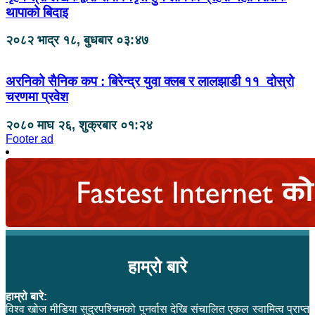
थापाको बिदाइ
२०८२ भाद्र १८, बुधबार ०३:४७
अरनिको सैनिक कप : बिरेन्द्र युवा क्लब र लालझाडी ११ दोस्रो
चरणमा प्रवेश
२०८० माघ २६, शुक्रबार ०१:२४
Footer ad
हाम्रो बारे
हाम्रो बारे:
विश्व खोज मीडिया सुदुरपश्चिमको पुनर्वास देखि संचालित एकल स्वामित्व प्राप्त