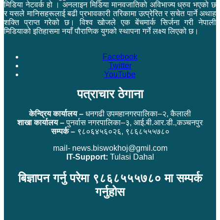
मिडिया नेटवर्क हो । अनलाइन मिडिया मानवजातिको अविभाज्य ध्रुव भएको छ
र यसले मानिसहरूलाई बढी प्रभावकारी तरिकामा उत्प्रेरित र सचेत पार्ने अथाह
शक्ति प्राप्त गरेको छ। विश्व खोजले एक बेंचमार्क सिर्जना गरी नेपाली
मिडियाको इतिहासमा नयाँ पौराणिक युगको स्थापना गर्ने लक्ष्य लिएको छ।
Facebook
Twitter
YouTube
पत्राचार ठेगाना
केन्द्रिय कार्यालय –
धनगढी उपमहानगरपालिका–२, कैलाली
शाखा कार्यालय –
पुनर्वास नगरपालिका–३, आई.बी.आर.डी.,कञ्चनपुर
सम्पर्क –
९८०६४५६०२६, ९८६८५५५७८०
mail- news.biswokhoj@gmil.com
IT-Support:
Tulasi Dahal
बिज्ञापन गर्नु परेमा ९८६८५५५७८० मा सम्पर्क
गर्नुहोस