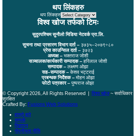
थप लिंकहरु
थप लिंकहरु
विश्व खोज तर्फको टिमः
सुदुरपश्चिम सुनौलो मिडिया नेटवर्क प्रा.लि.
सुचना तथा प्रसारण विभाग दर्ता –
३७३५–२०७९÷८०
प्रेस काउन्सिल दर्ता –
३७२३
अध्यक्ष –
भक्तराज जोशी
सञ्चालक/कार्यकारी सम्पादक –
हरिलाल जोशी
सम्पादक –
लक्ष्मण ओझा
सह–सम्पादक –
केशव भट्टराई
प्रबन्धक निर्देशक –
मोहन ओझा
फोटो पत्रकार –
पुष्पराज ओझा
© Copyright 2026, All Rights Reserved |
विश्व खोज
~ सर्वाधिकार
सुरक्षित
Crafted By:
Fusions Web Solutions
हाम्रो बारे
सम्पर्क
विज्ञापन
गोपनीयता नीति