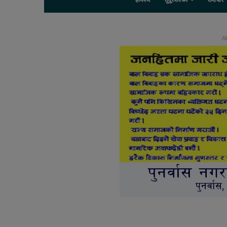
होमपेज
सुदूरपश्चिम
समाचार
Ab