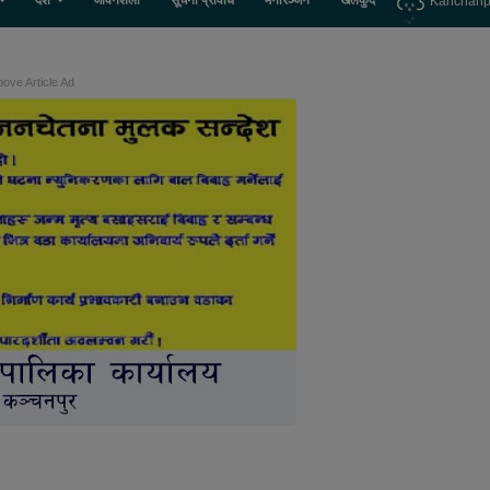
देश
जीवनशैली
सूचना प्रविधि
मनोरञ्जन
खेलकुद
Kanchanp
ove Article Ad