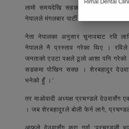
Rimal Dental Clin
लामो समयदेखि सहकार्यमा रहेका दुई ने
नेपालले मंगलबार पार्टी पदाधिकारीको बैठक
नेता नेपालका अनुसार चुनावबाट रवि लामि
नेपालले नै प्रस्ताव गरेका थिए । रविले
जनताको एउटा पक्षले ठूलो आशा पनि गरेको 
सडकमा पोखिन सक्छ । शेरबहादुर देउवाबाट
भनेको हुँ ।’
तर माओवादी अध्यक्ष प्रचण्डले देउवासँग एक्
। जब शेरबहादुरले बोली फेर्न लागे, प्रचण्
आफूले देउवासँग कुरा गर्दा ‘प्रचण्डजी 