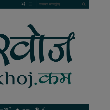
Random
Sidebar
समाचार
Article
खोज्नुहोस्
℃
29
लगइन
Switch