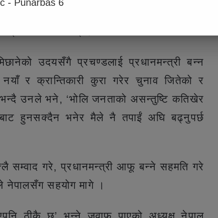
ic - Punarbas 6
ता कसरी छुटे त ? एकीकृत समाजवादीका अध्यक्ष
मा ब्रिफिङ गरेका छन् ।
छानेको उदयसँगै प्रचण्डलाई प्रधानमन्त्री बन्न
 नयाँ र क्रान्तिकारी कुरा गरेर चुनाव जितेको र
भन्दै उनले भने, ‘भोलि जनताको असन्तुष्टि कतिखेर
 हुनसक्दैन भनेर मैले नै तपाईं अघि बढ्नुपर्छ
लै सम्वाद गरे, प्रधानमन्त्री आफू बन्ने सहमति गरे
डले नेपालसँग सहयोग मागे ।
भएपनि ठीकै छ’ भन्ने जवाफ पाएको अध्यक्ष नेपाल