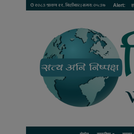
२०८३ श्रावण २१, बिहीबार | समय: ०५:३७
Alert:
ह