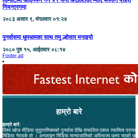
लाम्पाटामा आक्रमण गर्ने २१ जना अदालतको म्याद थपसँगै प्रहरी
नियन्त्रणमा
२०८३ असार ९, मंगलवार ०१:२४
पुनर्वासमा धुमधामका साथ तमु ल्होसार मनाइयो
२०८० पुष १५, आईतवार ०८:१४
Footer ad
हाम्रो बारे
हाम्रो बारे:
विश्व खोज मीडिया सुदुरपश्चिमको पुनर्वास देखि संचालित एकल स्वामित्व प्राप्त
मिडिया नेटवर्क हो । अनलाइन मिडिया मानवजातिको अविभाज्य ध्रुव भएको छ