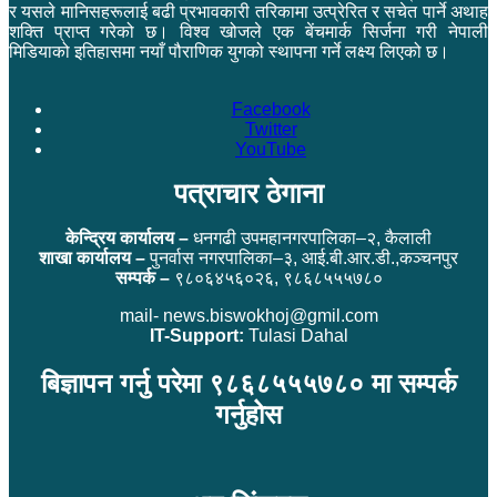
र यसले मानिसहरूलाई बढी प्रभावकारी तरिकामा उत्प्रेरित र सचेत पार्ने अथाह
शक्ति प्राप्त गरेको छ। विश्व खोजले एक बेंचमार्क सिर्जना गरी नेपाली
मिडियाको इतिहासमा नयाँ पौराणिक युगको स्थापना गर्ने लक्ष्य लिएको छ।
Facebook
Twitter
YouTube
पत्राचार ठेगाना
केन्द्रिय कार्यालय –
धनगढी उपमहानगरपालिका–२, कैलाली
शाखा कार्यालय –
पुनर्वास नगरपालिका–३, आई.बी.आर.डी.,कञ्चनपुर
सम्पर्क –
९८०६४५६०२६, ९८६८५५५७८०
mail- news.biswokhoj@gmil.com
IT-Support:
Tulasi Dahal
बिज्ञापन गर्नु परेमा ९८६८५५५७८० मा सम्पर्क
गर्नुहोस