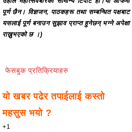
उहाँले महोत्सवबारेको सामान्य टिपोट हो।यो आफैमा
पूर्ण छैन। विज्ञजन, पाठकहरू तथा सम्बन्धित पक्षबाट
यसलाई पूर्ण बनाउन सुझाव प्राप्त हुनेछन् भन्ने अपेक्षा
राख्नुभएको छ ।)
फेसबुक प्रतिक्रियाहरु
यो खबर पढेर तपाईलाई कस्तो
महसुस भयो ?
+1