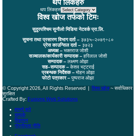
थप लिंकहरु
थप लिंकहरु
विश्व खोज तर्फको टिमः
सुदुरपश्चिम सुनौलो मिडिया नेटवर्क प्रा.लि.
सुचना तथा प्रसारण विभाग दर्ता –
३७३५–२०७९÷८०
प्रेस काउन्सिल दर्ता –
३७२३
अध्यक्ष –
भक्तराज जोशी
सञ्चालक/कार्यकारी सम्पादक –
हरिलाल जोशी
सम्पादक –
लक्ष्मण ओझा
सह–सम्पादक –
केशव भट्टराई
प्रबन्धक निर्देशक –
मोहन ओझा
फोटो पत्रकार –
पुष्पराज ओझा
© Copyright 2026, All Rights Reserved |
विश्व खोज
~ सर्वाधिकार
सुरक्षित
Crafted By:
Fusions Web Solutions
हाम्रो बारे
सम्पर्क
विज्ञापन
गोपनीयता नीति