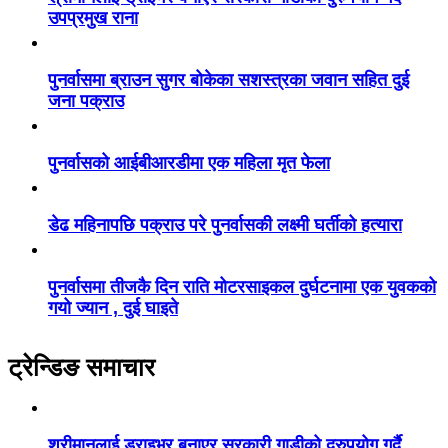
उपप्रमुख राना
पुनर्वासमा ब्राउन सुगर बोकेका सशस्त्रका जवान सहित दुई
जना पक्राउ
पुनर्वासको आईबीआरडीमा एक महिला मृत फेला
डेढ महिनापछि पक्राउ परे पुनर्वासकी लक्ष्मी घर्तीको हत्यारा
पुनर्वासमा तीजकै दिन राति मोटरसाइकल दुर्घटनामा एक युवकको
गयो ज्यान , दुई घाइते
ट्रेन्डिङ समाचार
श्रीमानलाई ड्राइभर बनाएर सरकारी गाडीको दुरुपयोग गर्दै