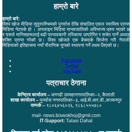
हाम्रो बारे
हाम्रो बारे:
विश्व खोज मीडिया सुदुरपश्चिमको पुनर्वास देखि संचालित एकल स्वामित्व प्राप्त
मिडिया नेटवर्क हो । अनलाइन मिडिया मानवजातिको अविभाज्य ध्रुव भएको छ
र यसले मानिसहरूलाई बढी प्रभावकारी तरिकामा उत्प्रेरित र सचेत पार्ने अथाह
शक्ति प्राप्त गरेको छ। विश्व खोजले एक बेंचमार्क सिर्जना गरी नेपाली
मिडियाको इतिहासमा नयाँ पौराणिक युगको स्थापना गर्ने लक्ष्य लिएको छ।
Facebook
Twitter
YouTube
पत्राचार ठेगाना
केन्द्रिय कार्यालय –
धनगढी उपमहानगरपालिका–२, कैलाली
शाखा कार्यालय –
पुनर्वास नगरपालिका–३, आई.बी.आर.डी.,कञ्चनपुर
सम्पर्क –
९८०६४५६०२६, ९८६८५५५७८०
mail- news.biswokhoj@gmil.com
IT-Support:
Tulasi Dahal