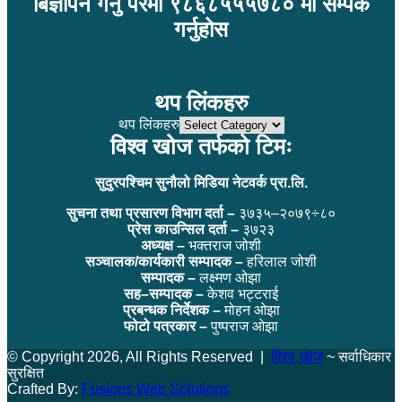
बिज्ञापन गर्नु परेमा ९८६८५५५७८० मा सम्पर्क
गर्नुहोस
थप लिंकहरु
थप लिंकहरु
विश्व खोज तर्फको टिमः
सुदुरपश्चिम सुनौलो मिडिया नेटवर्क प्रा.लि.
सुचना तथा प्रसारण विभाग दर्ता –
३७३५–२०७९÷८०
प्रेस काउन्सिल दर्ता –
३७२३
अध्यक्ष –
भक्तराज जोशी
सञ्चालक/कार्यकारी सम्पादक –
हरिलाल जोशी
सम्पादक –
लक्ष्मण ओझा
सह–सम्पादक –
केशव भट्टराई
प्रबन्धक निर्देशक –
मोहन ओझा
फोटो पत्रकार –
पुष्पराज ओझा
© Copyright 2026, All Rights Reserved |
विश्व खोज
~ सर्वाधिकार
सुरक्षित
Crafted By:
Fusions Web Solutions