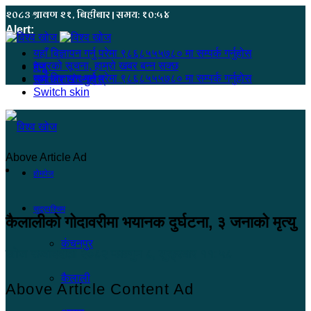
२०८३ श्रावण २१, बिहीबार | समय: १०:५४
Alert:
यहाँ बिज्ञापन गर्नु परेमा ९८६८५५५७८० मा सम्पर्क गर्नुहोस
हजुरको सूचना, हाम्रो खबर बन्न सक्छ
मेनू
यहाँ बिज्ञापन गर्नु परेमा ९८६८५५५७८० मा सम्पर्क गर्नुहोस
समाचार खोज्नुहोस्
Switch skin
Above Article Ad
होमपेज
सुदूरपश्चिम
कैलालीको गोदावरीमा भयानक दुर्घटना, ३ जनाको मृत्यु
कंचनपुर
खोज सम्वाददाता
२०८२ फाल्गुन ८, शुक्रबार ११:५८
कैलाली
Above Article Content Ad