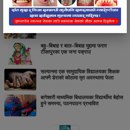
स्वास्थ्य विज्ञान विश्वविद्यालयको शिक्षण
अस्पताल बनाइने
आज सुनचाँदीको मूल्य उच्च वृद्धि
बहु–बिबाह र बाल–बिबाह मुद्दामा फरार
टीकापुरका एक जना पक्राउ
सल्यानमा एक सामुदायिक विद्यालयका शिक्षक
आफ्नै डेराको कोठामा मृत अवस्थामा फेला
बागेश्वरी माध्यमिक बिधालयका विद्यार्थीमा बेहोस
हुने समस्या, पठनपाठन प्रभावित