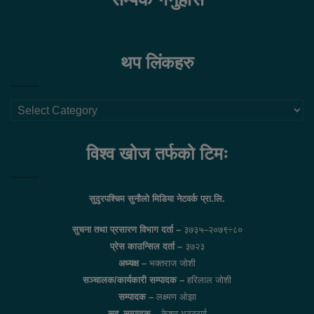
थप लिंकहरु
थप
लिंकहरु
विश्व खोज तर्फको टिमः
सुदुरपश्चिम सुनौलो मिडिया नेटवर्क प्रा.लि.
सुचना तथा प्रसारण विभाग दर्ता –
३७३५–२०७९÷८०
प्रेस काउन्सिल दर्ता –
३७२३
अध्यक्ष –
भक्तराज जोशी
सञ्चालक/कार्यकारी सम्पादक –
हरिलाल जोशी
सम्पादक –
लक्ष्मण ओझा
सह–सम्पादक –
केशव भट्टराई