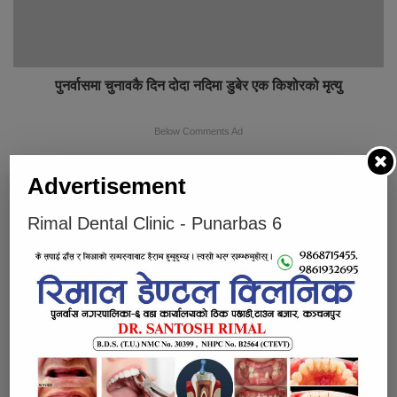
पुनर्वासमा चुनावकै दिन दोदा नदिमा डुबेर एक किशोरको मृत्यु
Below Comments Ad
Advertisement
Rimal Dental Clinic - Punarbas 6
भर्खरै
लोकप्रिय
प्रतिक्रियाहरु
चार प्रादेशिक अस्पताललाई दशरथचन्द