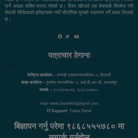
पार्ने अथाह शक्ति प्राप्त गरेको छ। विश्व खोजले एक बेंचमार्क सिर्जना गरी
नेपाली मिडियाको इतिहासमा नयाँ पौराणिक युगको स्थापना गर्ने लक्ष्य लिएको
छ।
YouTube
Facebook
Twitter
पत्राचार ठेगाना
केन्द्रिय कार्यालय –
धनगढी उपमहानगरपालिका–२, कैलाली
शाखा कार्यालय –
पुनर्वास नगरपालिका–३, आई.बी.आर.डी.,कञ्चनपुर
सम्पर्क –
९८०६४५६०२६, ९८६८५५५७८०
mail- news.biswokhoj@gmil.com
IT-Support:
Tulasi Dahal
बिज्ञापन गर्नु परेमा ९८६८५५५७८० मा
सम्पर्क गर्नुहोस