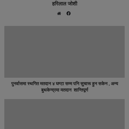
हरिलाल जोशी
F
W
a
e
c
b
e
s
b
i
o
t
o
e
k
पुनर्वासमा स्थगित मतदान ४ घण्टा सम्म पनि सुचारू हुन सकेन , अन्य
बुथकेन्द्रमा मतदान शान्तिपूर्ण