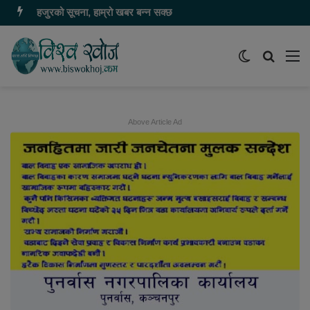
हजुरको सूचना, हाम्रो खबर बन्न सक्छ
Switch
समाचार
मेन
skin
खोज्नुहोस
Above Article Ad