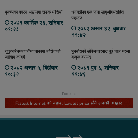
भूकम्पका कारण अछाममा सडक भासियो
धनगढीका एक जना लागूऔषधसहित
पक्राउ
२०७९ कार्तिक २६, शनिबार
२०८२ असार ३२, बुधबार
०९:२८
११:४२
सुदूरपश्चिमका सीमा नाकामा कोरोनाको
पुनर्वासको डोकेबजारबाट दुई नाल भरुवा
जोखिम कायमै
बन्दुक बरामद
२०८२ असार ५, बिहीबार
२०८१ पुष ६, शनिबार
१०:३२
११:४९
Footer ad