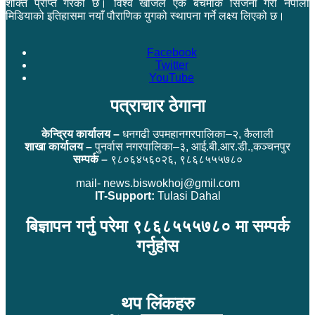
शक्ति प्राप्त गरेको छ। विश्व खोजले एक बेंचमार्क सिर्जना गरी नेपाली
मिडियाको इतिहासमा नयाँ पौराणिक युगको स्थापना गर्ने लक्ष्य लिएको छ।
Facebook
Twitter
YouTube
पत्राचार ठेगाना
केन्द्रिय कार्यालय –
धनगढी उपमहानगरपालिका–२, कैलाली
शाखा कार्यालय –
पुनर्वास नगरपालिका–३, आई.बी.आर.डी.,कञ्चनपुर
सम्पर्क –
९८०६४५६०२६, ९८६८५५५७८०
mail- news.biswokhoj@gmil.com
IT-Support:
Tulasi Dahal
बिज्ञापन गर्नु परेमा ९८६८५५५७८० मा सम्पर्क
गर्नुहोस
थप लिंकहरु