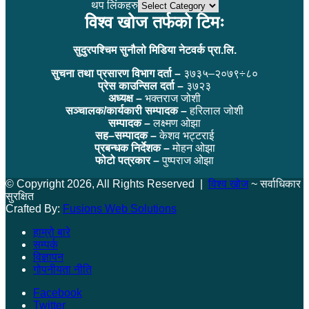
थप लिंकहरु
विश्व खोज तर्फको टिमः
सुदुरपश्चिम सुनौलो मिडिया नेटवर्क प्रा.लि.
सुचना तथा प्रसारण विभाग दर्ता –
३७३५–२०७९÷८०
प्रेस काउन्सिल दर्ता –
३७२३
अध्यक्ष –
भक्तराज जोशी
सञ्चालक/कार्यकारी सम्पादक –
हरिलाल जोशी
सम्पादक –
लक्ष्मण ओझा
सह–सम्पादक –
केशव भट्टराई
प्रबन्धक निर्देशक –
मोहन ओझा
फोटो पत्रकार –
पुष्पराज ओझा
© Copyright 2026, All Rights Reserved |
विश्व खोज
~ सर्वाधिकार
सुरक्षित
Crafted By:
Fusions Web Solutions
हाम्रो बारे
सम्पर्क
विज्ञापन
गोपनीयता नीति
Facebook
Twitter