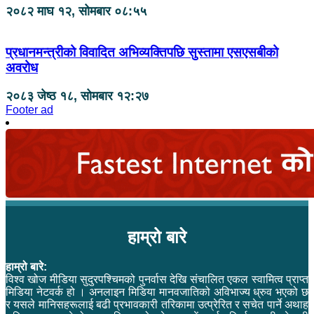
२०८२ माघ १२, सोमबार ०८:५५
प्रधानमन्त्रीको विवादित अभिव्यक्तिपछि सुस्तामा एसएसबीको
अवरोध
२०८३ जेष्ठ १८, सोमबार १२:२७
Footer ad
हाम्रो बारे
हाम्रो बारे:
विश्व खोज मीडिया सुदुरपश्चिमको पुनर्वास देखि संचालित एकल स्वामित्व प्राप्त
मिडिया नेटवर्क हो । अनलाइन मिडिया मानवजातिको अविभाज्य ध्रुव भएको छ
र यसले मानिसहरूलाई बढी प्रभावकारी तरिकामा उत्प्रेरित र सचेत पार्ने अथाह