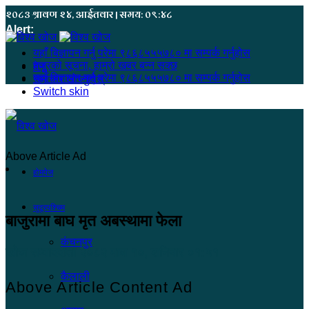
२०८३ श्रावण २४, आईतवार | समय: ०९:४८
Alert:
यहाँ बिज्ञापन गर्नु परेमा ९८६८५५५७८० मा सम्पर्क गर्नुहोस
हजुरको सूचना, हाम्रो खबर बन्न सक्छ
मेनू
यहाँ बिज्ञापन गर्नु परेमा ९८६८५५५७८० मा सम्पर्क गर्नुहोस
समाचार खोज्नुहोस्
Switch skin
Above Article Ad
होमपेज
सुदूरपश्चिम
बाजुरामा बाघ मृत अबस्थामा फेला
कंचनपुर
खोज सम्वाददाता
२०८२ माघ १०, शनिबार ०१:५१
कैलाली
Above Article Content Ad