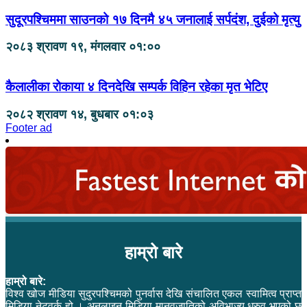
सुदूरपश्चिममा साउनको १७ दिनमै ४५ जनालाई सर्पदंश, दुईको मृत्यु
२०८३ श्रावण १९, मंगलवार ०१:००
कैलालीका रोकाया ४ दिनदेखि सम्पर्क विहिन रहेका मृत भेटिए
२०८२ श्रावण १४, बुधबार ०१:०३
Footer ad
हाम्रो बारे
हाम्रो बारे:
विश्व खोज मीडिया सुदुरपश्चिमको पुनर्वास देखि संचालित एकल स्वामित्व प्राप्त
मिडिया नेटवर्क हो । अनलाइन मिडिया मानवजातिको अविभाज्य ध्रुव भएको छ