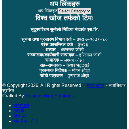
थप लिंकहरु
थप लिंकहरु
विश्व खोज तर्फको टिमः
सुदुरपश्चिम सुनौलो मिडिया नेटवर्क प्रा.लि.
सुचना तथा प्रसारण विभाग दर्ता –
३७३५–२०७९÷८०
प्रेस काउन्सिल दर्ता –
३७२३
अध्यक्ष –
भक्तराज जोशी
सञ्चालक/कार्यकारी सम्पादक –
हरिलाल जोशी
सम्पादक –
लक्ष्मण ओझा
सह–सम्पादक –
केशव भट्टराई
प्रबन्धक निर्देशक –
मोहन ओझा
फोटो पत्रकार –
पुष्पराज ओझा
© Copyright 2026, All Rights Reserved |
विश्व खोज
~ सर्वाधिकार
सुरक्षित
Crafted By:
Fusions Web Solutions
हाम्रो बारे
सम्पर्क
विज्ञापन
गोपनीयता नीति