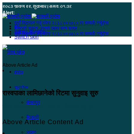
२०८३ श्रावण २२, शुक्रबार | समय: ०९:३६
Alert:
यहाँ बिज्ञापन गर्नु परेमा ९८६८५५५७८० मा सम्पर्क गर्नुहोस
मेनू
हजुरको सूचना, हाम्रो खबर बन्न सक्छ
समाचार खोज्नुहोस्
यहाँ बिज्ञापन गर्नु परेमा ९८६८५५५७८० मा सम्पर्क गर्नुहोस
Switch skin
Above Article Ad
होमपेज
सुदूरपश्चिम
रास्वपाका लामिछानेको रिटमा सुनुवाइ सुरु
कंचनपुर
खोज सम्वाददाता
२०८२ जेष्ठ ६, मंगलवार ०३:३५
कैलाली
Above Article Content Ad
अछाम