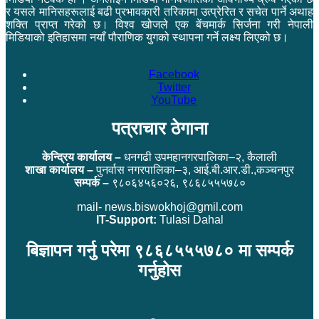
र यसले मानिसहरूलाई बढी प्रभावकारी तरिकामा उत्प्रेरित र सचेत पार्ने अथाह
शक्ति प्राप्त गरेको छ। विश्व खोजले एक बेंचमार्क सिर्जना गरी नेपाली
मिडियाको इतिहासमा नयाँ पौराणिक युगको स्थापना गर्ने लक्ष्य लिएको छ।
Facebook
Twitter
YouTube
पत्राचार ठेगाना
केन्द्रिय कार्यालय –
धनगढी उपमहानगरपालिका–२, कैलाली
शाखा कार्यालय –
पुनर्वास नगरपालिका–३, आई.बी.आर.डी.,कञ्चनपुर
सम्पर्क –
९८०६४५६०२६, ९८६८५५५७८०
mail- news.biswokhoj@gmil.com
IT-Support:
Tulasi Dahal
बिज्ञापन गर्नु परेमा ९८६८५५५७८० मा सम्पर्क
गर्नुहोस