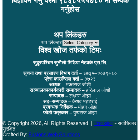
बिज्ञापन गर्नु परेमा ९८६८५५५७८० मा सम्पर्क
गर्नुहोस
थप लिंकहरु
थप लिंकहरु
विश्व खोज तर्फको टिमः
सुदुरपश्चिम सुनौलो मिडिया नेटवर्क प्रा.लि.
सुचना तथा प्रसारण विभाग दर्ता –
३७३५–२०७९÷८०
प्रेस काउन्सिल दर्ता –
३७२३
अध्यक्ष –
भक्तराज जोशी
सञ्चालक/कार्यकारी सम्पादक –
हरिलाल जोशी
सम्पादक –
लक्ष्मण ओझा
सह–सम्पादक –
केशव भट्टराई
प्रबन्धक निर्देशक –
मोहन ओझा
फोटो पत्रकार –
पुष्पराज ओझा
© Copyright 2026, All Rights Reserved |
विश्व खोज
~ सर्वाधिकार
सुरक्षित
Crafted By:
Fusions Web Solutions