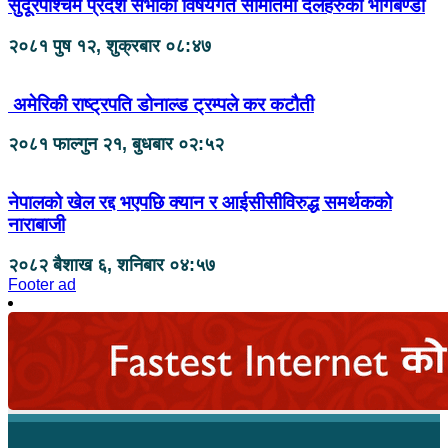
सुदूरपश्चिम प्रदेश सभाका विषयगत समितिमा दलहरुको भागबण्डा
२०८१ पुष १२, शुक्रबार ०८:४७
अमेरिकी राष्ट्रपति डोनाल्ड ट्रम्पले कर कटौती
२०८१ फाल्गुन २१, बुधबार ०२:५२
नेपालको खेल रद्द भएपछि क्यान र आईसीसीविरुद्ध समर्थकको
नाराबाजी
२०८२ बैशाख ६, शनिबार ०४:५७
Footer ad