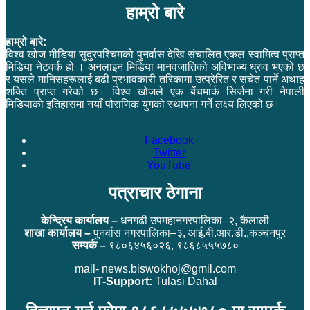
हाम्रो बारे
हाम्रो बारे:
विश्व खोज मीडिया सुदुरपश्चिमको पुनर्वास देखि संचालित एकल स्वामित्व प्राप्त
मिडिया नेटवर्क हो । अनलाइन मिडिया मानवजातिको अविभाज्य ध्रुव भएको छ
र यसले मानिसहरूलाई बढी प्रभावकारी तरिकामा उत्प्रेरित र सचेत पार्ने अथाह
शक्ति प्राप्त गरेको छ। विश्व खोजले एक बेंचमार्क सिर्जना गरी नेपाली
मिडियाको इतिहासमा नयाँ पौराणिक युगको स्थापना गर्ने लक्ष्य लिएको छ।
Facebook
Twitter
YouTube
पत्राचार ठेगाना
केन्द्रिय कार्यालय –
धनगढी उपमहानगरपालिका–२, कैलाली
शाखा कार्यालय –
पुनर्वास नगरपालिका–३, आई.बी.आर.डी.,कञ्चनपुर
सम्पर्क –
९८०६४५६०२६, ९८६८५५५७८०
mail- news.biswokhoj@gmil.com
IT-Support:
Tulasi Dahal