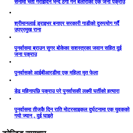
सेनामा भर्ती गराइदिने भन्दै ठगी गर्ने बेलौरीका एक जना पक्राउ
श्रीमानलाई ड्राइभर बनाएर सरकारी गाडीको दुरुपयोग गर्दै
उपप्रमुख राना
पुनर्वासमा ब्राउन सुगर बोकेका सशस्त्रका जवान सहित दुई
जना पक्राउ
पुनर्वासको आईबीआरडीमा एक महिला मृत फेला
डेढ महिनापछि पक्राउ परे पुनर्वासकी लक्ष्मी घर्तीको हत्यारा
पुनर्वासमा तीजकै दिन राति मोटरसाइकल दुर्घटनामा एक युवकको
गयो ज्यान , दुई घाइते