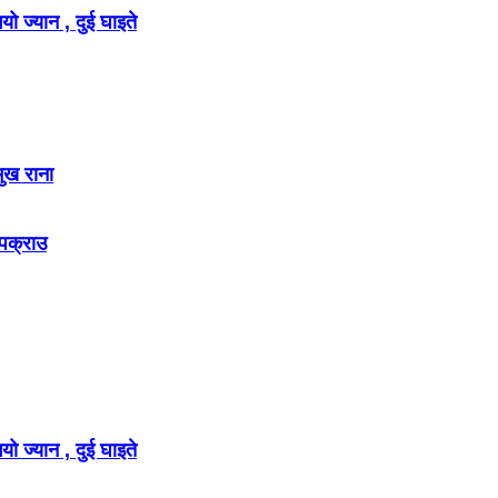
ो ज्यान , दुई घाइते
मुख राना
 पक्राउ
ो ज्यान , दुई घाइते