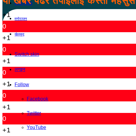
यो खबर पढेर तपाईलाई कस्तो महसु
सूचना प्रविधि
+1
मनोरञ्जन
0
खेलकुद
+1
0
Switch skin
+1
लगइन
0
+1
Follow
0
Facebook
+1
Twitter
0
YouTube
+1