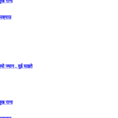
मुख राना
 पक्राउ
ो ज्यान , दुई घाइते
मुख राना