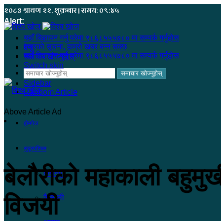
२०८३ श्रावण २२, शुक्रबार | समय: ०९:४५
Alert:
यहाँ बिज्ञापन गर्नु परेमा ९८६८५५५७८० मा सम्पर्क गर्नुहोस
हजुरको सूचना, हाम्रो खबर बन्न सक्छ
मेनू
यहाँ बिज्ञापन गर्नु परेमा ९८६८५५५७८० मा सम्पर्क गर्नुहोस
समाचार खोज्नुहोस्
Switch skin
समाचार खोज्नुहोस्
Sidebar
Random Article
Above Article Ad
होमपेज
सुदूरपश्चिम
बेलौरीको महाकाली बहुमुखी
कंचनपुर
विजयी
कैलाली