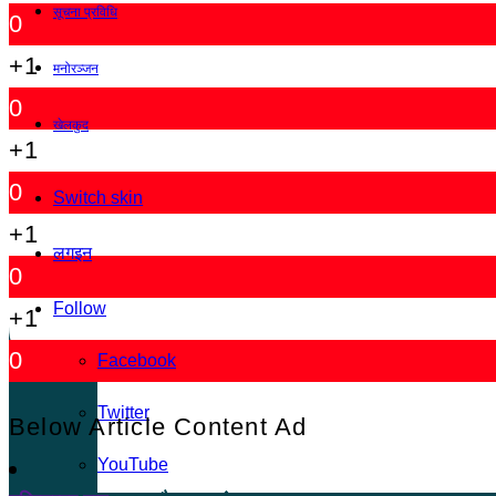
सूचना प्रविधि
0
+1
मनोरञ्जन
0
खेलकुद
+1
0
Switch skin
+1
लगइन
0
Follow
+1
0
Facebook
Twitter
Below Article Content Ad
YouTube