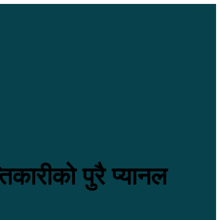
िकारीको पुरै प्यानल