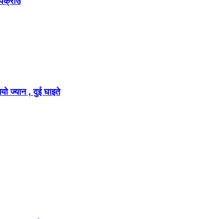
 पक्राउ
ो ज्यान , दुई घाइते