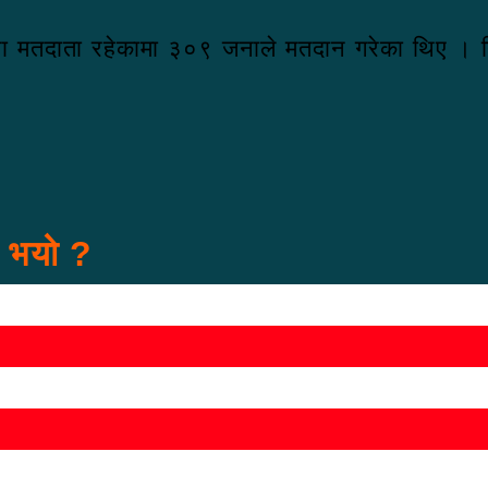
 मतदाता रहेकामा ३०९ जनाले मतदान गरेका थिए । निर्
स भयो ?