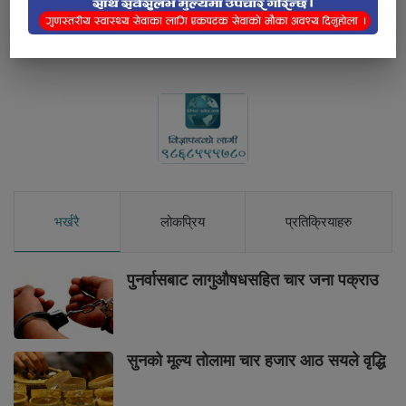
Below Comments Ad
भर्खरै
लोकप्रिय
प्रतिक्रियाहरु
पुनर्वासबाट लागुऔषधसहित चार जना पक्राउ
सुनको मूल्य तोलामा चार हजार आठ सयले वृद्धि