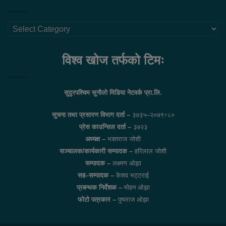
थप
लिंकहरु
विश्व खोज तर्फको टिमः
सुदुरपश्चिम सुनौलो मिडिया नेटवर्क प्रा.लि.
सुचना तथा प्रसारण विभाग दर्ता –
३७३५–२०७९÷८०
प्रेस काउन्सिल दर्ता –
३७२३
अध्यक्ष –
भक्तराज जोशी
सञ्चालक/कार्यकारी सम्पादक –
हरिलाल जोशी
सम्पादक –
लक्ष्मण ओझा
सह–सम्पादक –
केशव भट्टराई
प्रबन्धक निर्देशक –
मोहन ओझा
फोटो पत्रकार –
पुष्पराज ओझा