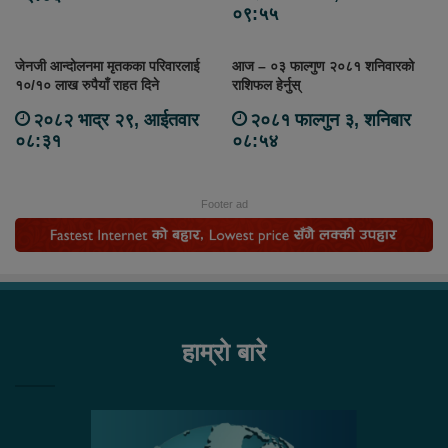
०९:५५
जेनजी आन्दोलनमा मृतकका परिवारलाई
आज – ०३ फाल्गुण २०८१ शनिवारको
१०/१० लाख रुपैयाँ राहत दिने
राशिफल हेर्नुस्
२०८२ भाद्र २९, आईतवार
२०८१ फाल्गुन ३, शनिबार
०८:३१
०८:५४
Footer ad
हाम्रो बारे