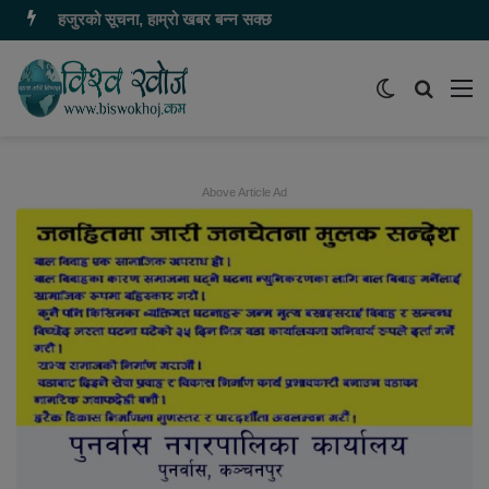
हजुरको सूचना, हाम्रो खबर बन्न सक्छ
Switch
समाचार
मेन
skin
खोज्नुहोस
Above Article Ad