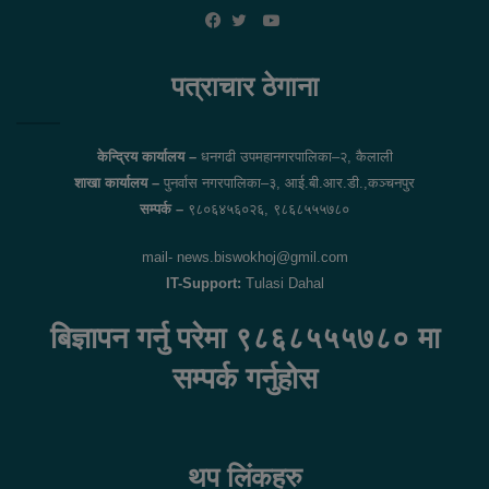
YouTube
Facebook
Twitter
पत्राचार ठेगाना
केन्द्रिय कार्यालय –
धनगढी उपमहानगरपालिका–२, कैलाली
शाखा कार्यालय –
पुनर्वास नगरपालिका–३, आई.बी.आर.डी.,कञ्चनपुर
सम्पर्क –
९८०६४५६०२६, ९८६८५५५७८०
mail- news.biswokhoj@gmil.com
IT-Support:
Tulasi Dahal
बिज्ञापन गर्नु परेमा ९८६८५५५७८० मा
सम्पर्क गर्नुहोस
थप लिंकहरु