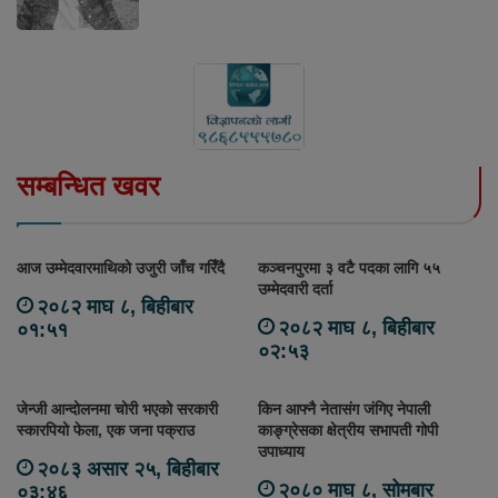
सम्बन्धित खवर
आज उम्मेदवारमाथिको उजुरी जाँच गरिँदै
कञ्चनपुरमा ३ वटै पदका लागि ५५
उम्मेदवारी दर्ता
२०८२ माघ ८, बिहीबार
२०८२ माघ ८, बिहीबार
०१:५१
०२:५३
जेन्जी आन्दोलनमा चोरी भएको सरकारी
किन आफ्नै नेतासंग जंगिए नेपाली
स्कारपियो फेला, एक जना पक्राउ
काङ्ग्रेसका क्षेत्रीय सभापती गोपी
उपाध्याय
२०८३ असार २५, बिहीबार
२०८० माघ ८, सोमबार
०३:४६