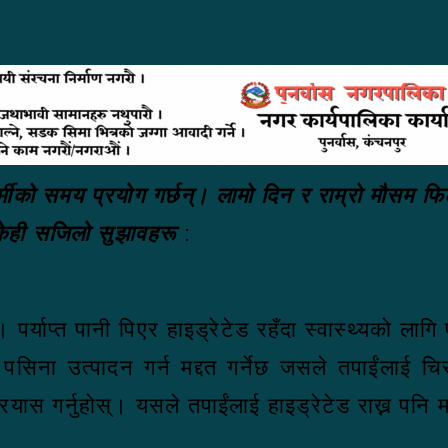
्न गर्मीको समय प्रयोग गर्छन्। लामो दिन र राम्रो मौस
 केही सजिलो सुझावहरू
:
। पर्याप्त पानी पिएर हाइड्रेटेड रहँदा स्वास्थ्यको ल
 पसिना उत्पादन गर्न मद्दत गर्नेछ जसले तपाईंलाई च
ास गर्नुहोस्। यसले तपाईंलाई हाइड्रेटेड राख्न पनि मद