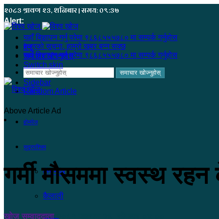
२०८३ श्रावण २३, शनिबार | समय: ०९:३७
Alert:
यहाँ बिज्ञापन गर्नु परेमा ९८६८५५५७८० मा सम्पर्क गर्नुहोस
हजुरको सूचना, हाम्रो खबर बन्न सक्छ
मेनू
यहाँ बिज्ञापन गर्नु परेमा ९८६८५५५७८० मा सम्पर्क गर्नुहोस
समाचार खोज्नुहोस्
Switch skin
समाचार खोज्नुहोस्
Sidebar
Random Article
Above Article Ad
होमपेज
सुदूरपश्चिम
गर्मी मौसममा स्वस्थ रहन 
कंचनपुर
कैलाली
खोज सम्वाददाता
२०८१ फाल्गुन २६, सोमबार ०४:००