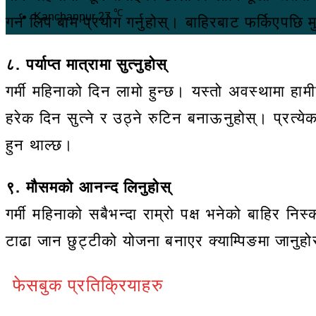
℃
Kanchanpur
27
गर्न लिप बाम प्रयोग गर्नुहोस्। बाहिरबाट फर्किएपछि मु
८. पर्याप्त मात्रामा सुत्नुहोस्
गर्मी महिनाको दिन लामो हुन्छ। यस्तो अवस्थामा हा
हरेक दिन सुत्ने र उठ्ने रुटिन बनाऊनुहोस्। प्रत्य
हुन थाल्छ।
९. मौसमको आनन्द लिनुहोस्
गर्मी महिनाको सबैभन्दा राम्रो पक्ष भनेको बाहिर न
टाढा जान छुट्टीको योजना बनाएर क्याम्पिङमा जानुहो
फेसबुक प्रतिक्रियाहरु