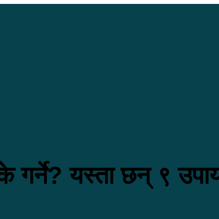
के गर्ने? यस्ता छन् ९ उपा