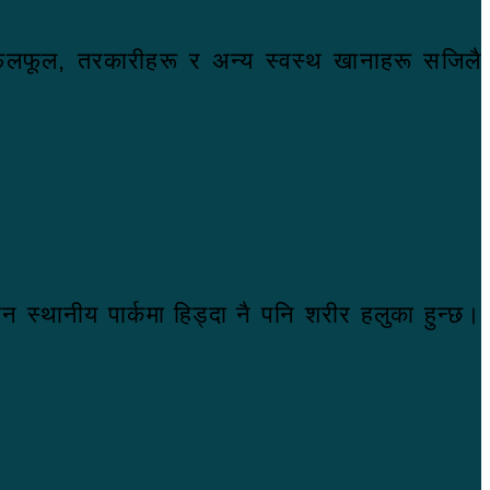
का फलफूल, तरकारीहरू र अन्य स्वस्थ खानाहरू सजिलै
 स्थानीय पार्कमा हिड्दा नै पनि शरीर हलुका हुन्छ।