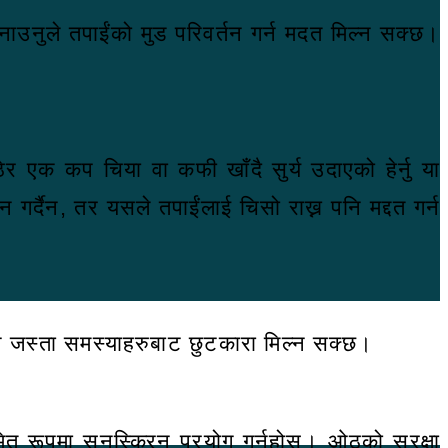
ाउनुले तपाईंको मुड परिवर्तन गर्न मदत मिल्न सक्छ।
उठेर एक कप चिया वा कफी खाँदै सुर्य उदाएको हेर्नु या
न गर्दैन, तर यसले तपाईंलाई चिसो राख्न पनि मद्दत गर्न
ने जस्ता समस्याहरुबाट छुटकारा मिल्न सक्छ।
ित रूपमा सनस्क्रिन प्रयोग गर्नुहोस्। ओठको सुरक्षा