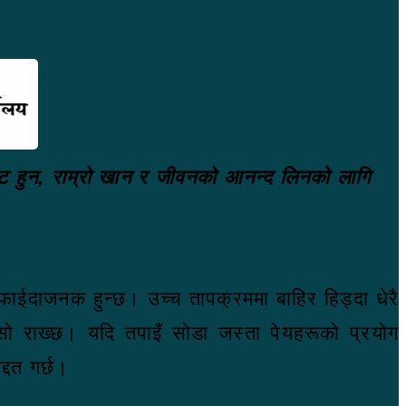
म फिट हुन, राम्रो खान र जीवनको आनन्द लिनको लागि
ागि फाईदाजनक हुन्छ। उच्च तापक्रममा बाहिर हिड्दा धेरै
िसो राख्छ। यदि तपाइँ सोडा जस्ता पेयहरूको प्रयोग
्दत गर्छ।