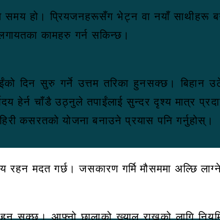
तम समय हो। प्रियजनहरूसँग भेट्न वा नयाँ साथीहरू बन
 लगायतका कामहरु गर्न सकिन्छ।
तपाईंको दिन सुरु गर्ने उत्तम तरिका हुनसक्छ। बिहान 
हेर्न चाँडै उठ्नुले तपाईंलाई सुन्दर दृश्य मात्र प्रदा
ाहिरी कसरतको योजना बनाउने प्रयास पनि गर्नुहोस्।
्रिय रहन मदत गर्छ। जसकारण गर्मि मौसममा अल्छि लाग्
ा हुन सक्छ। आफ्नो छालाको ख्याल राख्नको लागि नियम