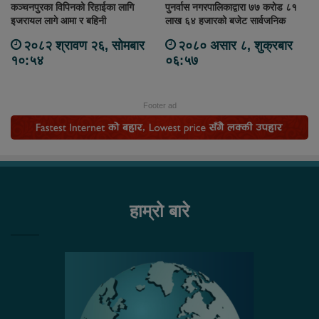
कञ्चनपुरका विपिनको रिहाईका लागि
पुनर्वास नगरपालिकाद्वारा ७७ करोड ८१
इजरायल लागे आमा र बहिनी
लाख ६४ हजारको बजेट सार्वजनिक
२०८२ श्रावण २६, सोमबार
२०८० असार ८, शुक्रबार
१०:५४
०६:५७
Footer ad
हाम्रो बारे