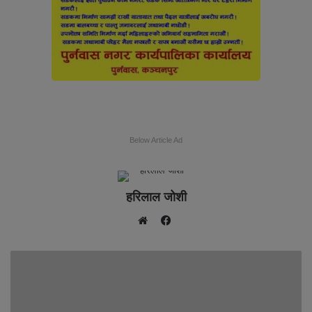
Below Article Ad
हरिलाल जोशी
F
W
a
e
c
b
e
s
b
i
o