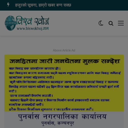
हजुरको सूचना, हाम्रो खबर बन्न सक्छ
Switch
समाचार
मेन
skin
खोज्नुहोस
Above Article Ad