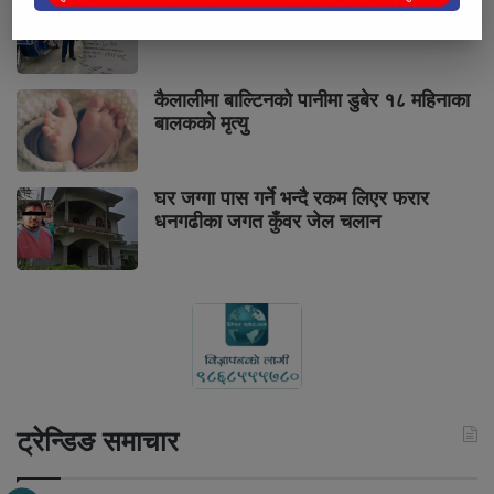
पुनर्वासमा तोकिएको भन्दा बढी भाडा लिने
अटोलाई कारबाही
कैलालीमा बाल्टिनको पानीमा डुबेर १८ महिनाका
बालकको मृत्यु
घर जग्गा पास गर्ने भन्दै रकम लिएर फरार
धनगढीका जगत कुँवर जेल चलान
ट्रेन्डिङ समाचार