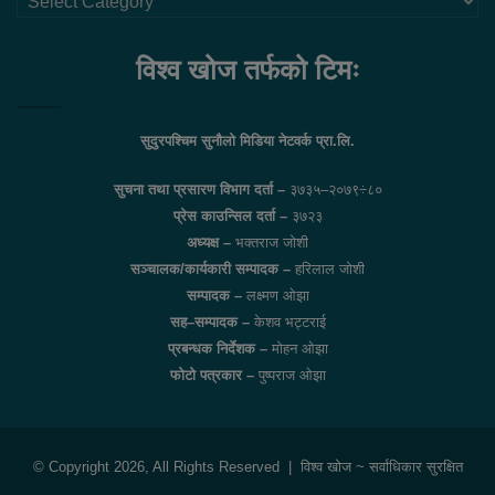
लिंकहरु
विश्व खोज तर्फको टिमः
सुदुरपश्चिम सुनौलो मिडिया नेटवर्क प्रा.लि.
सुचना तथा प्रसारण विभाग दर्ता –
३७३५–२०७९÷८०
प्रेस काउन्सिल दर्ता –
३७२३
अध्यक्ष –
भक्तराज जोशी
सञ्चालक/कार्यकारी सम्पादक –
हरिलाल जोशी
सम्पादक –
लक्ष्मण ओझा
सह–सम्पादक –
केशव भट्टराई
प्रबन्धक निर्देशक –
मोहन ओझा
फोटो पत्रकार –
पुष्पराज ओझा
© Copyright 2026, All Rights Reserved |
विश्व खोज
~ सर्वाधिकार सुरक्षित