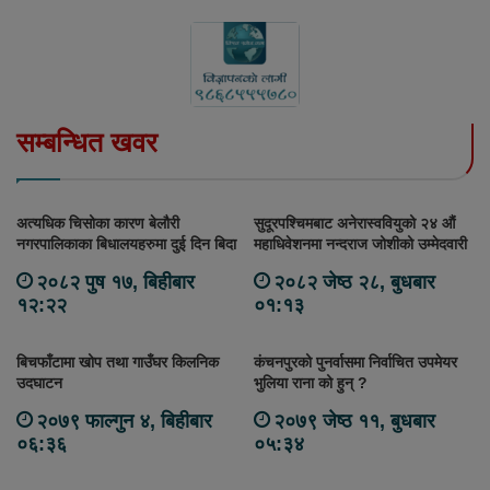
सम्बन्धित खवर
अत्यधिक चिसोका कारण बेलौरी
सुदूरपश्चिमबाट अनेरास्ववियुको २४ औं
नगरपालिकाका बिधालयहरुमा दुई दिन बिदा
महाधिवेशनमा नन्दराज जोशीको उम्मेदवारी
२०८२ पुष १७, बिहीबार
२०८२ जेष्ठ २८, बुधबार
१२:२२
०१:१३
बिचफाँटामा खोप तथा गाउँघर किलनिक
कंचनपुरको पुनर्वासमा निर्वाचित उपमेयर
उदघाटन
भुलिया राना को हुन् ?
२०७९ फाल्गुन ४, बिहीबार
२०७९ जेष्ठ ११, बुधबार
०६:३६
०५:३४