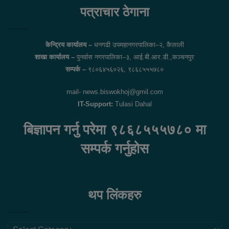
पत्राचार ठेगाना
केन्द्रिय कार्यालय –
धनगढी उपमहानगरपालिका–२, कैलाली
शाखा कार्यालय –
पुनर्वास नगरपालिका–३, आई.बी.आर.डी.,कञ्चनपुर
सम्पर्क –
९८०६४५६०२६, ९८६८५५५७८०
mail- news.biswokhoj@gmil.com
IT-Support:
Tulasi Dahal
बिज्ञापन गर्नु परेमा ९८६८५५५७८० मा
सम्पर्क गर्नुहोस
थप लिंकहरु
थप