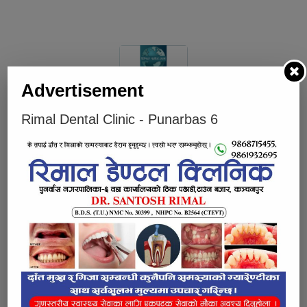
Advertisement
Rimal Dental Clinic - Punarbas 6
भर्खरै
लोकप्रिय
प्रतिक्रियाहरु
पुनर्वासबाट लागुऔषधसहित चार जना पक्राउ
सुनको मूल्य तोलामा चार हजार आठ सयले वृद्धि