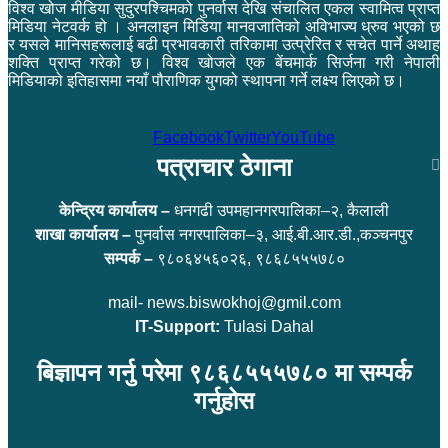
विश्व खोज मीडिया सुदुरपश्चिमको पुनर्वास देखि संचालित एकल स्वामित्व प्राप्त
मिडिया नेटवर्क हो । अनलाइन मिडिया मानवजातिको अविभाज्य ध्रुव भएको छ
र यसले मानिसहरूलाई बढी प्रभावकारी तरिकामा उत्प्रेरित र सचेत पार्ने अथाह
शक्ति प्राप्त गरेको छ। विश्व खोजले एक बेंचमार्क सिर्जना गरी नेपाली
मिडियाको इतिहासमा नयाँ पौराणिक युगको स्थापना गर्ने लक्ष्य लिएको छ।
Facebook
Twitter
YouTube
पत्राचार ठेगाना
केन्द्रिय कार्यालय –
धनगढी उपमहानगरपालिका–२, कैलाली
शाखा कार्यालय –
पुनर्वास नगरपालिका–३, आई.बी.आर.डी.,कञ्चनपुर
सम्पर्क –
९८०६४५६०२६, ९८६८५५५७८०
mail- news.biswokhoj@gmil.com
IT-Support:
Tulasi Dahal
बिज्ञापन गर्नु परेमा ९८६८५५५७८० मा सम्पर्क
गर्नुहोस