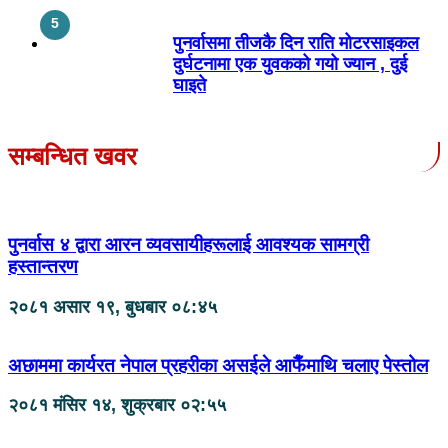
पुनर्वासमा तीजकै दिन राति मोटरसाइकल
दुर्घटनामा एक युवकको गयो ज्यान , दुई
घाइते
सम्बन्धित खवर
पुनर्वास ४ द्वारा आरन व्यवसायीहरूलाई आवश्यक सामग्री
हस्तान्तरण
२०८१ असार १९, बुधबार ०८:४५
अछाममा कार्यरत नेपाल प्रहरीका असईले आफैँमाथि चलाए पेस्तोल
२०८१ मंसिर १४, शुक्रबार ०२:५५