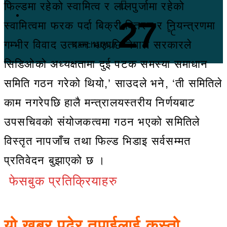
फिल्डमा रहेको स्वामित्व र लालपुर्जामा रहेको
27
स्वामित्वमा फरक पर्दा बिक्री वितरण र नियन्त्रणमा
℃
गम्भीर विवाद उत्पन्न भएपछि नेपाल सरकारले
Kanchanpur
सिडिओको अध्यक्षतामा दुई पटक समस्या समाधान
समिति गठन गरेको थियो,’ साउदले भने, ‘ती समितिले
काम नगरेपछि हालै मन्त्रालयस्तरीय निर्णयबाट
उपसचिवको संयोजकत्वमा गठन भएको समितिले
विस्तृत नापजाँच तथा फिल्ड भिडाइ सर्वसम्मत
प्रतिवेदन बुझाएको छ ।
फेसबुक प्रतिक्रियाहरु
यो खबर पढेर तपाईलाई कस्तो