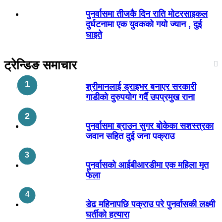
पुनर्वासमा तीजकै दिन राति मोटरसाइकल
दुर्घटनामा एक युवकको गयो ज्यान , दुई
घाइते
ट्रेन्डिङ समाचार
श्रीमानलाई ड्राइभर बनाएर सरकारी
गाडीको दुरुपयोग गर्दै उपप्रमुख राना
पुनर्वासमा ब्राउन सुगर बोकेका सशस्त्रका
जवान सहित दुई जना पक्राउ
पुनर्वासको आईबीआरडीमा एक महिला मृत
फेला
डेढ महिनापछि पक्राउ परे पुनर्वासकी लक्ष्मी
घर्तीको हत्यारा