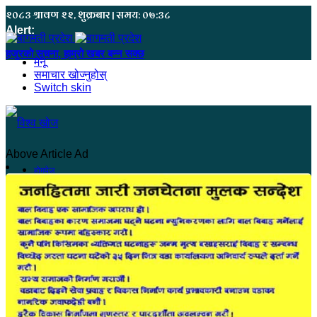
२०८३ श्रावण २२, शुक्रबार | समय: ०७:३८
Alert:
हजुरको सूचना, हाम्रो खबर बन्न सक्छ
मेनू
समाचार खोज्नुहोस्
Switch skin
Above Article Ad
होमपेज
सुदूरपश्चिम
कंचनपुर
कैलाली
अछाम