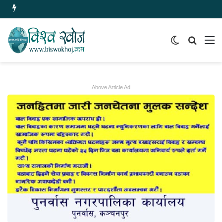
Switch
समाचार
मेन
skin
खोज्नुहोस
Above Article Ad