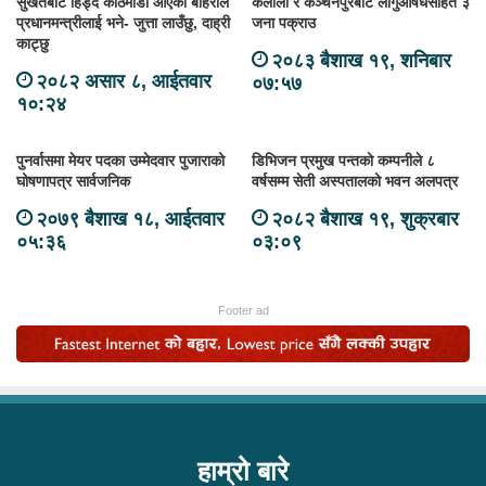
सुर्खेतबाट हिँड्दै काठमाडौं आएका बोहराले
कैलाली र कञ्चनपुरबाट लागुऔषधसहित ३
प्रधानमन्त्रीलाई भने- जुत्ता लाउँछु, दाह्री
जना पक्राउ
काट्छु
२०८३ बैशाख १९, शनिबार
२०८२ असार ८, आईतवार
०७:५७
१०:२४
पुनर्वासमा मेयर पदका उम्मेदवार पुजाराको
डिभिजन प्रमुख पन्तको कम्पनीले ८
घोषणापत्र सार्वजनिक
वर्षसम्म सेती अस्पतालको भवन अलपत्र
२०७९ बैशाख १८, आईतवार
२०८२ बैशाख १९, शुक्रबार
०५:३६
०३:०९
Footer ad
हाम्रो बारे