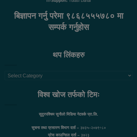
IT-Support:
Tulasi Dahal
बिज्ञापन गर्नु परेमा ९८६८५५५७८० मा
सम्पर्क गर्नुहोस
थप लिंकहरु
थप
लिंकहरु
विश्व खोज तर्फको टिमः
सुदुरपश्चिम सुनौलो मिडिया नेटवर्क प्रा.लि.
सुचना तथा प्रसारण विभाग दर्ता –
३७३५–२०७९÷८०
प्रेस काउन्सिल दर्ता –
३७२३