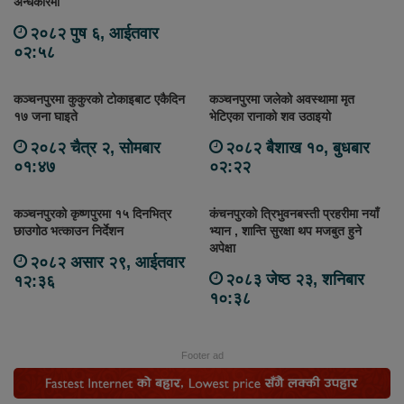
अन्धकारमा
२०८२ पुष ६, आईतवार
०२:५८
कञ्चनपुरमा कुकुरको टोकाइबाट एकैदिन
कञ्चनपुरमा जलेको अवस्थामा मृत
१७ जना घाइते
भेटिएका रानाको शव उठाइयो
२०८२ चैत्र २, सोमबार
२०८२ बैशाख १०, बुधबार
०१:४७
०२:२२
कञ्चनपुरको कृष्णपुरमा १५ दिनभित्र
कंचनपुरको त्रिभुवनबस्ती प्रहरीमा नयाँ
छाउगोठ भत्काउन निर्देशन
भ्यान , शान्ति सुरक्षा थप मजबुत हुने
अपेक्षा
२०८२ असार २९, आईतवार
२०८३ जेष्ठ २३, शनिबार
१२:३६
१०:३८
Footer ad