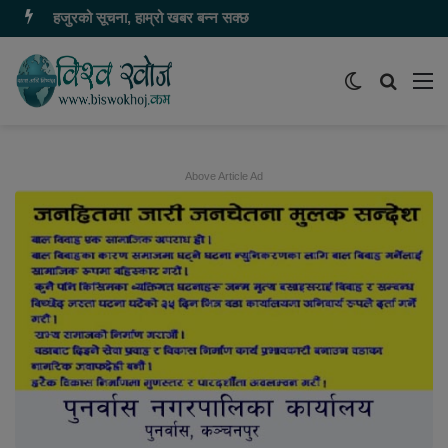
हजुरको सूचना, हाम्रो खबर बन्न सक्छ
Switch
समाचार
मेन
skin
खोज्नुहोस
Above Article Ad