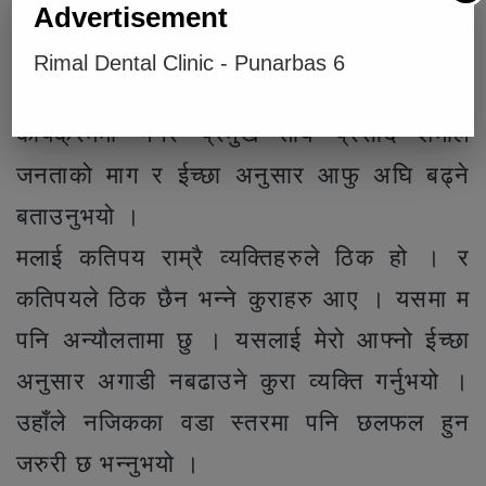
Advertisement
सरोकारवालाहरुसँग छुट्टै बस्ने समय निकाल्न
Rimal Dental Clinic - Punarbas 6
अनुरोध गर्नुभयो ।
कार्यक्रममा नगर प्रमुख तोय प्रसाद शर्माले
जनताको माग र ईच्छा अनुसार आफु अघि बढ्ने
बताउनुभयो ।
मलाई कतिपय राम्रै व्यक्तिहरुले ठिक हो । र
कतिपयले ठिक छैन भन्ने कुराहरु आए । यसमा म
पनि अन्यौलतामा छु । यसलाई मेरो आफ्नो ईच्छा
अनुसार अगाडी नबढाउने कुरा व्यक्ति गर्नुभयो ।
उहाँले नजिकका वडा स्तरमा पनि छलफल हुन
जरुरी छ भन्नुभयो ।