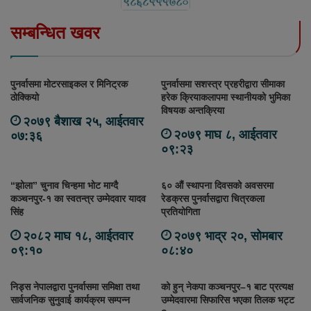
सम्बन्धित खवर
पुनर्वासमा मोटरसाइकल र मिनिट्रक
पुनर्वासमा सशस्त्र प्रहरीद्वारा सीमाका
ठोक्कियो
हरेक क्रियाकलापमा स्थानीयको भुमिका
विषयक अन्तक्रिया
२०७९ बैशाख २५, आईतवार
२०७९ माघ ८, आईतवार
०७:३६
०९:२३
“झोला” चुनाव चिन्हमा भोट माग्दै
६० औं स्थापना दिवसको अवसरमा
कञ्चनपुर-१ का स्वतन्त्र उम्मेदवार यादव
रेडक्रस पुनर्वासद्वारा चित्रकला
सिंह
प्रतियोगिता
२०८२ माघ १८, आईतवार
२०७९ भाद्र २०, सोमबार
०९:१०
०८:४०
निड्स नेपालद्वारा पुनर्वासमा समिक्षा तथा
को हुन् नेकपा कञ्चनपुर–१ बाट प्रत्यक्ष
सार्वजनिक सुनुवाई कार्यक्रम सम्पन्न
उम्मेदवारमा सिफारिस भएका तिलक भट्ट