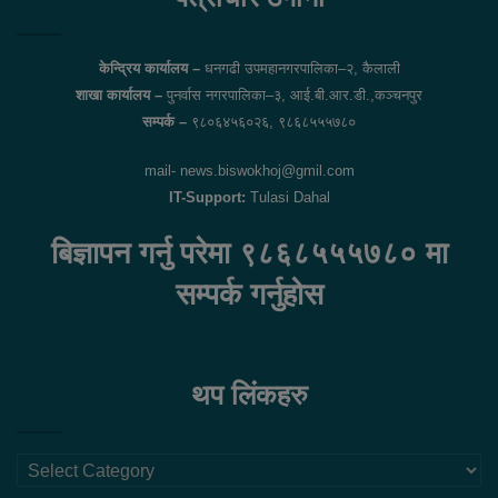
केन्द्रिय कार्यालय –
धनगढी उपमहानगरपालिका–२, कैलाली
शाखा कार्यालय –
पुनर्वास नगरपालिका–३, आई.बी.आर.डी.,कञ्चनपुर
सम्पर्क –
९८०६४५६०२६, ९८६८५५५७८०
mail- news.biswokhoj@gmil.com
IT-Support:
Tulasi Dahal
बिज्ञापन गर्नु परेमा ९८६८५५५७८० मा
सम्पर्क गर्नुहोस
थप लिंकहरु
थप
लिंकहरु