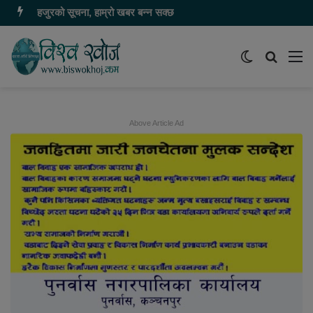
यहाँ बिज्ञापन गर्नु परेमा ९८६८५५५७८० मा सम्पर्क गर्नुहोस
Switch
समाचार
मेन
skin
खोज्नुहोस
Above Article Ad