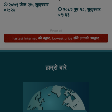
?
२०७९ जेष्ठ २७, शुक्रबार
२०८२ पुष १८, शुक्रबार
०९:२७
०९:३३
Footer ad
हाम्रो बारे