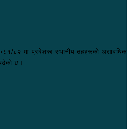
्ष २०८१/८२ मा प्रदेशका स्थानीय तहहरूको अद्यावधिक
 बढेको छ।