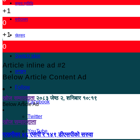
सूचना प्रविधि
+1
मनोरञ्जन
0
+1
खेलकुद
0
Switch skin
Article inline ad #2
लगइन
Below Article Content Ad
Follow
खोज सम्वाददाता
२०८३ जेष्ठ २, शनिबार १०:१९
Facebook
Below Article Ad
Twitter
खोज सम्वाददाता
YouTube
प्रहरीका ४६ एसपी र १४९ डीएसपीको सरुवा