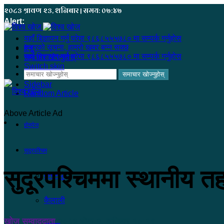
२०८३ श्रावण २३, शनिबार | समय: ०७:४७
Alert:
यहाँ बिज्ञापन गर्नु परेमा ९८६८५५५७८० मा सम्पर्क गर्नुहोस
हजुरको सूचना, हाम्रो खबर बन्न सक्छ
मेनू
यहाँ बिज्ञापन गर्नु परेमा ९८६८५५५७८० मा सम्पर्क गर्नुहोस
समाचार खोज्नुहोस्
Switch skin
समाचार खोज्नुहोस्
Sidebar
Random Article
Above Article Ad
होमपेज
सुदूरपश्चिम
सुदूरपश्चिममा स्थानीय त
कंचनपुर
कैलाली
खोज सम्वाददाता
२०८३ जेष्ठ २, शनिबार १०:१९