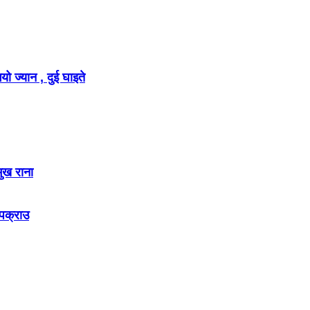
ो ज्यान , दुई घाइते
मुख राना
 पक्राउ