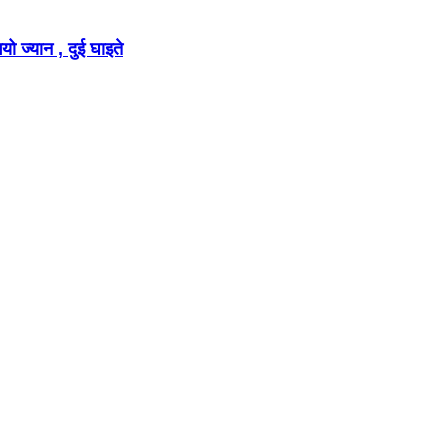
ो ज्यान , दुई घाइते