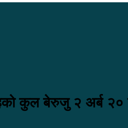
हको कुल बेरुजु २ अर्ब २०