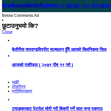
℃
कैलालीमा एक महिनामै लागुऔषधका ५८ मुद्दा दर्ता, १०० जना पक्राउ
Kanchanpur
28
Below Comments Ad
छुटाउनुभयो कि?
Close
बेलौरीमा मापदण्डविपरीत सञ्चालन हुँदै आएको क्लिनिकमा सिल
आजको राशीफल ( २०७९ पौष १९ गते )
भर्खरै
लोकप्रिय
प्रतिक्रियाहरु
ट्याङ्करबाट पेट्रोल चोरी गरी बिक्री गर्ने सात जना पक्राउ