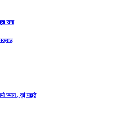
मुख राना
 पक्राउ
ो ज्यान , दुई घाइते