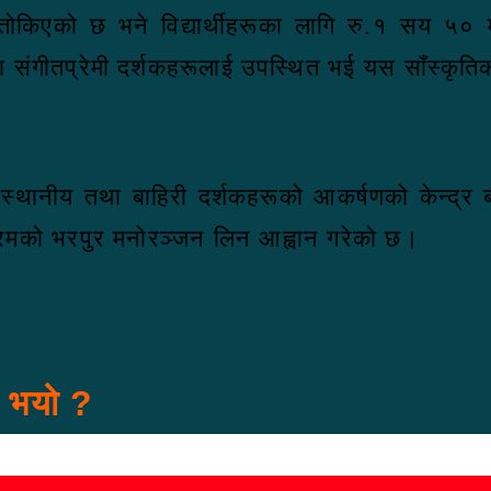
ोकिएको छ भने विद्यार्थीहरूका लागि रु.१ सय ५० म
 तथा संगीतप्रेमी दर्शकहरूलाई उपस्थित भई यस साँस्क
 स्थानीय तथा बाहिरी दर्शकहरूको आकर्षणको केन्द्
क्रमको भरपुर मनोरञ्जन लिन आह्वान गरेको छ।
स भयो ?