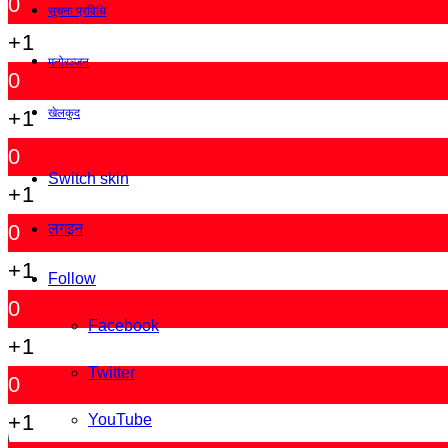
0
सूचना प्रविधि
+1
मनोरञ्जन
0
+1
खेलकुद
0
Switch skin
+1
0
लगइन
+1
Follow
0
Facebook
+1
Twitter
0
+1
YouTube