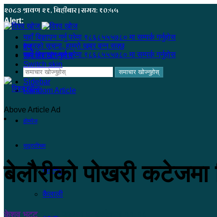
२०८३ श्रावण २१, बिहीबार | समय: १०:५५
Alert:
यहाँ बिज्ञापन गर्नु परेमा ९८६८५५५७८० मा सम्पर्क गर्नुहोस
हजुरको सूचना, हाम्रो खबर बन्न सक्छ
मेनू
यहाँ बिज्ञापन गर्नु परेमा ९८६८५५५७८० मा सम्पर्क गर्नुहोस
समाचार खोज्नुहोस्
Switch skin
समाचार खोज्नुहोस्
Sidebar
Random Article
Above Article Ad
होमपेज
सुदूरपश्चिम
बेलौरीको पोखरी कटेजमा श
कंचनपुर
कैलाली
केशव भट्ट
२०८१ फाल्गुन ४, आईतवार ११:१८