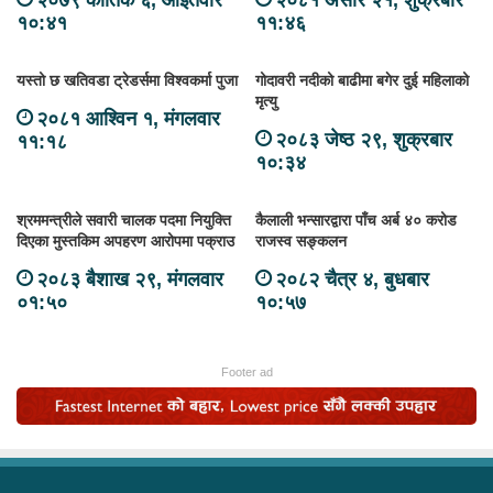
२०७९ कार्तिक ६, आईतवार
२०८१ असार २१, शुक्रबार
१०:४१
११:४६
यस्तो छ खतिवडा ट्रेडर्समा विश्वकर्मा पुजा
गोदावरी नदीको बाढीमा बगेर दुई महिलाको
मृत्यु
२०८१ आश्विन १, मंगलवार
२०८३ जेष्ठ २९, शुक्रबार
११:१८
१०:३४
श्रममन्त्रीले सवारी चालक पदमा नियुक्ति
कैलाली भन्सारद्वारा पाँच अर्ब ४० करोड
दिएका मुस्तकिम अपहरण आरोपमा पक्राउ
राजस्व सङ्कलन
२०८३ बैशाख २९, मंगलवार
२०८२ चैत्र ४, बुधबार
०१:५०
१०:५७
Footer ad