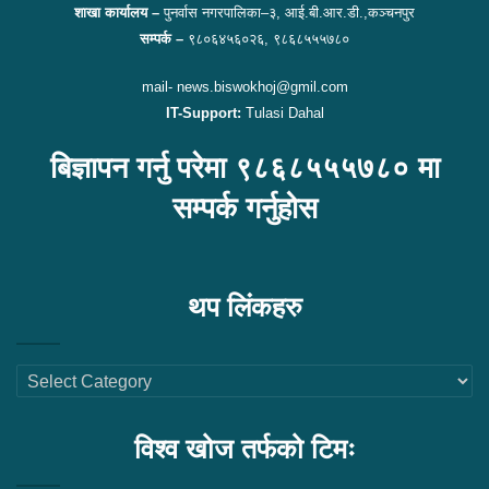
शाखा कार्यालय –
पुनर्वास नगरपालिका–३, आई.बी.आर.डी.,कञ्चनपुर
सम्पर्क –
९८०६४५६०२६, ९८६८५५५७८०
mail- news.biswokhoj@gmil.com
IT-Support:
Tulasi Dahal
बिज्ञापन गर्नु परेमा ९८६८५५५७८० मा
सम्पर्क गर्नुहोस
थप लिंकहरु
थप
लिंकहरु
विश्व खोज तर्फको टिमः