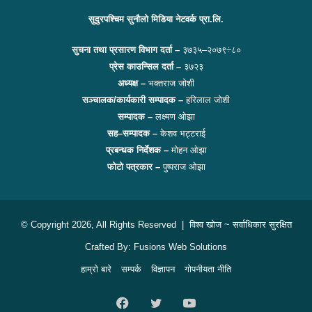
सुदुरपश्चिम सुनौलो मिडिया नेटवर्क प्रा.लि.
सुचना तथा प्रसारण विभाग दर्ता –
३७३५–२०७९÷८०
प्रेस काउन्सिल दर्ता –
३७२३
अध्यक्ष –
भक्तराज जोशी
सञ्चालक/कार्यकारी सम्पादक –
हरिलाल जोशी
सम्पादक –
लक्ष्मण ओझा
सह–सम्पादक –
केशव भट्टराई
प्रबन्धक निर्देशक –
मोहन ओझा
फोटो पत्रकार –
पुष्पराज ओझा
© Copyright 2026, All Rights Reserved |
विश्व खोज
~ सर्वाधिकार सुरक्षित
Crafted By:
Fusions Web Solutions
हाम्रो बारे
सम्पर्क
विज्ञापन
गोपनीयता नीति
Facebook
Twitter
YouTube