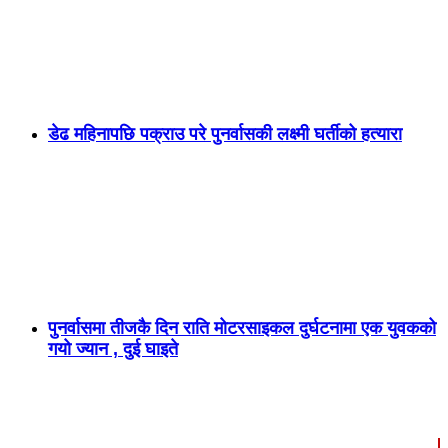
डेढ महिनापछि पक्राउ परे पुनर्वासकी लक्ष्मी घर्तीको हत्यारा
पुनर्वासमा तीजकै दिन राति मोटरसाइकल दुर्घटनामा एक युवकको
गयो ज्यान , दुई घाइते