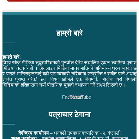
हाम्रो बारे
हाम्रो बारे:
विश्व खोज मीडिया सुदुरपश्चिमको पुनर्वास देखि संचालित एकल स्वामित्व प्राप्त
मिडिया नेटवर्क हो । अनलाइन मिडिया मानवजातिको अविभाज्य ध्रुव भएको छ
र यसले मानिसहरूलाई बढी प्रभावकारी तरिकामा उत्प्रेरित र सचेत पार्ने अथाह
शक्ति प्राप्त गरेको छ। विश्व खोजले एक बेंचमार्क सिर्जना गरी नेपाली
मिडियाको इतिहासमा नयाँ पौराणिक युगको स्थापना गर्ने लक्ष्य लिएको छ।
Facebook
Twitter
YouTube
पत्राचार ठेगाना
केन्द्रिय कार्यालय –
धनगढी उपमहानगरपालिका–२, कैलाली
शाखा कार्यालय –
पुनर्वास नगरपालिका–३, आई.बी.आर.डी.,कञ्चनपुर