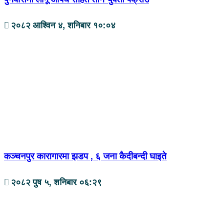
२०८२ आश्विन ४, शनिबार १०:०४
कञ्चनपुर कारागारमा झडप , ६ जना कैदीबन्दी घाइते
२०८२ पुष ५, शनिबार ०६:२९