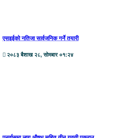
एसइईको नतिजा सार्वजनिक गर्ने तयारी
२०८३ बैशाख २८, सोमबार ०१:२४
पुनर्वासमा लागू औषध सहित तीन युवती पक्राउ