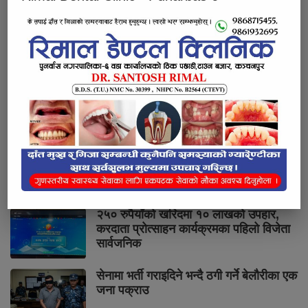
ट्याङ्करबाट पेट्रोल चोरी गरी बिक्री गर्ने सात
जना पक्राउ
सुनचाँदीको मूल्यमा सामान्य वृद्धि
कक्षा १२ को मौका परीक्षाको परीक्षाफल
प्रकाशित
२५० रुपैयाँको खरिदमा १० लाखको उपहार,
करदाता प्रोत्साहन कार्यक्रमका पहिलो विजेता
सार्वजनिक
सेनामा भर्ती गराइदिने भन्दै ठगी गर्ने बेलौरीका एक
जना पक्राउ