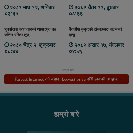
२०८१ माघ १२, शनिबार
२०८२ चैत्र ११, बुधबार
०२:३५
०८:३३
पुनर्वासमा कक्षा आठको आधारभुत तह
बैतडीमा कुकुरको टोकाइबाट बालकको
उत्तिण परिक्षा शूरु,
मृत्यु
२०८० चैत्र २, शुक्रबार
२०८२ असार १७, मंगलवार
०८:४४
०९:२९
Footer ad
हाम्रो बारे