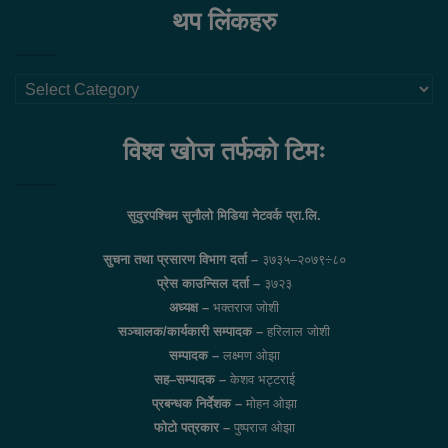
थप लिंकहरु
थप
लिंकहरु
विश्व खोज तर्फको टिमः
सुदुरपश्चिम सुनौलो मिडिया नेटवर्क प्रा.लि.
सुचना तथा प्रसारण विभाग दर्ता –
३७३५–२०७९÷८०
प्रेस काउन्सिल दर्ता –
३७२३
अध्यक्ष –
भक्तराज जोशी
सञ्चालक/कार्यकारी सम्पादक –
हरिलाल जोशी
सम्पादक –
लक्ष्मण ओझा
सह–सम्पादक –
केशव भट्टराई
प्रबन्धक निर्देशक –
मोहन ओझा
फोटो पत्रकार –
पुष्पराज ओझा