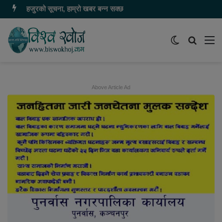
हजुरको सूचना, हाम्रो खबर बन्न सक्छ
Switch
समाचार
मेन
skin
खोज्नुहोस
Above Article Ad