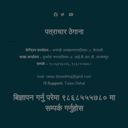
YouTube
Facebook
Twitter
पत्राचार ठेगाना
केन्द्रिय कार्यालय –
धनगढी उपमहानगरपालिका–२, कैलाली
शाखा कार्यालय –
पुनर्वास नगरपालिका–३, आई.बी.आर.डी.,कञ्चनपुर
सम्पर्क –
९८०६४५६०२६, ९८६८५५५७८०
mail- news.biswokhoj@gmil.com
IT-Support:
Tulasi Dahal
बिज्ञापन गर्नु परेमा ९८६८५५५७८० मा
सम्पर्क गर्नुहोस