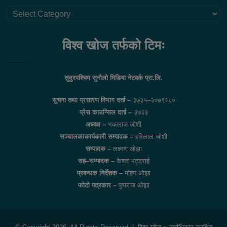
थप
लिंकहरु
विश्व खोज तर्फको टिमः
सुदुरपश्चिम सुनौलो मिडिया नेटवर्क प्रा.लि.
सुचना तथा प्रसारण विभाग दर्ता –
३७३५–२०७९÷८०
प्रेस काउन्सिल दर्ता –
३७२३
अध्यक्ष –
भक्तराज जोशी
सञ्चालक/कार्यकारी सम्पादक –
हरिलाल जोशी
सम्पादक –
लक्ष्मण ओझा
सह–सम्पादक –
केशव भट्टराई
प्रबन्धक निर्देशक –
मोहन ओझा
फोटो पत्रकार –
पुष्पराज ओझा