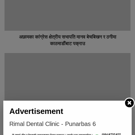
अछामका कांग्रेस क्षेत्रीय सभापति मानव बेचबिखन र ठगीमा
काठमाडौंबाट पक्राउ
Advertisement
नुवाकोटमा मोटरसाइकल जोगाउन खोज्दा बस दुर्घटना, एक जनाको मृत्यु
Rimal Dental Clinic - Punarbas 6
Below Comments Ad