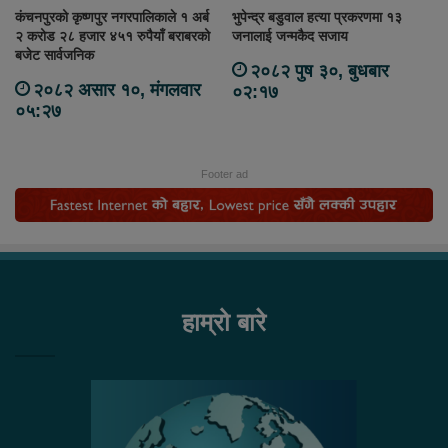
कंचनपुरको कृष्णपुर नगरपालिकाले १ अर्ब
भुपेन्द्र बडुवाल हत्या प्रकरणमा १३
२ करोड २८ हजार ४५१ रुपैयाँ बराबरको
जनालाई जन्मकैद सजाय
बजेट सार्वजनिक
२०८२ पुष ३०, बुधबार
२०८२ असार १०, मंगलवार
०२:१७
०५:२७
Footer ad
हाम्रो बारे