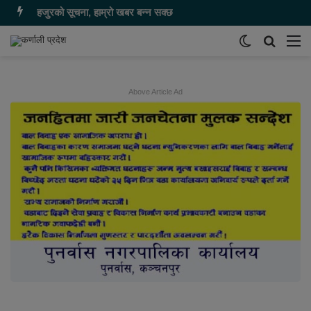
हजुरको सूचना, हाम्रो खबर बन्न सक्छ
Switch
समाचार
मेन
skin
खोज्नुहोस
Above Article Ad