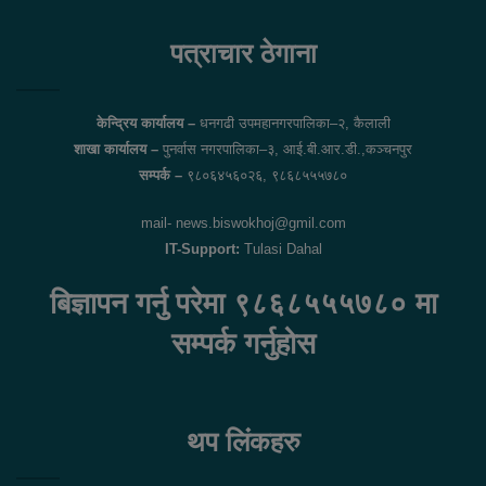
Facebook
Twitter
पत्राचार ठेगाना
केन्द्रिय कार्यालय –
धनगढी उपमहानगरपालिका–२, कैलाली
शाखा कार्यालय –
पुनर्वास नगरपालिका–३, आई.बी.आर.डी.,कञ्चनपुर
सम्पर्क –
९८०६४५६०२६, ९८६८५५५७८०
mail- news.biswokhoj@gmil.com
IT-Support:
Tulasi Dahal
बिज्ञापन गर्नु परेमा ९८६८५५५७८० मा
सम्पर्क गर्नुहोस
थप लिंकहरु