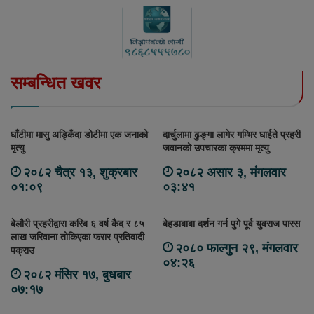
सम्बन्धित खवर
घाँटीमा मासु अड्किँदा डोटीमा एक जनाको
दार्चुलामा ढुङ्गा लागेर गम्भिर घाईते प्रहरी
मृत्यु
जवानको उपचारका क्रममा मृत्यु
२०८२ चैत्र १३, शुक्रबार
२०८२ असार ३, मंगलवार
०१:०९
०३:४१
बेलौरी प्रहरीद्वारा करिब ६ वर्ष कैद र ८५
बेहडाबाबा दर्शन गर्न पुगे पूर्व युवराज पारस
लाख जरिवाना तोकिएका फरार प्रतिवादी
२०८० फाल्गुन २९, मंगलवार
पक्राउ
०४:२६
२०८२ मंसिर १७, बुधबार
०७:१७