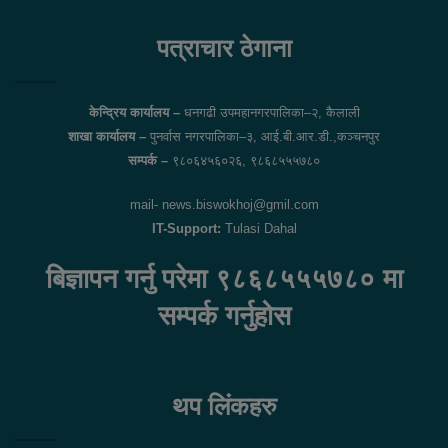
Facebook
Twitter
पत्राचार ठेगाना
केन्द्रिय कार्यालय –
धनगढी उपमहानगरपालिका–२, कैलाली
शाखा कार्यालय –
पुनर्वास नगरपालिका–३, आई.बी.आर.डी.,कञ्चनपुर
सम्पर्क –
९८०६४५६०२६, ९८६८५५५७८०
mail- news.biswokhoj@gmil.com
IT-Support:
Tulasi Dahal
बिज्ञापन गर्नु परेमा ९८६८५५५७८० मा
सम्पर्क गर्नुहोस
थप लिंकहरु