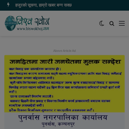
हजुरको सूचना, हाम्रो खबर बन्न सक्छ
Switch
समाचार
मेन
skin
खोज्नुहोस
Above Article Ad