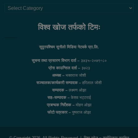
थप
लिंकहरु
विश्व खोज तर्फको टिमः
सुदुरपश्चिम सुनौलो मिडिया नेटवर्क प्रा.लि.
सुचना तथा प्रसारण विभाग दर्ता –
३७३५–२०७९÷८०
प्रेस काउन्सिल दर्ता –
३७२३
अध्यक्ष –
भक्तराज जोशी
सञ्चालक/कार्यकारी सम्पादक –
हरिलाल जोशी
सम्पादक –
लक्ष्मण ओझा
सह–सम्पादक –
केशव भट्टराई
प्रबन्धक निर्देशक –
मोहन ओझा
फोटो पत्रकार –
पुष्पराज ओझा
© Copyright 2026, All Rights Reserved |
विश्व खोज
~ सर्वाधिकार सुरक्षित