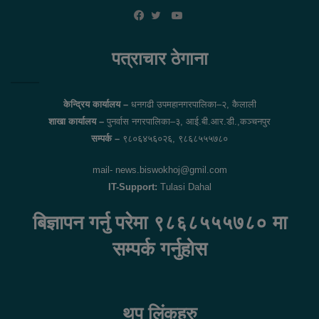
YouTube
Facebook
Twitter
पत्राचार ठेगाना
केन्द्रिय कार्यालय –
धनगढी उपमहानगरपालिका–२, कैलाली
शाखा कार्यालय –
पुनर्वास नगरपालिका–३, आई.बी.आर.डी.,कञ्चनपुर
सम्पर्क –
९८०६४५६०२६, ९८६८५५५७८०
mail- news.biswokhoj@gmil.com
IT-Support:
Tulasi Dahal
बिज्ञापन गर्नु परेमा ९८६८५५५७८० मा
सम्पर्क गर्नुहोस
थप लिंकहरु