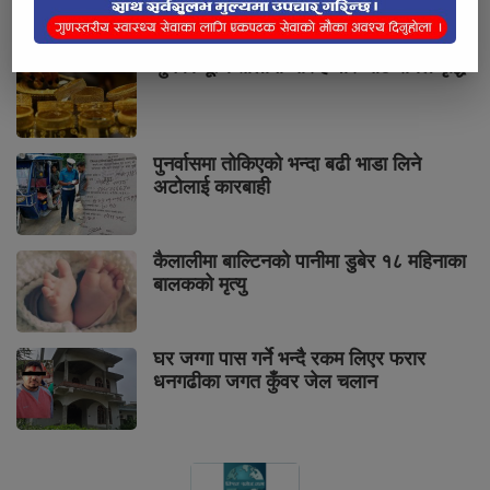
सुनको मूल्य तोलामा चार हजार आठ सयले वृद्धि
पुनर्वासमा तोकिएको भन्दा बढी भाडा लिने
अटोलाई कारबाही
कैलालीमा बाल्टिनको पानीमा डुबेर १८ महिनाका
बालकको मृत्यु
घर जग्गा पास गर्ने भन्दै रकम लिएर फरार
धनगढीका जगत कुँवर जेल चलान