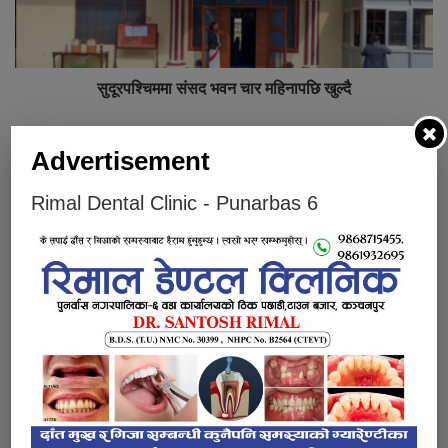
सुदूरपश्चिममा संसद भवन चार महिनापछि खुल्दै
Below Comments Ad
Advertisement
Rimal Dental Clinic - Punarbas 6
भर्खरै
लोकप्रिय
प्रतिक्रियाहरु
पुनर्वासबाट लागुऔषधसहित चार जना पक्राउ