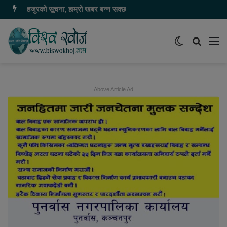
हजुरको सूचना, हाम्रो खबर बन्न सक्छ
Switch
समाचार
मेन
skin
खोज्नुहोस
Above Article Ad