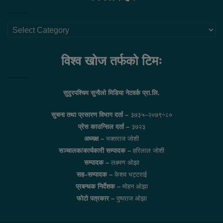
थप
लिंकहरु
विश्व खोज तर्फको टिमः
सुदुरपश्चिम सुनौलो मिडिया नेटवर्क प्रा.लि.
सुचना तथा प्रसारण विभाग दर्ता –
३७३५–२०७९÷८०
प्रेस काउन्सिल दर्ता –
३७२३
अध्यक्ष –
भक्तराज जोशी
सञ्चालक/कार्यकारी सम्पादक –
हरिलाल जोशी
सम्पादक –
लक्ष्मण ओझा
सह–सम्पादक –
केशव भट्टराई
प्रबन्धक निर्देशक –
मोहन ओझा
फोटो पत्रकार –
पुष्पराज ओझा