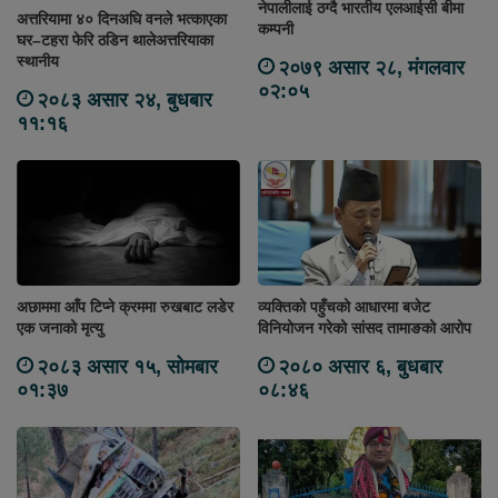
नेपालीलाई ठग्दै भारतीय एलआईसी बीमा
अत्तरियामा ४० दिनअघि वनले भत्काएका
कम्पनी
घर–टहरा फेरि ठडिन थालेअत्तरियाका
स्थानीय
२०७९ असार २८, मंगलवार
०२:०५
२०८३ असार २४, बुधबार
११:१६
अछाममा आँप टिप्ने क्रममा रुखबाट लडेर
व्यक्तिको पहुँचको आधारमा बजेट
एक जनाको मृत्यु
विनियोजन गरेको सांसद तामाङको आरोप
२०८३ असार १५, सोमबार
२०८० असार ६, बुधबार
०१:३७
०८:४६