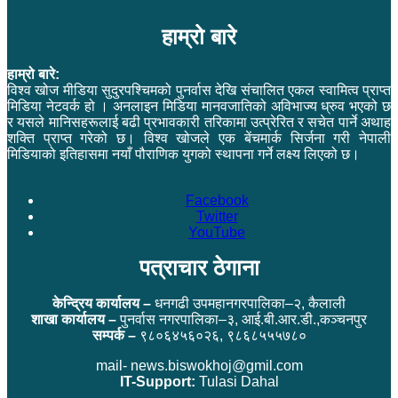
हाम्रो बारे
हाम्रो बारे:
विश्व खोज मीडिया सुदुरपश्चिमको पुनर्वास देखि संचालित एकल स्वामित्व प्राप्त
मिडिया नेटवर्क हो । अनलाइन मिडिया मानवजातिको अविभाज्य ध्रुव भएको छ
र यसले मानिसहरूलाई बढी प्रभावकारी तरिकामा उत्प्रेरित र सचेत पार्ने अथाह
शक्ति प्राप्त गरेको छ। विश्व खोजले एक बेंचमार्क सिर्जना गरी नेपाली
मिडियाको इतिहासमा नयाँ पौराणिक युगको स्थापना गर्ने लक्ष्य लिएको छ।
Facebook
Twitter
YouTube
पत्राचार ठेगाना
केन्द्रिय कार्यालय –
धनगढी उपमहानगरपालिका–२, कैलाली
शाखा कार्यालय –
पुनर्वास नगरपालिका–३, आई.बी.आर.डी.,कञ्चनपुर
सम्पर्क –
९८०६४५६०२६, ९८६८५५५७८०
mail- news.biswokhoj@gmil.com
IT-Support:
Tulasi Dahal