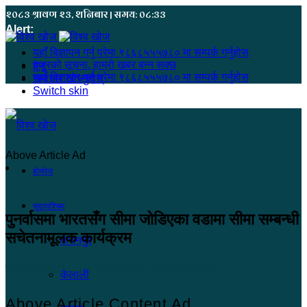
२०८३ श्रावण २३, शनिबार | समय: ०८:३३
Alert:
यहाँ बिज्ञापन गर्नु परेमा ९८६८५५५७८० मा सम्पर्क गर्नुहोस
हजुरको सूचना, हाम्रो खबर बन्न सक्छ
मेनू
यहाँ बिज्ञापन गर्नु परेमा ९८६८५५५७८० मा सम्पर्क गर्नुहोस
समाचार खोज्नुहोस्
Switch skin
Above Article Ad
होमपेज
सुदूरपश्चिम
पुनर्वासमा भारतसँग सीमा जोडिएका वडामा सीमा सम्बन्धी
सचेतनामूलक कार्यक्रम
कंचनपुर
किशोर तामाङ
२०८१ आश्विन २१, सोमबार ०८:१५
कैलाली
Above Article Content Ad