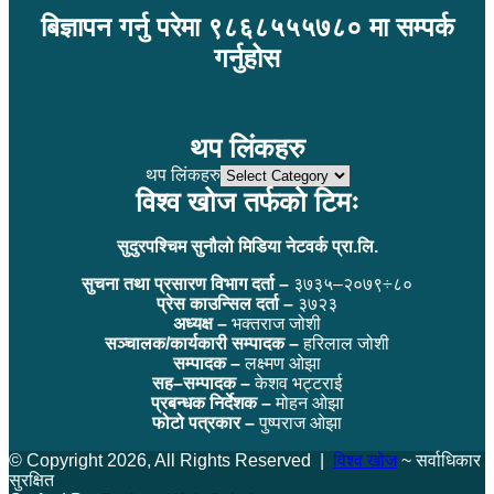
बिज्ञापन गर्नु परेमा ९८६८५५५७८० मा सम्पर्क
गर्नुहोस
थप लिंकहरु
थप लिंकहरु
विश्व खोज तर्फको टिमः
सुदुरपश्चिम सुनौलो मिडिया नेटवर्क प्रा.लि.
सुचना तथा प्रसारण विभाग दर्ता –
३७३५–२०७९÷८०
प्रेस काउन्सिल दर्ता –
३७२३
अध्यक्ष –
भक्तराज जोशी
सञ्चालक/कार्यकारी सम्पादक –
हरिलाल जोशी
सम्पादक –
लक्ष्मण ओझा
सह–सम्पादक –
केशव भट्टराई
प्रबन्धक निर्देशक –
मोहन ओझा
फोटो पत्रकार –
पुष्पराज ओझा
© Copyright 2026, All Rights Reserved |
विश्व खोज
~ सर्वाधिकार
सुरक्षित