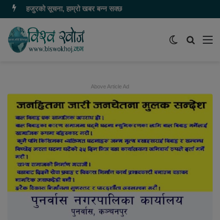
हजुरको सूचना, हाम्रो खबर बन्न सक्छ
Switch
समाचार
मेन
skin
खोज्नुहोस
Above Article Ad