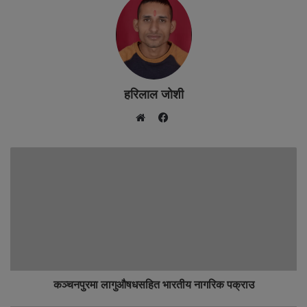
हरिलाल जोशी
F
W
a
e
c
b
e
s
b
i
o
t
o
e
k
कञ्चनपुरमा लागुऔषधसहित भारतीय नागरिक पक्राउ