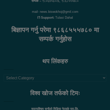
सम्पर्क –
९८०६४५६०२६, ९८६८५५५७८०
mail- news.biswokhoj@gmil.com
IT-Support:
Tulasi Dahal
बिज्ञापन गर्नु परेमा ९८६८५५५७८० मा
सम्पर्क गर्नुहोस
थप लिंकहरु
थप
लिंकहरु
विश्व खोज तर्फको टिमः
सुदुरपश्चिम सुनौलो मिडिया नेटवर्क प्रा.लि.