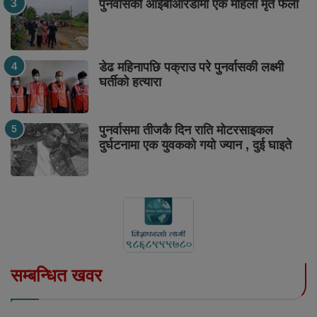
पुनर्वासको आईबीआरडीमा एक महिला मृत फेला
डेढ महिनापछि पक्राउ परे पुनर्वासकी लक्ष्मी
घर्तीको हत्यारा
पुनर्वासमा तीजकै दिन राति मोटरसाइकल
दुर्घटनामा एक युवकको गयो ज्यान , दुई घाइते
सम्बन्धित खवर