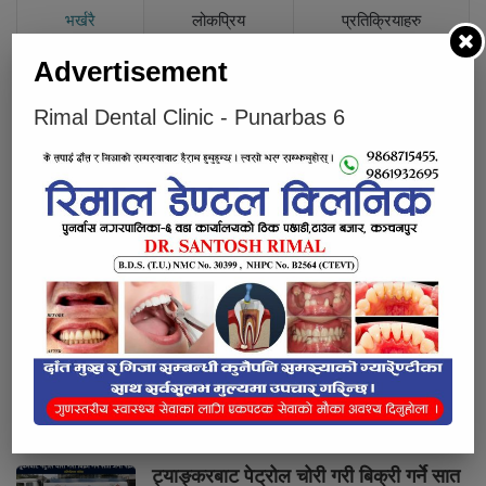
भर्खरै
लोकप्रिय
प्रतिक्रियाहरु
Advertisement
कैलालीमा बाल्टिनको पानीमा डुबेर १८ महिनाका
बालकको मृत्यु
Rimal Dental Clinic - Punarbas 6
घर जग्गा पास गर्ने भन्दै रकम लिएर फरार
धनगढीका जगत कुँवर जेल चलान
कैलालीमा एकैदिन तीन जना मृत फेला
कैलालीमा एकैदिन तीन जना मृत फेला
ट्याङ्करबाट पेट्रोल चोरी गरी बिक्री गर्ने सात