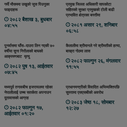
गर्मी मौसममा उखुको जुस पिउनुका
प्रमुख जिल्ला अधिकारी सापकोटा
फाइदाहरू
सहितको सुरक्षा प्रमुखको टोली बाढी
प्रभावित क्षेत्रका बस्तीमा
२०८२ बैशाख ३, बुधबार
२०८१ असार २९, शनिबार
०४:५५
०६:५८
पुनर्वासमा घाँस–दाउरा लिन गएकी ७०
कैलालीमा श्रीमानले गरे श्रीमतीको हत्या,
वर्षीया सुना निरौलाको बाघको
बाख्रा गोठमा लास
आक्रमणबाट मृत्यु
२०८२ फाल्गुन २६, मंगलवार
२०८२ पुष १३, आईतवार
११:५५
०७:४५
मध्यपूर्व तनावबीच इजरायलमा रहेका
प्रधानमन्त्रीको विवादित अभिव्यक्तिपछि
नेपालीलाई उच्च सतर्कता अपनाउन
सुस्तामा एसएसबीको अवरोध
दूतावासको आग्रह
२०८३ जेष्ठ १८, सोमबार
२०८२ फाल्गुन १७,
१२:२७
आईतवार ०१:२०