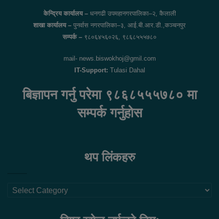
केन्द्रिय कार्यालय –
धनगढी उपमहानगरपालिका–२, कैलाली
शाखा कार्यालय –
पुनर्वास नगरपालिका–३, आई.बी.आर.डी.,कञ्चनपुर
सम्पर्क –
९८०६४५६०२६, ९८६८५५५७८०
mail- news.biswokhoj@gmil.com
IT-Support:
Tulasi Dahal
बिज्ञापन गर्नु परेमा ९८६८५५५७८० मा
सम्पर्क गर्नुहोस
थप लिंकहरु
थप
लिंकहरु