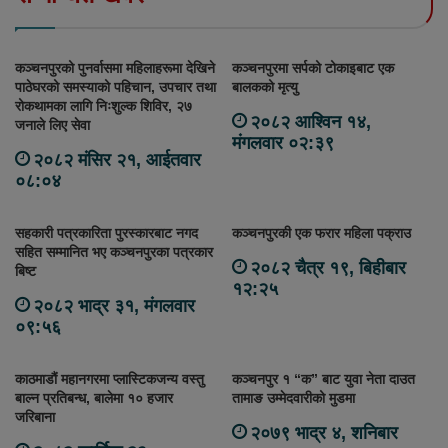
कञ्चनपुरको पुनर्वासमा महिलाहरूमा देखिने
कञ्चनपुरमा सर्पको टोकाइबाट एक
पाठेघरको समस्याको पहिचान, उपचार तथा
बालकको मृत्यु
रोकथामका लागि निःशुल्क शिविर, २७
२०८२ आश्विन १४,
जनाले लिए सेवा
मंगलवार ०२:३९
२०८२ मंसिर २१, आईतवार
०८:०४
सहकारी पत्रकारिता पुरस्कारबाट नगद
कञ्चनपुरकी एक फरार महिला पक्राउ
सहित सम्मानित भए कञ्चनपुरका पत्रकार
२०८२ चैत्र १९, बिहीबार
बिष्ट
१२:२५
२०८२ भाद्र ३१, मंगलवार
०९:५६
काठमाडौं महानगरमा प्लास्टिकजन्य वस्तु
कञ्चनपुर १ “क” बाट युवा नेता दाउत
बाल्न प्रतिबन्ध, बालेमा १० हजार
तामाङ उम्मेदवारीको मुडमा
जरिबाना
२०७९ भाद्र ४, शनिबार