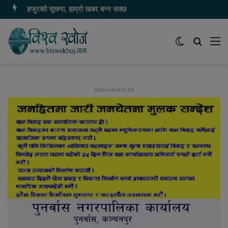
हजुरको सूचना, हाम्रो खबर बन्न सक्छ
Switch
समाचार
मेन
skin
खोज्नुहोस
Above Article Ad