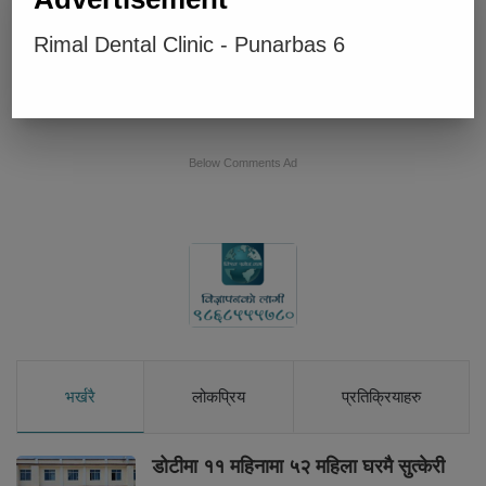
Rimal Dental Clinic - Punarbas 6
एस.पि.एल. एकेडेमी विद्यालयको २० औँ वार्षिक उत्सव कार्यक्रम सम्पन्न
Below Comments Ad
भर्खरै
लोकप्रिय
प्रतिक्रियाहरु
डोटीमा ११ महिनामा ५२ महिला घरमै सुत्केरी