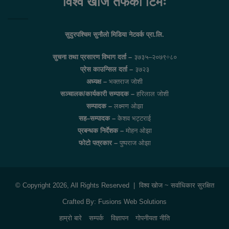
विश्व खोज तर्फको टिमः
सुदुरपश्चिम सुनौलो मिडिया नेटवर्क प्रा.लि.
सुचना तथा प्रसारण विभाग दर्ता –
३७३५–२०७९÷८०
प्रेस काउन्सिल दर्ता –
३७२३
अध्यक्ष –
भक्तराज जोशी
सञ्चालक/कार्यकारी सम्पादक –
हरिलाल जोशी
सम्पादक –
लक्ष्मण ओझा
सह–सम्पादक –
केशव भट्टराई
प्रबन्धक निर्देशक –
मोहन ओझा
फोटो पत्रकार –
पुष्पराज ओझा
© Copyright 2026, All Rights Reserved |
विश्व खोज
~ सर्वाधिकार सुरक्षित
Crafted By:
Fusions Web Solutions
हाम्रो बारे
सम्पर्क
विज्ञापन
गोपनीयता नीति