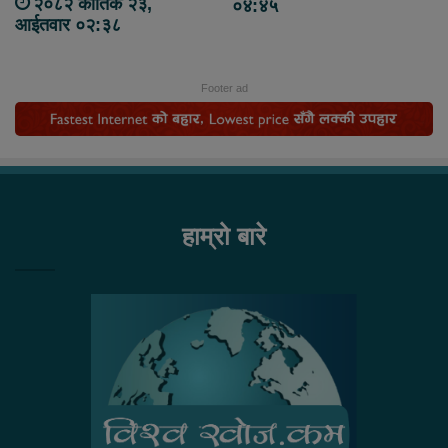
२०८२ कार्तिक २३,
०४:४५
आईतवार ०२:३८
Footer ad
हाम्रो बारे